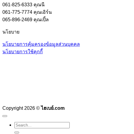
061-825-6333 คุณนี
061-775-7774 คุณเอิร์น
065-896-2469 คุณเปิ้ล
นโยบาย
นโยบายการคุ้มครองข้อมูลส่วนบุคคล
นโยบายการใช้คุกกี้
Copyright 2026 ©
ไฮเบย์.com
Search
for: