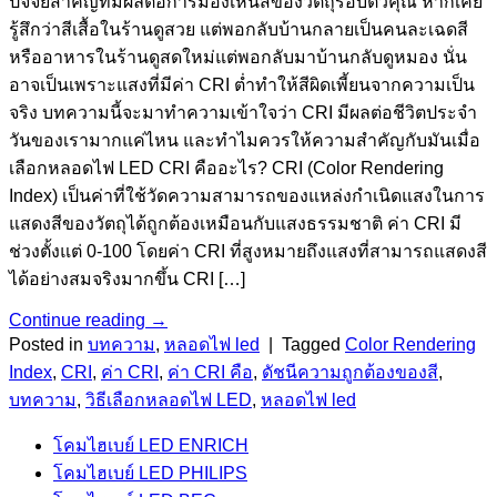
ปัจจัยสำคัญที่มีผลต่อการมองเห็นสีของวัตถุรอบตัวคุณ หากเคย
รู้สึกว่าสีเสื้อในร้านดูสวย แต่พอกลับบ้านกลายเป็นคนละเฉดสี
หรืออาหารในร้านดูสดใหม่แต่พอกลับมาบ้านกลับดูหมอง นั่น
อาจเป็นเพราะแสงที่มีค่า CRI ต่ำทำให้สีผิดเพี้ยนจากความเป็น
จริง บทความนี้จะมาทำความเข้าใจว่า CRI มีผลต่อชีวิตประจำ
วันของเรามากแค่ไหน และทำไมควรให้ความสำคัญกับมันเมื่อ
เลือกหลอดไฟ LED CRI คืออะไร? CRI (Color Rendering
Index) เป็นค่าที่ใช้วัดความสามารถของแหล่งกำเนิดแสงในการ
แสดงสีของวัตถุได้ถูกต้องเหมือนกับแสงธรรมชาติ ค่า CRI มี
ช่วงตั้งแต่ 0-100 โดยค่า CRI ที่สูงหมายถึงแสงที่สามารถแสดงสี
ได้อย่างสมจริงมากขึ้น CRI […]
Continue reading
→
Posted in
บทความ
,
หลอดไฟ led
|
Tagged
Color Rendering
Index
,
CRI
,
ค่า CRI
,
ค่า CRI คือ
,
ดัชนีความถูกต้องของสี
,
บทความ
,
วิธีเลือกหลอดไฟ LED
,
หลอดไฟ led
โคมไฮเบย์ LED ENRICH
โคมไฮเบย์ LED PHILIPS