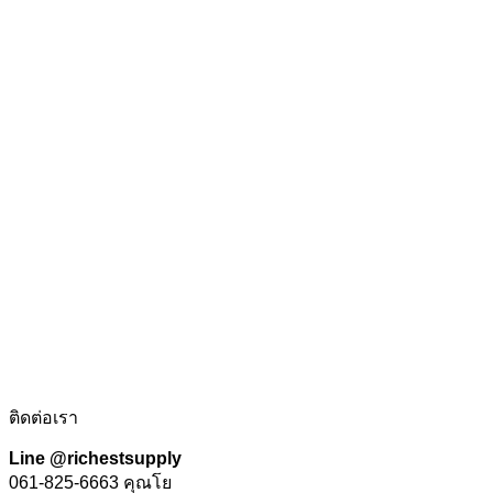
ติดต่อเรา
Line @richestsupply
061-825-6663 คุณโย