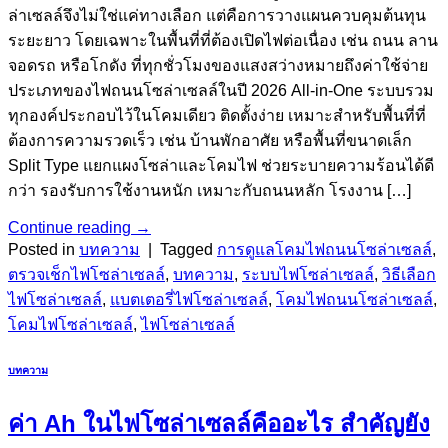
ล่าเซลล์จึงไม่ใช่แค่ทางเลือก แต่คือการวางแผนควบคุมต้นทุน
ระยะยาว โดยเฉพาะในพื้นที่ที่ต้องเปิดไฟต่อเนื่อง เช่น ถนน ลาน
จอดรถ หรือโกดัง ที่ทุกชั่วโมงของแสงสว่างหมายถึงค่าใช้จ่าย
ประเภทของไฟถนนโซล่าเซลล์ในปี 2026 All-in-One ระบบรวม
ทุกองค์ประกอบไว้ในโคมเดียว ติดตั้งง่าย เหมาะสำหรับพื้นที่ที่
ต้องการความรวดเร็ว เช่น บ้านพักอาศัย หรือพื้นที่ขนาดเล็ก
Split Type แยกแผงโซล่าและโคมไฟ ช่วยระบายความร้อนได้ดี
กว่า รองรับการใช้งานหนัก เหมาะกับถนนหลัก โรงงาน […]
Continue reading
→
Posted in
บทความ
|
Tagged
การดูแลโคมไฟถนนโซล่าเซลล์
,
ตรวจเช็กไฟโซล่าเซลล์
,
บทความ
,
ระบบไฟโซล่าเซลล์
,
วิธีเลือก
ไฟโซล่าเซลล์
,
แบตเตอรี่ไฟโซล่าเซลล์
,
โคมไฟถนนโซล่าเซลล์
,
โคมไฟโซล่าเซลล์
,
ไฟโซล่าเซลล์
บทความ
ค่า Ah ในไฟโซล่าเซลล์คืออะไร สำคัญยัง