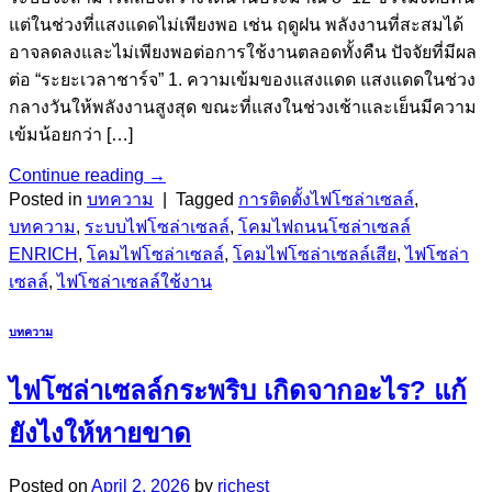
แต่ในช่วงที่แสงแดดไม่เพียงพอ เช่น ฤดูฝน พลังงานที่สะสมได้
อาจลดลงและไม่เพียงพอต่อการใช้งานตลอดทั้งคืน ปัจจัยที่มีผล
ต่อ “ระยะเวลาชาร์จ” 1. ความเข้มของแสงแดด แสงแดดในช่วง
กลางวันให้พลังงานสูงสุด ขณะที่แสงในช่วงเช้าและเย็นมีความ
เข้มน้อยกว่า […]
Continue reading
→
Posted in
บทความ
|
Tagged
การติดตั้งไฟโซล่าเซลล์
,
บทความ
,
ระบบไฟโซล่าเซลล์
,
โคมไฟถนนโซล่าเซลล์
ENRICH
,
โคมไฟโซล่าเซลล์
,
โคมไฟโซล่าเซลล์เสีย
,
ไฟโซล่า
เซลล์
,
ไฟโซล่าเซลล์ใช้งาน
บทความ
ไฟโซล่าเซลล์กระพริบ เกิดจากอะไร? แก้
ยังไงให้หายขาด
Posted on
April 2, 2026
by
richest