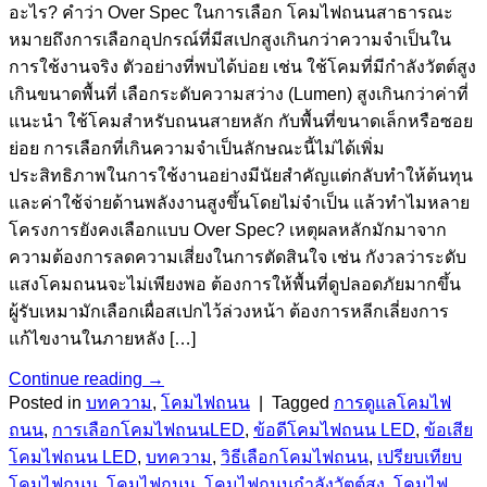
อะไร? คำว่า Over Spec ในการเลือก โคมไฟถนนสาธารณะ
หมายถึงการเลือกอุปกรณ์ที่มีสเปกสูงเกินกว่าความจำเป็นใน
การใช้งานจริง ตัวอย่างที่พบได้บ่อย เช่น ใช้โคมที่มีกำลังวัตต์สูง
เกินขนาดพื้นที่ เลือกระดับความสว่าง (Lumen) สูงเกินกว่าค่าที่
แนะนำ ใช้โคมสำหรับถนนสายหลัก กับพื้นที่ขนาดเล็กหรือซอย
ย่อย การเลือกที่เกินความจำเป็นลักษณะนี้ไม่ได้เพิ่ม
ประสิทธิภาพในการใช้งานอย่างมีนัยสำคัญแต่กลับทำให้ต้นทุน
และค่าใช้จ่ายด้านพลังงานสูงขึ้นโดยไม่จำเป็น แล้วทำไมหลาย
โครงการยังคงเลือกแบบ Over Spec? เหตุผลหลักมักมาจาก
ความต้องการลดความเสี่ยงในการตัดสินใจ เช่น กังวลว่าระดับ
แสงโคมถนนจะไม่เพียงพอ ต้องการให้พื้นที่ดูปลอดภัยมากขึ้น
ผู้รับเหมามักเลือกเผื่อสเปกไว้ล่วงหน้า ต้องการหลีกเลี่ยงการ
แก้ไขงานในภายหลัง […]
Continue reading
→
Posted in
บทความ
,
โคมไฟถนน
|
Tagged
การดูแลโคมไฟ
ถนน
,
การเลือกโคมไฟถนนLED
,
ข้อดีโคมไฟถนน LED
,
ข้อเสีย
โคมไฟถนน LED
,
บทความ
,
วิธีเลือกโคมไฟถนน
,
เปรียบเทียบ
โคมไฟถนน
,
โคมไฟถนน
,
โคมไฟถนนกำลังวัตต์สูง
,
โคมไฟ