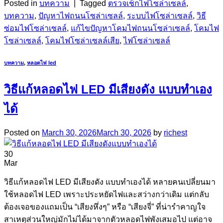
Posted in
บทความ
|
Tagged
ตรวจเช็กไฟโซล่าเซลล์
,
บทความ
,
ปัญหาไฟถนนโซล่าเซลล์
,
ระบบไฟโซล่าเซลล์
,
วิธี
ซ่อมไฟโซล่าเซลล์
,
แก้ไขปัญหาโคมไฟถนนโซล่าเซลล์
,
โคมไฟ
โซล่าเซลล์
,
โคมไฟโซล่าเซลล์เสีย
,
ไฟโซล่าเซลล์
บทความ
,
หลอดไฟ led
วิธีแก้หลอดไฟ LED มีเสียงดัง แบบทำเอง
ได้
Posted on
March 30, 2026
March 30, 2026
by
richest
30
Mar
วิธีแก้หลอดไฟ LED มีเสียงดัง แบบทำเองได้ หลายคนเปลี่ยนมา
ใช้หลอดไฟ LED เพราะประหยัดไฟและสว่างกว่าเดิม แต่กลับ
ต้องเจอของแถมเป็น “เสียงหึ่งๆ” หรือ “เสียงจี่” ที่น่ารำคาญใจ
สาเหตุส่วนใหญ่มักไม่ได้มาจากตัวหลอดไฟพังเสมอไป แต่อาจ