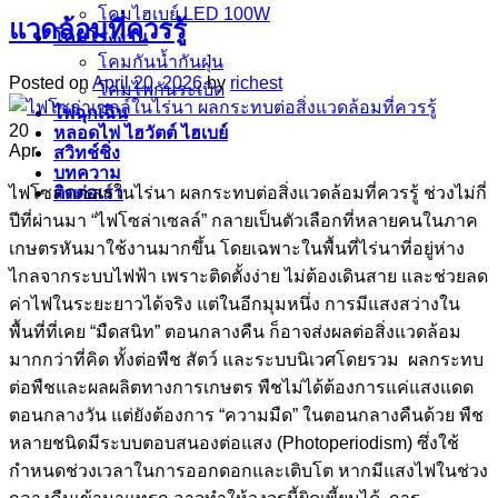
โคมไฮเบย์ LED 100W
แวดล้อมที่ควรรู้
โคมโรงงาน
โคมกันน้ำกันฝุ่น
Posted on
April 20, 2026
by
richest
โคมไฟกันระเบิด
ไฟฉุกเฉิน
20
หลอดไฟ ไฮวัตต์ ไฮเบย์
Apr
สวิทช์ชิ่ง
บทความ
ติดต่อเรา
ไฟโซล่าเซลล์ในไร่นา ผลกระทบต่อสิ่งแวดล้อมที่ควรรู้ ช่วงไม่กี่
ปีที่ผ่านมา “ไฟโซล่าเซลล์” กลายเป็นตัวเลือกที่หลายคนในภาค
เกษตรหันมาใช้งานมากขึ้น โดยเฉพาะในพื้นที่ไร่นาที่อยู่ห่าง
ไกลจากระบบไฟฟ้า เพราะติดตั้งง่าย ไม่ต้องเดินสาย และช่วยลด
ค่าไฟในระยะยาวได้จริง แต่ในอีกมุมหนึ่ง การมีแสงสว่างใน
พื้นที่ที่เคย “มืดสนิท” ตอนกลางคืน ก็อาจส่งผลต่อสิ่งแวดล้อม
มากกว่าที่คิด ทั้งต่อพืช สัตว์ และระบบนิเวศโดยรวม ผลกระทบ
ต่อพืชและผลผลิตทางการเกษตร พืชไม่ได้ต้องการแค่แสงแดด
ตอนกลางวัน แต่ยังต้องการ “ความมืด” ในตอนกลางคืนด้วย พืช
หลายชนิดมีระบบตอบสนองต่อแสง (Photoperiodism) ซึ่งใช้
กำหนดช่วงเวลาในการออกดอกและเติบโต หากมีแสงไฟในช่วง