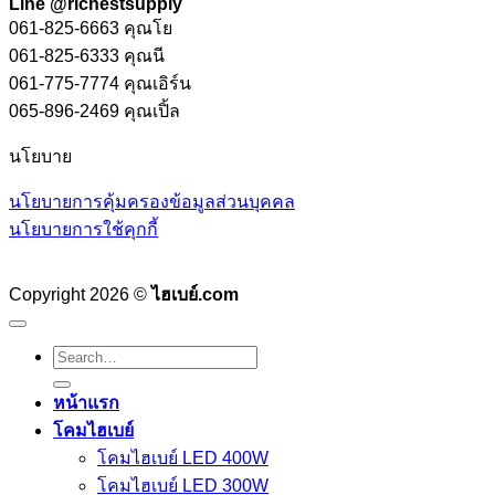
Line @richestsupply
061-825-6663 คุณโย
061-825-6333 คุณนี
061-775-7774 คุณเอิร์น
065-896-2469 คุณเปิ้ล
นโยบาย
นโยบายการคุ้มครองข้อมูลส่วนบุคคล
นโยบายการใช้คุกกี้
Copyright 2026 ©
ไฮเบย์.com
Search
for:
หน้าแรก
โคมไฮเบย์
โคมไฮเบย์ LED 400W
โคมไฮเบย์ LED 300W