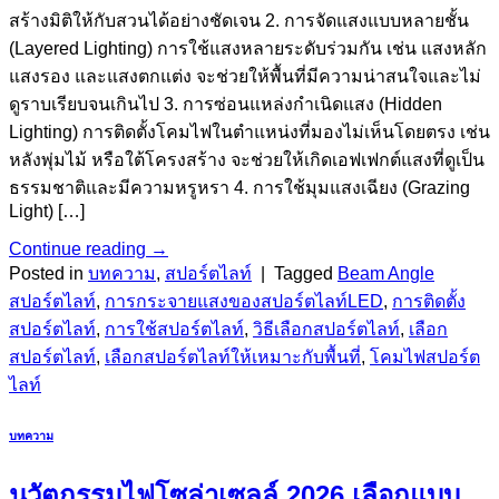
สร้างมิติให้กับสวนได้อย่างชัดเจน 2. การจัดแสงแบบหลายชั้น
(Layered Lighting) การใช้แสงหลายระดับร่วมกัน เช่น แสงหลัก
แสงรอง และแสงตกแต่ง จะช่วยให้พื้นที่มีความน่าสนใจและไม่
ดูราบเรียบจนเกินไป 3. การซ่อนแหล่งกำเนิดแสง (Hidden
Lighting) การติดตั้งโคมไฟในตำแหน่งที่มองไม่เห็นโดยตรง เช่น
หลังพุ่มไม้ หรือใต้โครงสร้าง จะช่วยให้เกิดเอฟเฟกต์แสงที่ดูเป็น
ธรรมชาติและมีความหรูหรา 4. การใช้มุมแสงเฉียง (Grazing
Light) […]
Continue reading
→
Posted in
บทความ
,
สปอร์ตไลท์
|
Tagged
Beam Angle
สปอร์ตไลท์
,
การกระจายแสงของสปอร์ตไลท์LED
,
การติดตั้ง
สปอร์ตไลท์
,
การใช้สปอร์ตไลท์
,
วิธีเลือกสปอร์ตไลท์
,
เลือก
สปอร์ตไลท์
,
เลือกสปอร์ตไลท์ให้เหมาะกับพื้นที่
,
โคมไฟสปอร์ต
ไลท์
บทความ
นวัตกรรมไฟโซล่าเซลล์ 2026 เลือกแบบ