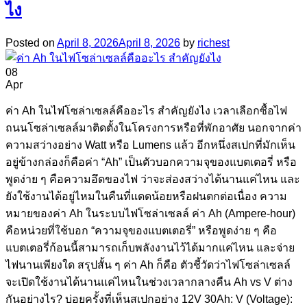
ไง
Posted on
April 8, 2026
April 8, 2026
by
richest
08
Apr
ค่า Ah ในไฟโซล่าเซลล์คืออะไร สำคัญยังไง เวลาเลือกซื้อไฟ
ถนนโซล่าเซลล์มาติดตั้งในโครงการหรือที่พักอาศัย นอกจากค่า
ความสว่างอย่าง Watt หรือ Lumens แล้ว อีกหนึ่งสเปกที่มักเห็น
อยู่ข้างกล่องก็คือค่า “Ah” เป็นตัวบอกความจุของแบตเตอรี่ หรือ
พูดง่าย ๆ คือความอึดของไฟ ว่าจะส่องสว่างได้นานแค่ไหน และ
ยังใช้งานได้อยู่ไหมในคืนที่แดดน้อยหรือฝนตกต่อเนื่อง ความ
หมายของค่า Ah ในระบบไฟโซล่าเซลล์ ค่า Ah (Ampere-hour)
คือหน่วยที่ใช้บอก “ความจุของแบตเตอรี่” หรือพูดง่าย ๆ คือ
แบตเตอรี่ก้อนนี้สามารถเก็บพลังงานไว้ได้มากแค่ไหน และจ่าย
ไฟนานเพียงใด สรุปสั้น ๆ ค่า Ah ก็คือ ตัวชี้วัดว่าไฟโซล่าเซลล์
จะเปิดใช้งานได้นานแค่ไหนในช่วงเวลากลางคืน Ah vs V ต่าง
กันอย่างไร? บ่อยครั้งที่เห็นสเปกอย่าง 12V 30Ah: V (Voltage):