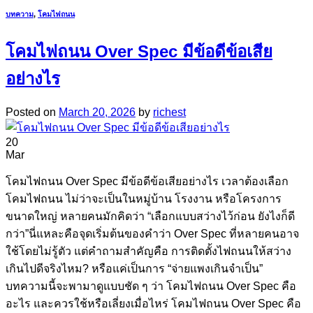
บทความ
,
โคมไฟถนน
โคมไฟถนน Over Spec มีข้อดีข้อเสีย
อย่างไร
Posted on
March 20, 2026
by
richest
20
Mar
โคมไฟถนน Over Spec มีข้อดีข้อเสียอย่างไร เวลาต้องเลือก
โคมไฟถนน ไม่ว่าจะเป็นในหมู่บ้าน โรงงาน หรือโครงการ
ขนาดใหญ่ หลายคนมักคิดว่า “เลือกแบบสว่างไว้ก่อน ยังไงก็ดี
กว่า”นี่แหละคือจุดเริ่มต้นของคำว่า Over Spec ที่หลายคนอาจ
ใช้โดยไม่รู้ตัว แต่คำถามสำคัญคือ การติดตั้งไฟถนนให้สว่าง
เกินไปดีจริงไหม? หรือแค่เป็นการ “จ่ายแพงเกินจำเป็น”
บทความนี้จะพามาดูแบบชัด ๆ ว่า โคมไฟถนน Over Spec คือ
อะไร และควรใช้หรือเลี่ยงเมื่อไหร่ โคมไฟถนน Over Spec คือ