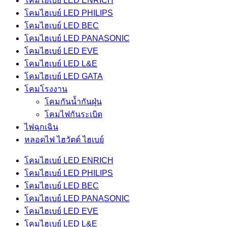
โคมไฮเบย์ LED ENRICH
โคมไฮเบย์ LED PHILIPS
โคมไฮเบย์ LED BEC
โคมไฮเบย์ LED PANASONIC
โคมไฮเบย์ LED EVE
โคมไฮเบย์ LED L&E
โคมไฮเบย์ LED GATA
โคมโรงงาน
โคมกันน้ำกันฝุ่น
โคมไฟกันระเบิด
ไฟฉุกเฉิน
หลอดไฟ ไฮวัตต์ ไฮเบย์
โคมไฮเบย์ LED ENRICH
โคมไฮเบย์ LED PHILIPS
โคมไฮเบย์ LED BEC
โคมไฮเบย์ LED PANASONIC
โคมไฮเบย์ LED EVE
โคมไฮเบย์ LED L&E