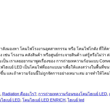
กำลังมองหา โคมไฟโรงงานอุตสาหกรรม หรือ โคมไฟโกดัง ที่ให้คว
ี่สูง เช่น โรงงาน คลังสินค้า หรือศูนย์กระจายสินค้า แต่รู้หรือไม
รจะเป็น เราเลยอยากมาพูดเรื่องของ การถ่ายเทความร้อนแบบ Conv
ฮเบย์ LED เป็นโคมไฟที่ออกแบบมาเพื่อให้แสงสว่างในพื้นที่ขน
ึ้น และถ้าความร้อนนี้ไม่ถูกจัดการอย่างเหมาะสม อาจทำให้โคมไฟเ
?
,
Radiation คืออะไร?
,
การถ่ายเทความร้อนของโคมไฮเบย์ LED
,
ไฮเบย์ LED
,
โคมไฮเบย์ LED ENRICH
,
ไฮเบย์ led