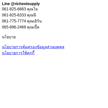
Line @richestsupply
061-825-6663 คุณโย
061-825-6333 คุณนี
061-775-7774 คุณเอิร์น
065-896-2469 คุณเปิ้ล
นโยบาย
นโยบายการคุ้มครองข้อมูลส่วนบุคคล
นโยบายการใช้คุกกี้