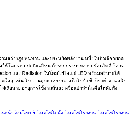
ามสว่างสูง ทนทาน และประหยัดพลังงาน หนึ่งในตัวเลือกยอด
่ว่า ต่อให้โคมจะสเปกดีแค่ไหน ถ้าระบบระบายความร้อนไม่ดี ก็อาจ
ection และ Radiation ในโคมไฟไฮเบย์ LED พร้อมอธิบายให้
าดใหญ่ เช่น โรงงานอุตสาหกรรม หรือโกดัง ซึ่งต้องทำงานหนัก
สียหาย อายุการใช้งานสั้นลง หรือแย่กว่านั้นคือไฟดับทั้ง
แนะนำโคมไฮเบย์
,
โคมไฟโกดัง
,
โคมไฟโรงงาน
,
โคมไฟโรงงาน