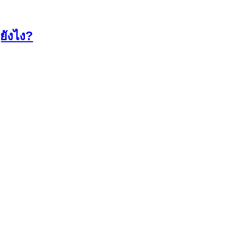
ยังไง?