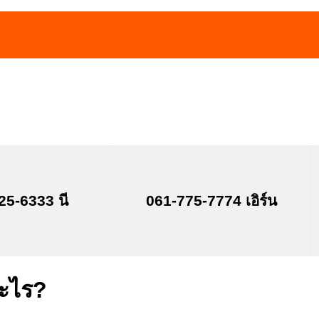
25-6333 นี
061-775-7774 เอิร์น
อะไร?