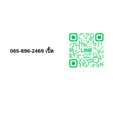
065-896-2469 เปิ้ล