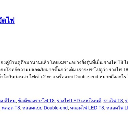
ยัดไฟ
้านคู่ตึกมานานแล้ว โดยเฉพาะอย่างยิ่งรุ่นที่เป็น รางไฟ T8 ไฟเข
และตอบโจทย์ความปลอดภัยมากขึ้นกว่าเดิม เราจะพาไปดูว่า รางไฟ T
้าใจกันก่อนว่า ไฟเข้า 2 ทาง หรือแบบ Double-end หมายถึงอะไร
าง ดีไหม
,
ข้อดีของรางไฟ T8
,
รางไฟ LED แบบไหนดี
,
รางไฟ T8
,
ร
,
หลอด T8
,
หลอดแบบ Double-end
,
หลอดไฟ LED T8
,
หลอดไฟ L