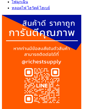
ไฟฉุกเฉิน
หลอดไฟ ไฮวัตต์ ไฮเบย์