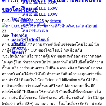
ค่า CU บอกอะไร? ความสว่างที่ถึงพื้นจริง
โคมไฮเบย์ LED 200W
โคมไฮเบย์ LED 150W
ของโคมไฮเบย์
โคมไฮเบย์ LED 100W
โคมโรงงาน
Posted on
June 23, 2025
by
richest
โคมกันน้ำกันฝุ่น
โคมไฟกันระเบิด
23
ไฟฉุกเฉิน
Jun
หลอดไฟ ไฮวัตต์ ไฮเบย์
สวิทช์ชิ่ง
ค่า CU บอกอะไร? ความสว่างที่ถึงพื้นจริงของโคมไฮเบย์ นึก
บทความ
ภาพง่ายๆ ว่า “ค่า CU” ของโคมไฮเบย์ ก็เหมือนกับ
ติดต่อเรา
“ประสิทธิภาพ” หรือ “ความคุ้มค่า” ของแสงที่ออกมาจากหลอด
ไฟ คุณรู้ไหมว่าเวลาเราเปิดไฟ แสงสว่างไม่ได้ไปถึงพื้นที่ทำงาน
ทั้งหมด? บางส่วนมันอาจจะไปติดเพดาน ผนัง หรือหายไปกลาง
อากาศโดยไม่ได้ช่วยให้โต๊ะทำงานหรือสินค้าของคุณสว่างขึ้น
เลย ค่า CU คืออะไร? Coefficient of Utilization หรือ CU คือ
ค่าตัวเลขที่บอกว่า แสงทั้งหมดที่ไฮเบย์ปล่อยออกมานั้น มีกี่
เปอร์เซ็นต์ที่ “ไปถึงและใช้งานได้จริง” บนพื้นที่ที่เราต้องการให้
สว่าง เช่น พื้นโรงงาน, โต๊ะทำงาน, หรือชั้นวางสินค้า ถ้า CU สูง
(เช่น 0.8 หรือ 80%) หมายความว่า โคมไฟมีประสิทธิภาพ แสง