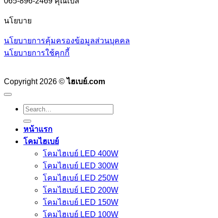
065-896-2469 คุณเปิ้ล
นโยบาย
นโยบายการคุ้มครองข้อมูลส่วนบุคคล
นโยบายการใช้คุกกี้
Copyright 2026 ©
ไฮเบย์.com
Search
for:
หน้าแรก
โคมไฮเบย์
โคมไฮเบย์ LED 400W
โคมไฮเบย์ LED 300W
โคมไฮเบย์ LED 250W
โคมไฮเบย์ LED 200W
โคมไฮเบย์ LED 150W
โคมไฮเบย์ LED 100W