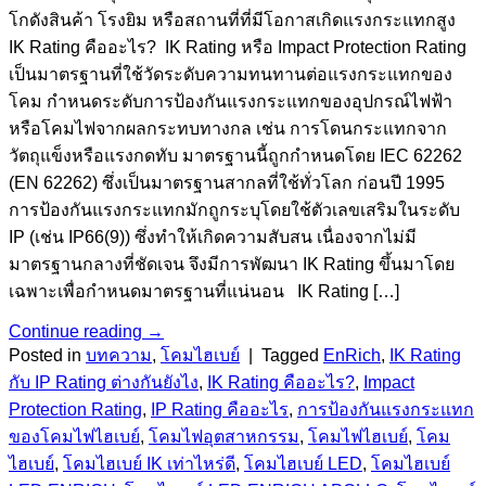
โกดังสินค้า โรงยิม หรือสถานที่ที่มีโอกาสเกิดแรงกระแทกสูง
IK Rating คืออะไร? IK Rating หรือ Impact Protection Rating
เป็นมาตรฐานที่ใช้วัดระดับความทนทานต่อแรงกระแทกของ
โคม กำหนดระดับการป้องกันแรงกระแทกของอุปกรณ์ไฟฟ้า
หรือโคมไฟจากผลกระทบทางกล เช่น การโดนกระแทกจาก
วัตถุแข็งหรือแรงกดทับ มาตรฐานนี้ถูกกำหนดโดย IEC 62262
(EN 62262) ซึ่งเป็นมาตรฐานสากลที่ใช้ทั่วโลก ก่อนปี 1995
การป้องกันแรงกระแทกมักถูกระบุโดยใช้ตัวเลขเสริมในระดับ
IP (เช่น IP66(9)) ซึ่งทำให้เกิดความสับสน เนื่องจากไม่มี
มาตรฐานกลางที่ชัดเจน จึงมีการพัฒนา IK Rating ขึ้นมาโดย
เฉพาะเพื่อกำหนดมาตรฐานที่แน่นอน IK Rating […]
Continue reading
→
Posted in
บทความ
,
โคมไฮเบย์
|
Tagged
EnRich
,
IK Rating
กับ IP Rating ต่างกันยังไง
,
IK Rating คืออะไร?
,
Impact
Protection Rating
,
IP Rating คืออะไร
,
การป้องกันแรงกระแทก
ของโคมไฟไฮเบย์
,
โคมไฟอุตสาหกรรม
,
โคมไฟไฮเบย์
,
โคม
ไฮเบย์
,
โคมไฮเบย์ IK เท่าไหร่ดี
,
โคมไฮเบย์ LED
,
โคมไฮเบย์