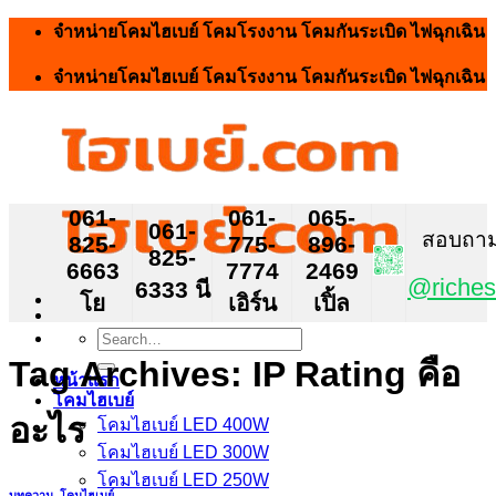
Skip
จำหน่ายโคมไฮเบย์ โคมโรงงาน โคมกันระเบิด ไฟฉุกเฉิน
to
content
จำหน่ายโคมไฮเบย์ โคมโรงงาน โคมกันระเบิด ไฟฉุกเฉิน
061-
061-
065-
061-
สอบถาม ส
825-
775-
896-
825-
6663
7774
2469
@riches
6333 นี
โย
เอิร์น
เปิ้ล
Search
for:
Tag Archives:
IP Rating คือ
หน้าแรก
โคมไฮเบย์
อะไร
โคมไฮเบย์ LED 400W
โคมไฮเบย์ LED 300W
โคมไฮเบย์ LED 250W
บทความ
,
โคมไฮเบย์