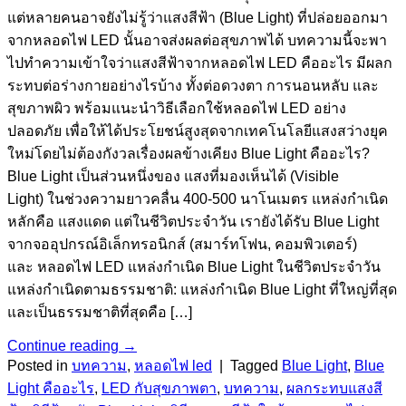
แต่หลายคนอาจยังไม่รู้ว่าแสงสีฟ้า (Blue Light) ที่ปล่อยออกมา
จากหลอดไฟ LED นั้นอาจส่งผลต่อสุขภาพได้ บทความนี้จะพา
ไปทำความเข้าใจว่าแสงสีฟ้าจากหลอดไฟ LED คืออะไร มีผลก
ระทบต่อร่างกายอย่างไรบ้าง ทั้งต่อดวงตา การนอนหลับ และ
สุขภาพผิว พร้อมแนะนำวิธีเลือกใช้หลอดไฟ LED อย่าง
ปลอดภัย เพื่อให้ได้ประโยชน์สูงสุดจากเทคโนโลยีแสงสว่างยุค
ใหม่โดยไม่ต้องกังวลเรื่องผลข้างเคียง Blue Light คืออะไร?
Blue Light เป็นส่วนหนึ่งของ แสงที่มองเห็นได้ (Visible
Light) ในช่วงความยาวคลื่น 400-500 นาโนเมตร แหล่งกำเนิด
หลักคือ แสงแดด แต่ในชีวิตประจำวัน เรายังได้รับ Blue Light
จากจออุปกรณ์อิเล็กทรอนิกส์ (สมาร์ทโฟน, คอมพิวเตอร์)
และ หลอดไฟ LED แหล่งกำเนิด Blue Light ในชีวิตประจำวัน
แหล่งกำเนิดตามธรรมชาติ: แหล่งกำเนิด Blue Light ที่ใหญ่ที่สุด
และเป็นธรรมชาติที่สุดคือ […]
Continue reading
→
Posted in
บทความ
,
หลอดไฟ led
|
Tagged
Blue Light
,
Blue
Light คืออะไร
,
LED กับสุขภาพตา
,
บทความ
,
ผลกระทบแสงสี