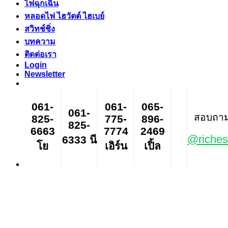
ไฟฉุกเฉิน
หลอดไฟ ไฮวัตต์ ไฮเบย์
สวิทช์ชิ่ง
บทความ
ติดต่อเรา
Login
Newsletter
061-
061-
065-
061-
สอบถาม ส
825-
775-
896-
825-
6663
7774
2469
@riches
6333 นี
โย
เอิร์น
เปิ้ล