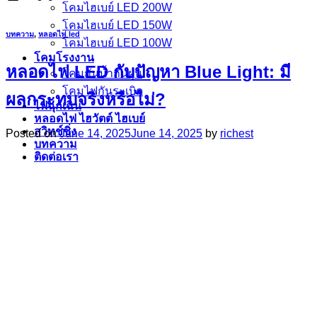
โคมไฮเบย์ LED 200W
โคมไฮเบย์ LED 150W
บทความ
,
หลอดไฟ led
โคมไฮเบย์ LED 100W
โคมโรงงาน
หลอดไฟ LED กับปัญหา Blue Light: มี
โคมกันน้ำกันฝุ่น
โคมไฟกันระเบิด
ผลกระทบจริงหรือไม่?
ไฟฉุกเฉิน
หลอดไฟ ไฮวัตต์ ไฮเบย์
สวิทช์ชิ่ง
Posted on
June 14, 2025
June 14, 2025
by
richest
บทความ
ติดต่อเรา