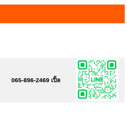
065-896-2469 เปิ้ล