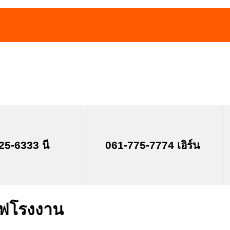
25-6333 นี
061-775-7774 เอิร์น
ไฟโรงงาน