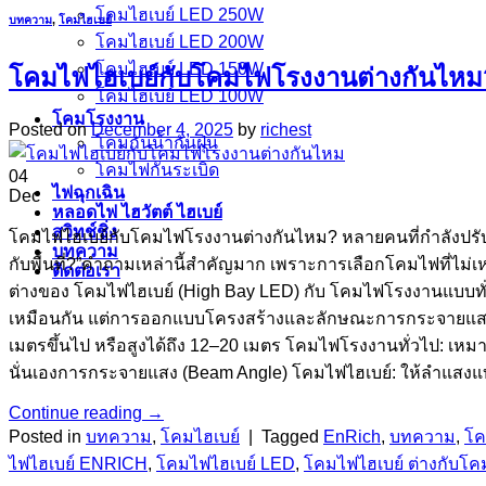
โคมไฮเบย์ LED 250W
บทความ
,
โคมไฮเบย์
โคมไฮเบย์ LED 200W
โคมไฮเบย์ LED 150W
โคมไฟไฮเบย์กับโคมไฟโรงงานต่างกันไหม
โคมไฮเบย์ LED 100W
โคมโรงงาน
Posted on
December 4, 2025
by
richest
โคมกันน้ำกันฝุ่น
โคมไฟกันระเบิด
04
ไฟฉุกเฉิน
Dec
หลอดไฟ ไฮวัตต์ ไฮเบย์
สวิทช์ชิ่ง
โคมไฟไฮเบย์กับโคมไฟโรงงานต่างกันไหม? หลายคนที่กำลังปรับปร
บทความ
กับพื้นที่?”คำถามเหล่านี้สำคัญมาก เพราะการเลือกโคมไฟที่ไม
ติดต่อเรา
ต่างของ โคมไฟไฮเบย์ (High Bay LED) กับ โคมไฟโรงงานแบบทั่
เหมือนกัน แต่การออกแบบโครงสร้างและลักษณะการกระจายแสงต่
เมตรขึ้นไป หรือสูงได้ถึง 12–20 เมตร โคมไฟโรงงานทั่วไป: เหมา
นั่นเองการกระจายแสง (Beam Angle) โคมไฟไฮเบย์: ให้ลำแสงแบบ
Continue reading
→
Posted in
บทความ
,
โคมไฮเบย์
|
Tagged
EnRich
,
บทความ
,
โค
ไฟไฮเบย์ ENRICH
,
โคมไฟไฮเบย์ LED
,
โคมไฟไฮเบย์ ต่างกับโ