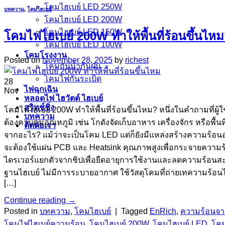
โคมไฮเบย์ LED 250W
บทความ
,
โคมไฮเบย์
โคมไฮเบย์ LED 200W
โคมไฮเบย์ LED 150W
โคมไฟไฮเบย์ 200W ทำให้พื้นที่ร้อนขึ้นไห
โคมไฮเบย์ LED 100W
โคมโรงงาน
Posted on
November 28, 2025
by
richest
โคมกันน้ำกันฝุ่น
โคมไฟกันระเบิด
28
ไฟฉุกเฉิน
Nov
หลอดไฟ ไฮวัตต์ ไฮเบย์
สวิทช์ชิ่ง
โคมไฟไฮเบย์ 200W ทำให้พื้นที่ร้อนขึ้นไหม? หนึ่งในคำถามที่ผู้ใ
บทความ
ต้องควบคุมอุณหภูมิ เช่น โกดังจัดเก็บอาหาร เครื่องจักร หรือพ
ติดต่อเรา
จากอะไร? แม้ว่าจะเป็นโคม LED แต่ก็ยังมีแหล่งสร้างความร้อนอย
จะต้องใช้แผ่น PCB และ Heatsink คุณภาพสูงเพื่อกระจายความร้อน
ไดรเวอร์แยกตัวจากชิปเพื่อยืดอายุการใช้งานและลดความร้อนสะสม
ฐานไฮเบย์ ไม่มีการระบายอากาศ ใช้วัสดุโคมที่ถ่ายเทความร้อนไ
[…]
Continue reading
→
Posted in
บทความ
,
โคมไฮเบย์
|
Tagged
EnRich
,
ความร้อนจา
โคมไฟไฮเบย์ความร้อน
,
โคมไฮเบย์ 200W
,
โคมไฮเบย์ LED
,
โคม