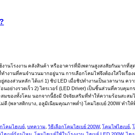
ม?
ช้งานโรงงาน คลังสินค้า หรืออาคารที่มีเพดานสูงสงสัยกันมากที่สุด
ื้นที่ทำงานที่คนจำนวนมากอยู่นาน การเลือกโคมไฟจึงต้องใส่ใจเรื่
ู่สองส่วนหลัก ได้แก่ 1) ชิป LED เมื่อชิปทำงานเป็นเวลานาน ควา
อย่างรวดเร็ว 2) ไดรเวอร์ (LED Driver) เป็นชิ้นส่วนที่ควบคุมกร
ของทั้งโคม นอกจากนี้ยังมี ปัจจัยเสริมที่ทำให้ความร้อนสะสมได้
ม่ดี (พลาสติกบาง, อลูมิเนียมคุณภาพต่ำ) โคมไฮเบย์ 200W ทำให้พ
กโคมไฮเบย์
,
บทความ
,
วิธีเลือกโคมไฮเบย์ 200W
,
โคมไฟไฮเบย์
,
โ
ไฮเบย์ร้อนไหม
,
โคมไฮเบย์ใช้ในโรงงาน
,
ไฮเบย์ LED 200W
,
ไฮเ