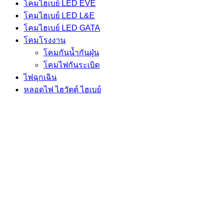
โคมไฮเบย์ LED EVE
โคมไฮเบย์ LED L&E
โคมไฮเบย์ LED GATA
โคมโรงงาน
โคมกันน้ำกันฝุ่น
โคมไฟกันระเบิด
ไฟฉุกเฉิน
หลอดไฟ ไฮวัตต์ ไฮเบย์