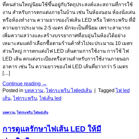
ที่คนส่วนใหญ่นิยมใช้ขึ้นอยู่กับวัตถุประสงค์และสถานที่การใช้
งาน สำหรับการตกแต่งภายในบ้าน เช่น ในห้องนอน ห้องนั่งเล่น
หรือห้องทำงาน ความยาวของไฟเส้น LED หรือ ไฟกระพริบ ที่มี
ความยาวประมาณ 2-5 เมตร มักจะเป็นที่นิยม เพราะสามารถ
เพิ่มความสว่างและสร้างบรรยากาศที่อบอุ่นในห้องได้อย่าง
เหมาะสมแต่ถ้าเลือกซื้อตามร้านค้าทั่วไปจะประมาณ 10 เมตร
ส่วนใหญ่ การตกแต่งไฟ LED เส้นตามการใช้งาน การใช้ ไฟ
LED เส้น ตกแต่งระเบียงหรือสวนสำหรับการใช้งานภายนอก
อาคาร เช่น ใน ความยาวของไฟ LED เส้นที่ยาวกว่า 5 เมตร
[…]
Continue reading
→
Posted in
บทความ
,
ไฟกระพริบ ไฟledเส้น
|
Tagged
ไฟ led
เส้น
,
ไฟกระพริบ
,
ไฟเส้น led
บทความ
,
ไฟกระพริบ ไฟledเส้น
การดูแลรักษาไฟเส้น LED ให้มี