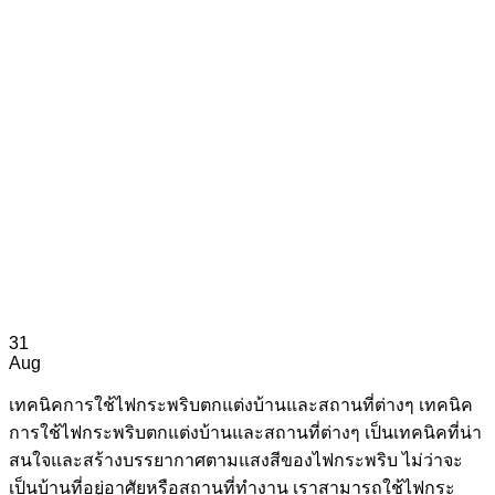
31
Aug
เทคนิคการใช้ไฟกระพริบตกแต่งบ้านและสถานที่ต่างๆ เทคนิค
การใช้ไฟกระพริบตกแต่งบ้านและสถานที่ต่างๆ เป็นเทคนิคที่น่า
สนใจและสร้างบรรยากาศตามแสงสีของไฟกระพริบ ไม่ว่าจะ
เป็นบ้านที่อยู่อาศัยหรือสถานที่ทำงาน เราสามารถใช้ไฟกระ