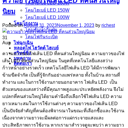
ความยาวของไฟเส้น LED ที่คนส่วนใหญ่
โคมไฮเบย์ LED 200W
โคมไฮเบย์ LED 150W
นิยม
โคมไฮเบย์ LED 100W
โคมโรงงาน
Posted on
August 31, 2023
November 1, 2023
by
richest
โคมกันน้ำกันฝุ่น
โคมไฟกันระเบิด
31
ไฟฉุกเฉิน
Aug
หลอดไฟ ไฮวัตต์ ไฮเบย์
สวิทช์ชิ่ง
ความยาวของไฟเส้น LED ที่คนส่วนใหญ่นิยม ความยาวของไฟ
บทความ
เส้น LED ที่คนส่วนใหญ่นิยม ในยุคที่เทคโนโลยีแสงสว่าง
ติดต่อเรา
ก้าวหน้าอย่างรวดเร็ว เทคโนโลยีไฟเส้น LED ได้มีการพัฒนา
ข้ามขีดจำกัด เป็นที่รู้จักกันอย่างแพร่หลาย ทั้งในบ้าน สถานที่
ทำงาน และในการใช้งานภายนอกอาคาร ไฟเส้น LED เป็น
ตัวแทนของแสงสว่างที่มีคุณภาพสูงและประหยัดพลังงาน จึงไม่
แปลกที่คนส่วนใหญ่ได้ยามคำนึงถึงเลือกใช้ไฟเส้น LED ความ
ยาวเหมาะสมในการใช้งานต่างๆ ความยาวของไฟเส้น LED
เป็นปัจจัยสำคัญที่คนต้องพิจารณาในขณะที่เลือกซื้อและใช้งาน
เนื่องจากความยาวจะมีผลต่อการแผ่กระจายแสงและ
ประสิทธิภาพการใช้งาน หากเรามาสำรวจดูจะพบว่า ความยาว