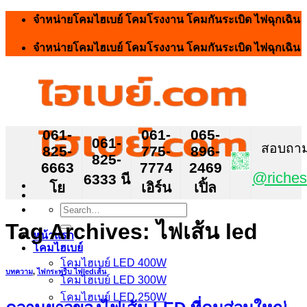
Skip
จำหน่ายโคมไฮเบย์ โคมโรงงาน โคมกันระเบิด ไฟฉุกเฉิน
to
content
จำหน่ายโคมไฮเบย์ โคมโรงงาน โคมกันระเบิด ไฟฉุกเฉิน
061-
061-
065-
061-
สอบถาม ส
825-
775-
896-
825-
6663
7774
2469
@riches
6333 นี
โย
เอิร์น
เปิ้ล
Search
for:
Tag Archives:
ไฟเส้น led
หน้าแรก
โคมไฮเบย์
โคมไฮเบย์ LED 400W
บทความ
,
ไฟกระพริบ ไฟledเส้น
โคมไฮเบย์ LED 300W
โคมไฮเบย์ LED 250W