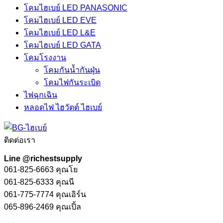
โคมไฮเบย์ LED PANASONIC
โคมไฮเบย์ LED EVE
โคมไฮเบย์ LED L&E
โคมไฮเบย์ LED GATA
โคมโรงงาน
โคมกันน้ำกันฝุ่น
โคมไฟกันระเบิด
ไฟฉุกเฉิน
หลอดไฟ ไฮวัตต์ ไฮเบย์
ติดต่อเรา
Line @richestsupply
061-825-6663 คุณโย
061-825-6333 คุณนี
061-775-7774 คุณเอิร์น
065-896-2469 คุณเปิ้ล