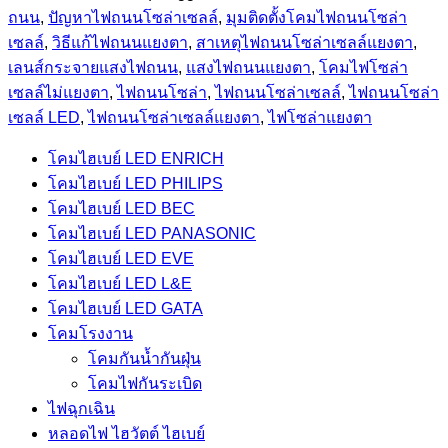
ถนน
,
ปัญหาไฟถนนโซล่าเซลล์
,
มุมติดตั้งโคมไฟถนนโซล่า
เซลล์
,
วิธีแก้ไฟถนนแยงตา
,
สาเหตุไฟถนนโซล่าเซลล์แยงตา
,
เลนส์กระจายแสงไฟถนน
,
แสงไฟถนนแยงตา
,
โคมไฟโซล่า
เซลล์ไม่แยงตา
,
ไฟถนนโซล่า
,
ไฟถนนโซล่าเซลล์
,
ไฟถนนโซล่า
เซลล์ LED
,
ไฟถนนโซล่าเซลล์แยงตา
,
ไฟโซล่าแยงตา
โคมไฮเบย์ LED ENRICH
โคมไฮเบย์ LED PHILIPS
โคมไฮเบย์ LED BEC
โคมไฮเบย์ LED PANASONIC
โคมไฮเบย์ LED EVE
โคมไฮเบย์ LED L&E
โคมไฮเบย์ LED GATA
โคมโรงงาน
โคมกันน้ำกันฝุ่น
โคมไฟกันระเบิด
ไฟฉุกเฉิน
หลอดไฟ ไฮวัตต์ ไฮเบย์