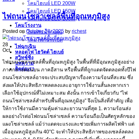
โคมไฮเบย์ LED 200W
โคมไฮเบย์ LED 150W
ไฟถนนโซล่าเซลล์พื้นที่อุณหภูมิสูง
โคมไฮเบย์ LED 100W
โคมโรงงาน
Posted on
October 28, 2025
by
richest
โคมกันน้ำกันฝุ่น
โคมไฟกันระเบิด
28
ไฟฉุกเฉิน
Oct
หลอดไฟ ไฮวัตต์ ไฮเบย์
สวิทช์ชิ่ง
ไฟถนนโซล่าเซลล์พื้นที่อุณหภูมิสูง ในพื้นที่ที่มีอุณหภูมิสูงอย่าง
บทความ
ติดต่อเรา
ภาคกลางตอนบน ภาคอีสาน หรือพื้นที่ที่ถูกแดดจัดตลอดทั้งปีไฟ
ถนนโซล่าเซลล์อาจจะประสบปัญหาเรื่องความร้อนที่สะสม ซึ่ง
ส่งผลให้ประสิทธิภาพลดลงและอายุการใช้งานสั้นลงหากเรา
เลือกใช้อุปกรณ์ที่ไม่เหมาะสม ดังนั้น การเข้าใจเกี่ยวกับ “ไฟ
ถนนโซล่าเซลล์สำหรับพื้นที่อุณหภูมิสูง” จึงเป็นสิ่งที่สำคัญ เพื่อ
ให้การใช้งานมีความคุ้มค่าและยาวนานที่สุด 1. ความร้อนส่ง
ผลอย่างไรต่อไฟถนนโซล่าเซลล์ ความร้อนถือเป็นศัตรูหลักของ
แผงโซล่าเซลล์ แม้ว่าแดดจะแรงและช่วยเพิ่มการผลิตไฟฟ้า แต่
เมื่ออุณหภูมิสูงเกิน 40°C จะทำให้ประสิทธิภาพของเซลล์ลดลง