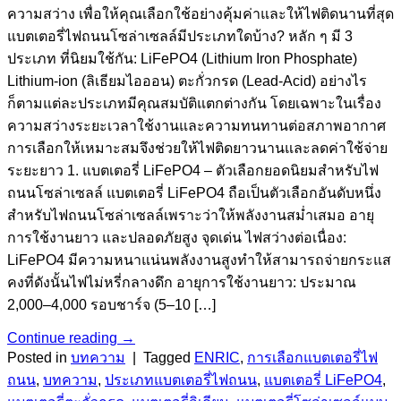
ความสว่าง เพื่อให้คุณเลือกใช้อย่างคุ้มค่าและให้ไฟติดนานที่สุด
แบตเตอรี่ไฟถนนโซล่าเซลล์มีประเภทใดบ้าง? หลัก ๆ มี 3
ประเภท ที่นิยมใช้กัน: LiFePO4 (Lithium Iron Phosphate)
Lithium-ion (ลิเธียมไอออน) ตะกั่วกรด (Lead-Acid) อย่างไร
ก็ตามแต่ละประเภทมีคุณสมบัติแตกต่างกัน โดยเฉพาะในเรื่อง
ความสว่างระยะเวลาใช้งานและความทนทานต่อสภาพอากาศ
การเลือกให้เหมาะสมจึงช่วยให้ไฟติดยาวนานและลดค่าใช้จ่าย
ระยะยาว 1. แบตเตอรี่ LiFePO4 – ตัวเลือกยอดนิยมสำหรับไฟ
ถนนโซล่าเซลล์ แบตเตอรี่ LiFePO4 ถือเป็นตัวเลือกอันดับหนึ่ง
สำหรับไฟถนนโซล่าเซลล์เพราะว่าให้พลังงานสม่ำเสมอ อายุ
การใช้งานยาว และปลอดภัยสูง จุดเด่น ไฟสว่างต่อเนื่อง:
LiFePO4 มีความหนาแน่นพลังงานสูงทำให้สามารถจ่ายกระแส
คงที่ดังนั้นไฟไม่หรี่กลางดึก อายุการใช้งานยาว: ประมาณ
2,000–4,000 รอบชาร์จ (5–10 […]
Continue reading
→
Posted in
บทความ
|
Tagged
ENRIC
,
การเลือกแบตเตอรี่ไฟ
ถนน
,
บทความ
,
ประเภทแบตเตอรี่ไฟถนน
,
แบตเตอรี่ LiFePO4
,