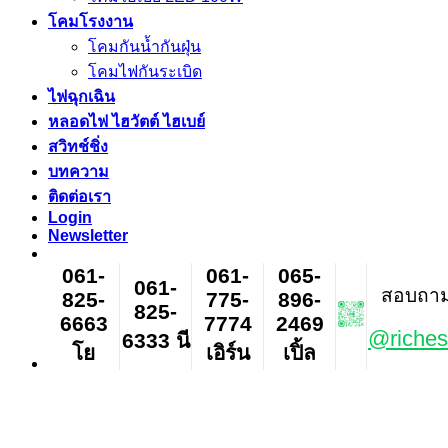
โคมโรงงาน
โคมกันน้ำกันฝุ่น
โคมไฟกันระเบิด
ไฟฉุกเฉิน
หลอดไฟ ไฮวัตต์ ไฮเบย์
สวิทช์ชิ่ง
บทความ
ติดต่อเรา
Login
Newsletter
061-
061-
065-
061-
สอบถาม ส
825-
775-
896-
825-
6663
7774
2469
@riches
6333 นี
โย
เอิร์น
เปิ้ล