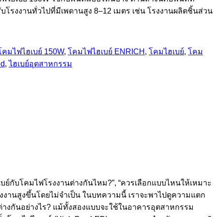
งงานทั่วไปที่มีเพดานสูง 8–12 เมตร เช่น โรงงานผลิตชิ้นส่วน
โคมไฟไฮเบย์ 150W
,
โคมไฟไฮเบย์ ENRICH
,
โคมไฮเบย์
,
โคม
ed
,
ไฮเบย์อุตสาหกรรม
ไฮเบย์กับโคมไฟโรงงานต่างกันไหม?”, “ควรเลือกแบบไหนให้เหมาะ
ังงานสูงขึ้นโดยไม่จำเป็น ในบทความนี้ เราจะพาไปดูความแตก
 ต่างกันอย่างไร? แม้ทั้งสองแบบจะใช้ในอาคารอุตสาหกรรม