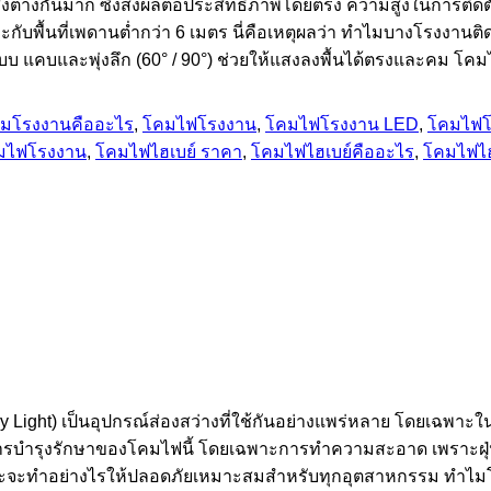
างกันมาก ซึ่งส่งผลต่อประสิทธิภาพโดยตรง ความสูงในการติดตั
ะกับพื้นที่เพดานต่ำกว่า 6 เมตร นี่คือเหตุผลว่า ทำไมบางโรงงานต
 แคบและพุ่งลึก (60° / 90°) ช่วยให้แสงลงพื้นได้ตรงและคม โคม
มโรงงานคืออะไร
,
โคมไฟโรงงาน
,
โคมไฟโรงงาน LED
,
โคมไฟโ
คมไฟโรงงาน
,
โคมไฟไฮเบย์ ราคา
,
โคมไฟไฮเบย์คืออะไร
,
โคมไฟไฮ
t) เป็นอุปกรณ์ส่องสว่างที่ใช้กันอย่างแพร่หลาย โดยเฉพาะในโรงงาน
กถึงการบำรุงรักษาของโคมไฟนี้ โดยเฉพาะการทำความสะอาด เพราะ
จะทำอย่างไรให้ปลอดภัยเหมาะสมสำหรับทุกอุตสาหกรรม ทำไมโ