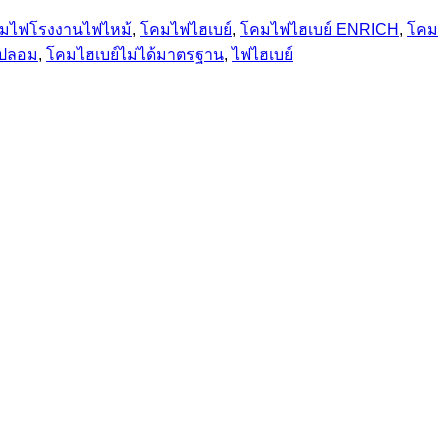
มไฟโรงงานไฟไหม้
,
โคมไฟไฮเบย์
,
โคมไฟไฮเบย์ ENRICH
,
โคม
บปลอม
,
โคมไฮเบย์ไม่ได้มาตรฐาน
,
ไฟไฮเบย์