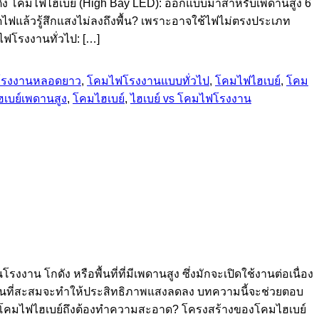
้ง โคมไฟไฮเบย์ (High Bay LED): ออกแบบมาสำหรับเพดานสูง 6
ิดไฟแล้วรู้สึกแสงไม่ลงถึงพื้น? เพราะอาจใช้ไฟไม่ตรงประเภท
ไฟโรงงานทั่วไป: […]
รงงานหลอดยาว
,
โคมไฟโรงงานแบบทั่วไป
,
โคมไฟไฮเบย์
,
โคม
เบย์เพดานสูง
,
โคมไฮเบย์
,
ไฮเบย์ vs โคมไฟโรงงาน
 โกดัง หรือพื้นที่ที่มีเพดานสูง ซึ่งมักจะเปิดใช้งานต่อเนื่อง
ฝุ่นที่สะสมจะทำให้ประสิทธิภาพแสงลดลง บทความนี้จะช่วยตอบ
คมไฟไฮเบย์ถึงต้องทำความสะอาด? โครงสร้างของโคมไฮเบย์