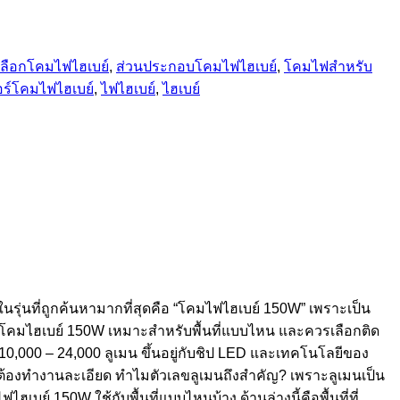
ีเลือกโคมไฟไฮเบย์
,
ส่วนประกอบโคมไฟไฮเบย์
,
โคมไฟสำหรับ
อร์โคมไฟไฮเบย์
,
ไฟไฮเบย์
,
ไฮเบย์
รุ่นที่ถูกค้นหามากที่สุดคือ “โคมไฟไฮเบย์ 150W” เพราะเป็น
่าโคมไฮเบย์ 150W เหมาะสำหรับพื้นที่แบบไหน และควรเลือกติด
 10,000 – 24,000 ลูเมน ขึ้นอยู่กับชิป LED และเทคโนโลยีของ
ี่ต้องทำงานละเอียด ทำไมตัวเลขลูเมนถึงสำคัญ? เพราะลูเมนเป็น
เบย์ 150W ใช้กับพื้นที่แบบไหนบ้าง ด้านล่างนี้คือพื้นที่ที่