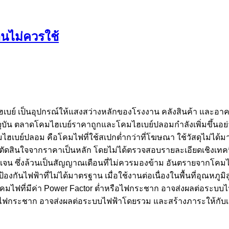
นไม่ควรใช้
ย์ เป็นอุปกรณ์ให้แสงสว่างหลักของโรงงาน คลังสินค้า และอา
จุบัน ตลาดโคมไฮเบย์ราคาถูกและโคมไฮเบย์ปลอมกำลังเพิ่มขึ้นอย่
บย์ปลอม คือโคมไฟที่ใช้สเปกต่ำกว่าที่โฆษณา ใช้วัสดุไม่ได้
กตัดสินใจจากราคาเป็นหลัก โดยไม่ได้ตรวจสอบรายละเอียดเชิงเทคนิ
ัดเจน ซึ่งล้วนเป็นสัญญาณเตือนที่ไม่ควรมองข้าม อันตรายจากโคมไ
ันไฟฟ้าที่ไม่ได้มาตรฐาน เมื่อใช้งานต่อเนื่องในพื้นที่อุณหภูม
ฟที่มีค่า Power Factor ต่ำหรือไฟกระชาก อาจส่งผลต่อระบบไ
ำหรือไฟกระชาก อาจส่งผลต่อระบบไฟฟ้าโดยรวม และสร้างภาระให้กั