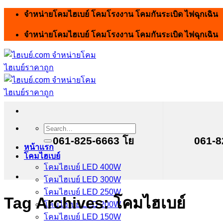
Skip
จำหน่ายโคมไฮเบย์ โคมโรงงาน โคมกันระเบิด ไฟฉุกเฉิน
to
content
จำหน่ายโคมไฮเบย์ โคมโรงงาน โคมกันระเบิด ไฟฉุกเฉิน
Search
for:
061-825-6663 โย
061-8
หน้าแรก
โคมไฮเบย์
โคมไฮเบย์ LED 400W
โคมไฮเบย์ LED 300W
โคมไฮเบย์ LED 250W
Tag Archives:
โคมไฮเบย์
โคมไฮเบย์ LED 200W
โคมไฮเบย์ LED 150W