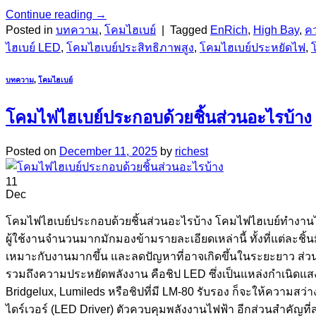
Continue reading
→
Posted in
บทความ
,
โคมไฮเบย์
|
Tagged
EnRich
,
High Bay
,
ค
ไฮเบย์ LED
,
โคมไฮเบย์ประสิทธิภาพสูง
,
โคมไฮเบย์ประหยัดไฟ
,
บทความ
,
โคมไฮเบย์
โคมไฟไฮเบย์ประกอบด้วยชิ้นส่วนอะไรบ้าง
Posted on
December 11, 2025
by
richest
11
Dec
โคมไฟไฮเบย์ประกอบด้วยชิ้นส่วนอะไรบ้าง โคมไฟไฮเบย์ทำงานได
ผู้ใช้งานจำนวนมากมักมองข้ามรายละเอียดเหล่านี้ ทั้งที่แต่ละ
เหมาะกับงานมากขึ้น และลดปัญหาที่อาจเกิดขึ้นในระยะยาว 
รวมถึงความประหยัดพลังงาน คือชิป LED ซึ่งเป็นแหล่งกำเนิด
Bridgelux, Lumileds หรือชิปที่มี LM-80 รับรอง ก็จะให้ความ
ไดร์เวอร์ (LED Driver) ตัวควบคุมพลังงานไฟฟ้า อีกส่วนสำคัญท