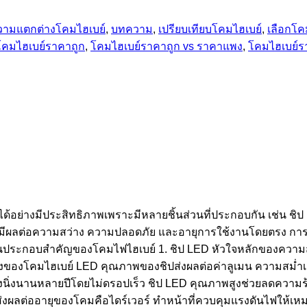
วามแตกต่างโคมไฮเบย์
,
บทความ
,
เปรียบเทียบโคมไฮเบย์
,
เลือกโค
โคมไฮเบย์ราคาถูก
,
โคมไฮเบย์ราคาถูก vs ราคาแพง
,
โคมไฮเบย์
้อย่างมีประสิทธิภาพเพราะมีหลายชิ้นส่วนที่ประกอบกัน เช่น ช
ชิ้นมีผลต่อความสว่าง ความปลอดภัย และอายุการใช้งานโดยตรง การร
ส่วนประกอบสำคัญของโคมไฟไฮเบย์ 1. ชิป LED หัวใจหลักของคว
แสงของโคมไฮเบย์ LED คุณภาพของชิปส่งผลต่อค่าลูเมน ความสม่ำ
สว่างนิ่งนานหลายปีโดยไม่ดรอปเร็ว ชิป LED คุณภาพสูงช่วยลดคว
ี่ส่งผลต่ออายุของโคมคือไดร์เวอร์ ทำหน้าที่ควบคุมแรงดันไฟให้เ