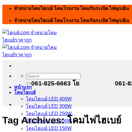
Skip
จำหน่ายโคมไฮเบย์ โคมโรงงาน โคมกันระเบิด ไฟฉุกเฉิน
to
content
จำหน่ายโคมไฮเบย์ โคมโรงงาน โคมกันระเบิด ไฟฉุกเฉิน
Search
for:
061-825-6663 โย
061-8
หน้าแรก
โคมไฮเบย์
โคมไฮเบย์ LED 400W
โคมไฮเบย์ LED 300W
โคมไฮเบย์ LED 250W
Tag Archives:
โคมไฟไฮเบย์
โคมไฮเบย์ LED 200W
โคมไฮเบย์ LED 150W