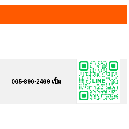
065-896-2469 เปิ้ล