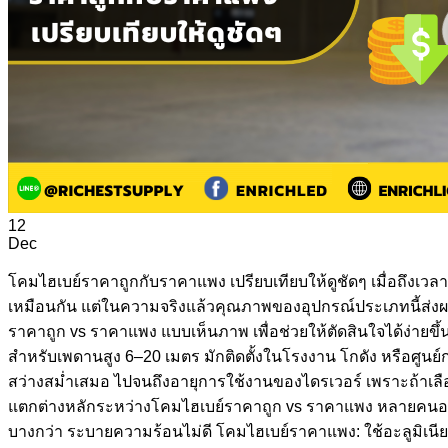
12
Dec
โคมไฮเบย์ราคาถูกกับราคาแพง เปรียบเทียบให้ดูชัดๆ เมื่อถึงเวล
เหมือนกัน แต่ในความจริงแล้วคุณภาพของอุปกรณ์ประเภทนี้ส่ง
ราคาถูก vs ราคาแพง แบบเห็นภาพ เพื่อช่วยให้ตัดสินใจได้ง่าย
สำหรับเพดานสูง 6–20 เมตร มักติดตั้งในโรงงาน โกดัง หรือศูนย์
สว่างสม่ำเสมอ ไปจนถึงอายุการใช้งานของไดรเวอร์ เพราะถ้าเลือก
แตกต่างหลักระหว่างโคมไฮเบย์ราคาถูก vs ราคาแพง หลายคนอาจคิ
บางกว่า ระบายความร้อนไม่ดี โคมไฮเบย์ราคาแพง: ใช้อะลูมิเนีย