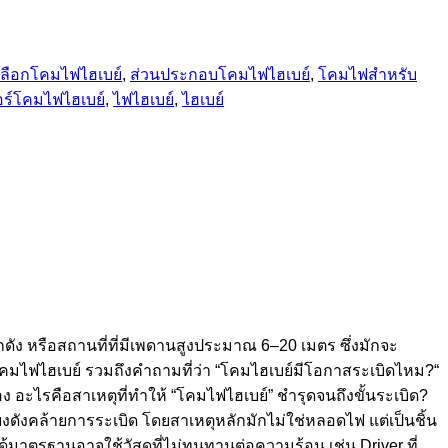
ีเลือกโคมไฟไฮเบย์
,
ส่วนประกอบโคมไฟไฮเบย์
,
โคมไฟสำหรับ
อร์โคมไฟไฮเบย์
,
ไฟไฮเบย์
,
ไฮเบย์
กดัง หรือสถานที่ที่มีเพดานสูงประมาณ 6–20 เมตร ซึ่งมักจะ
คมไฟไฮเบย์ รวมถึงคำถามที่ว่า “โคมไฮเบย์มีโอกาสระเบิดไหม?“
ง อะไรคือสาเหตุที่ทำให้ “โคมไฟไฮเบย์” ชำรุดจนถึงขั้นระเบิด?
งดังคล้ายการระเบิด โดยสาเหตุหลักมักไม่ใช่หลอดไฟ แต่เป็นชิ้น
ด้มาตรฐานอาจใช้วัสดุที่ไม่ทนทานต่อความร้อน เช่น Driver ที่