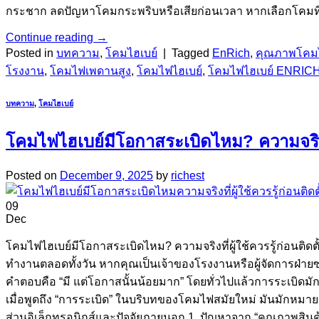
กระชาก ลดปัญหาโคมกระพริบหรือเสียก่อนเวลา หากเลือกโคมที่ใ
Continue reading
→
Posted in
บทความ
,
โคมไฮเบย์
|
Tagged
EnRich
,
คุณภาพโคมไ
โรงงาน
,
โคมไฟเพดานสูง
,
โคมไฟไฮเบย์
,
โคมไฟไฮเบย์ ENRIC
บทความ
,
โคมไฮเบย์
โคมไฟไฮเบย์มีโอกาสระเบิดไหม? ความจริงที่ผ
Posted on
December 9, 2025
by
richest
09
Dec
โคมไฟไฮเบย์มีโอกาสระเบิดไหม? ความจริงที่ผู้ใช้ควรรู้ก่อนติดต
ทำงานตลอดทั้งวัน หากคุณเป็นเจ้าของโรงงานหรือผู้จัดการฝ่า
คำตอบคือ “มี แต่โอกาสนั้นน้อยมาก” โดยทั่วไปแล้วการระเบิดมักจ
เมื่อพูดถึง “การระเบิด” ในบริบทของโคมไฟสมัยใหม่ มันมักหมาย
ส่วนอิเล็กทรอนิกส์และปัจจัยภายนอก 1. ปัญหาจาก “คุณภาพสินค้า”