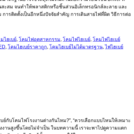
้อนสะสม จนทำให้พลาสติกหรือชิ้นส่วนอิเล็กทรอนิกส์ละลาย และ
ติดตั้งเป็นอีกหนึ่งปัจจัยสำคัญ การเดินสายไฟที่ผิด วิธีการต่อ
มไฮเบย์
,
โคมไฟอุตสาหกรรม
,
โคมไฟไฮเบย์
,
โคมไฟไฮเบย์
LED
,
โคมไฮเบย์ราคาถูก
,
โคมไฮเบย์ไม่ได้มาตรฐาน
,
ไฟไฮเบย์
ไฮเบย์กับโคมไฟโรงงานต่างกันไหม?”, “ควรเลือกแบบไหนให้เหมาะ
ังงานสูงขึ้นโดยไม่จำเป็น ในบทความนี้ เราจะพาไปดูความแตก