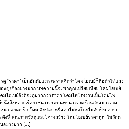
ดู “ราคา” เป็นอันดับแรก เพราะคิดว่าโคมไฮเบย์ก็คือตัวให้แสง
งธุรกิจอย่างมาก บทความนี้จะพาคุณเปรียบเทียบ โคมไฮเบย์
อกโคมไฮเบย์ถึงต้องดูมากกว่าราคา โคมไฟโรงงานเป็นโคมไฟ
ต้องคำนึงถึงหลายเรื่อง เช่น ความทนทาน ความร้อนสะสม ความ
ช่น แสงตกเร็ว โคมเสียบ่อย หรือค่าไฟพุ่งโดยไม่จำเป็น ความ
ังนี้ คุณภาพวัสดุและโครงสร้าง โคมไฮเบย์ราคาถูก: ใช้วัสดุ
านอย่างมาก […]