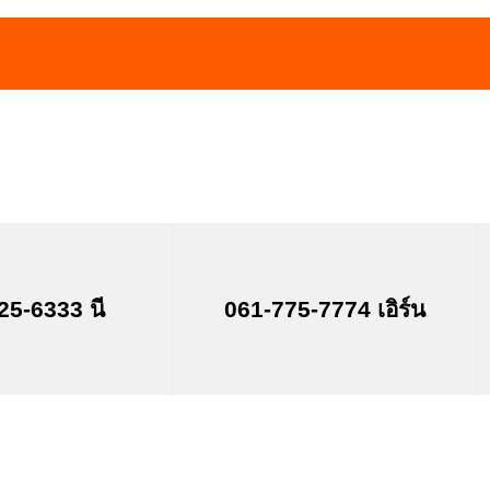
25-6333 นี
061-775-7774 เอิร์น