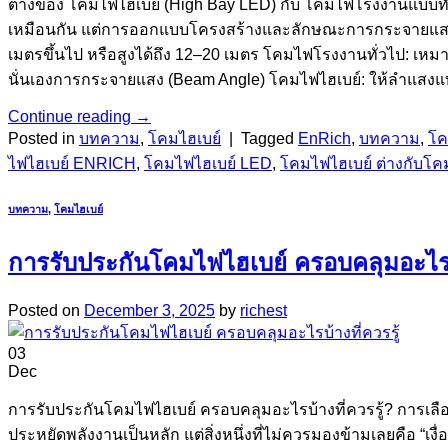
ต่างของ โคมไฟไฮเบย์ (High Bay LED) กับ โคมไฟโรงงานแบบทั่
เหมือนกัน แต่การออกแบบโครงสร้างและลักษณะการกระจายแสงต่
เมตรขึ้นไป หรือสูงได้ถึง 12–20 เมตร โคมไฟโรงงานทั่วไป: เหมา
นั่นเองการกระจายแสง (Beam Angle) โคมไฟไฮเบย์: ให้ลำแสงแบบ
Continue reading
→
Posted in
บทความ
,
โคมไฮเบย์
|
Tagged
EnRich
,
บทความ
,
โค
ไฟไฮเบย์ ENRICH
,
โคมไฟไฮเบย์ LED
,
โคมไฟไฮเบย์ ต่างกับโ
บทความ
,
โคมไฮเบย์
การรับประกันโคมไฟไฮเบย์ ครอบคลุมอะไรบ้
Posted on
December 3, 2025
by
richest
03
Dec
การรับประกันโคมไฟไฮเบย์ ครอบคลุมอะไรบ้างที่ควรรู้? การเ
ประหยัดพลังงานเป็นหลัก แต่สิ่งหนึ่งที่ไม่ควรมองข้ามเลยคือ “เ