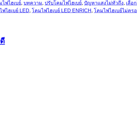
คมไฟไฮเบย์
,
บทความ
,
ปรับโคมไฟไฮเบย์
,
ปัญหาแสงไม่ทั่วถึง
,
เลือ
ไฟไฮเบย์ LED
,
โคมไฟไฮเบย์ LED ENRICH
,
โคมไฟไฮเบย์ไม่ครอบ
ดี