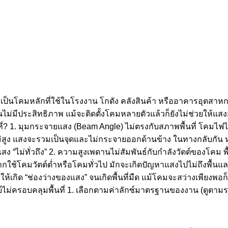
เป็นโคมหลักที่ใช้ในโรงงาน โกดัง คลังสินค้า หรืออาคารอุตสาหกร
นไม่มีประสิทธิภาพ แม้จะติดตั้งโคมหลายตัวแล้วก็ยังไม่ช่วยให้แสง
ี่? 1. มุมกระจายแสง (Beam Angle) ไม่ตรงกับสภาพพื้นที่ โคมไฟไฮ
สูง แสงจะรวมเป็นจุดและไม่กระจายออกด้านข้าง ในทางกลับกัน ห
ว่าแสง “ไม่ทั่วถึง” 2. ความสูงเพดานไม่สัมพันธ์กับกำลังวัตต์ของโคม
ใช้โคมวัตต์ต่ำหรือโคมทั่วไป มักจะเกิดปัญหาแสงไปไม่ถึงพื้นแล
้เกิด “ช่องว่างของแสง” จนเกิดพื้นที่มืด แม้โคมจะสว่างเพียงพอก
ไม่ครอบคลุมพื้นที่ 1. เลือกตามค่าลักซ์มาตรฐานของงาน (ดูตามระด