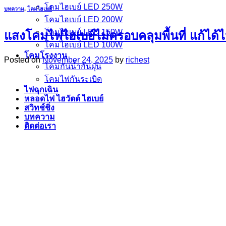
โคมไฮเบย์ LED 250W
บทความ
,
โคมไฮเบย์
โคมไฮเบย์ LED 200W
โคมไฮเบย์ LED 150W
แสงโคมไฟไฮเบย์ไม่ครอบคลุมพื้นที่ แก้ได้
โคมไฮเบย์ LED 100W
โคมโรงงาน
Posted on
November 24, 2025
by
richest
โคมกันน้ำกันฝุ่น
โคมไฟกันระเบิด
ไฟฉุกเฉิน
หลอดไฟ ไฮวัตต์ ไฮเบย์
สวิทช์ชิ่ง
บทความ
ติดต่อเรา