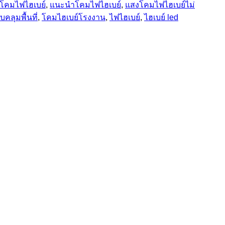
กโคมไฟไฮเบย์
,
แนะนำโคมไฟไฮเบย์
,
แสงโคมไฟไฮเบย์ไม่
คลุมพื้นที่
,
โคมไฮเบย์โรงงาน
,
ไฟไฮเบย์
,
ไฮเบย์ led