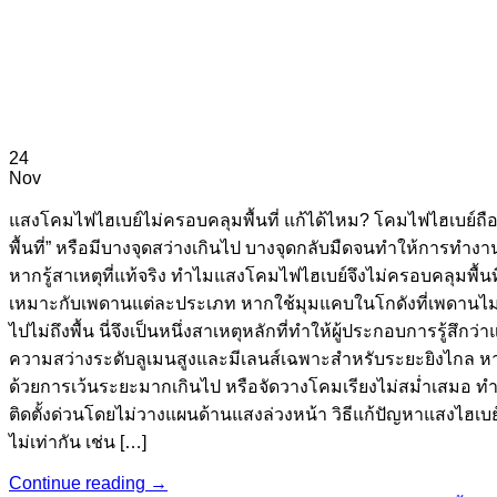
24
Nov
แสงโคมไฟไฮเบย์ไม่ครอบคลุมพื้นที่ แก้ได้ไหม? โคมไฟไฮเบย์ถือ
พื้นที่” หรือมีบางจุดสว่างเกินไป บางจุดกลับมืดจนทำให้การทำงา
หากรู้สาเหตุที่แท้จริง ทำไมแสงโคมไฟไฮเบย์จึงไม่ครอบคลุมพื้นท
เหมาะกับเพดานแต่ละประเภท หากใช้มุมแคบในโกดังที่เพดานไม่
ไปไม่ถึงพื้น นี่จึงเป็นหนึ่งสาเหตุหลักที่ทำให้ผู้ประกอบการรู้สึก
ความสว่างระดับลูเมนสูงและมีเลนส์เฉพาะสำหรับระยะยิงไกล หาก
ด้วยการเว้นระยะมากเกินไป หรือจัดวางโคมเรียงไม่สม่ำเสมอ ทำให
ติดตั้งด่วนโดยไม่วางแผนด้านแสงล่วงหน้า วิธีแก้ปัญหาแสงไฮเบย์
ไม่เท่ากัน เช่น […]
Continue reading
→