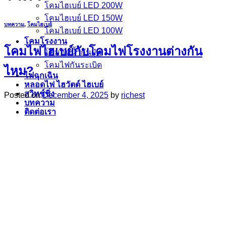
โคมไฮเบย์ LED 200W
โคมไฮเบย์ LED 150W
บทความ
,
โคมไฮเบย์
โคมไฮเบย์ LED 100W
โคมโรงงาน
โคมไฟไฮเบย์กับโคมไฟโรงงานต่างกัน
โคมกันน้ำกันฝุ่น
โคมไฟกันระเบิด
ไหม?
ไฟฉุกเฉิน
หลอดไฟ ไฮวัตต์ ไฮเบย์
สวิทช์ชิ่ง
Posted on
December 4, 2025
by
richest
บทความ
ติดต่อเรา