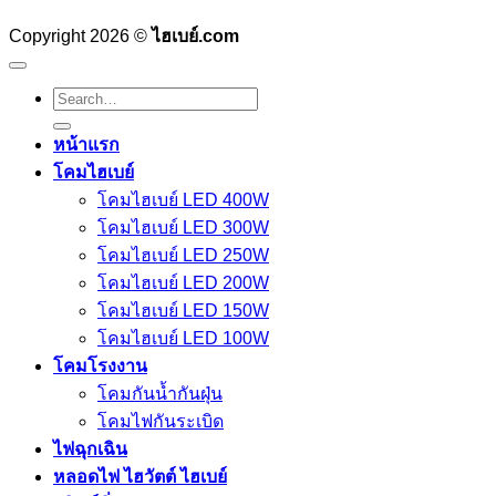
Copyright 2026 ©
ไฮเบย์.com
Search
for:
หน้าแรก
โคมไฮเบย์
โคมไฮเบย์ LED 400W
โคมไฮเบย์ LED 300W
โคมไฮเบย์ LED 250W
โคมไฮเบย์ LED 200W
โคมไฮเบย์ LED 150W
โคมไฮเบย์ LED 100W
โคมโรงงาน
โคมกันน้ำกันฝุ่น
โคมไฟกันระเบิด
ไฟฉุกเฉิน
หลอดไฟ ไฮวัตต์ ไฮเบย์