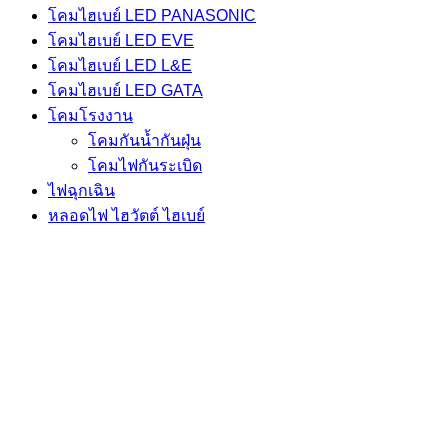
โคมไฮเบย์ LED PANASONIC
โคมไฮเบย์ LED EVE
โคมไฮเบย์ LED L&E
โคมไฮเบย์ LED GATA
โคมโรงงาน
โคมกันน้ำกันฝุ่น
โคมไฟกันระเบิด
ไฟฉุกเฉิน
หลอดไฟ ไฮวัตต์ ไฮเบย์