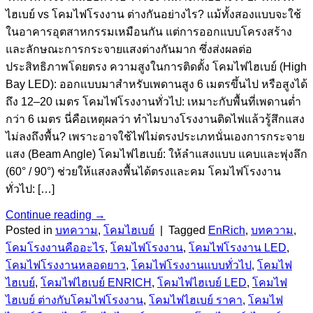
ไฮเบย์ vs โคมไฟโรงงาน ต่างกันอย่างไร? แม้ทั้งสองแบบจะใช้
ในอาคารอุตสาหกรรมเหมือนกัน แต่การออกแบบโครงสร้าง
และลักษณะการกระจายแสงต่างกันมาก ซึ่งส่งผลต่อ
ประสิทธิภาพโดยตรง ความสูงในการติดตั้ง โคมไฟไฮเบย์ (High
Bay LED): ออกแบบมาสำหรับเพดานสูง 6 เมตรขึ้นไป หรือสูงได้
ถึง 12–20 เมตร โคมไฟโรงงานทั่วไป: เหมาะกับพื้นที่เพดานต่ำ
กว่า 6 เมตร นี่คือเหตุผลว่า ทำไมบางโรงงานติดไฟแล้วรู้สึกแสง
ไม่ลงถึงพื้น? เพราะอาจใช้ไฟไม่ตรงประเภทนั่นเองการกระจาย
แสง (Beam Angle) โคมไฟไฮเบย์: ให้ลำแสงแบบ แคบและพุ่งลึก
(60° / 90°) ช่วยให้แสงลงพื้นได้ตรงและคม โคมไฟโรงงาน
ทั่วไป: […]
Continue reading
→
Posted in
บทความ
,
โคมไฮเบย์
|
Tagged
EnRich
,
บทความ
,
โคมโรงงานคืออะไร
,
โคมไฟโรงงาน
,
โคมไฟโรงงาน LED
,
โคมไฟโรงงานหลอดยาว
,
โคมไฟโรงงานแบบทั่วไป
,
โคมไฟ
ไฮเบย์
,
โคมไฟไฮเบย์ ENRICH
,
โคมไฟไฮเบย์ LED
,
โคมไฟ
ไฮเบย์ ต่างกับโคมไฟโรงงาน
,
โคมไฟไฮเบย์ ราคา
,
โคมไฟ