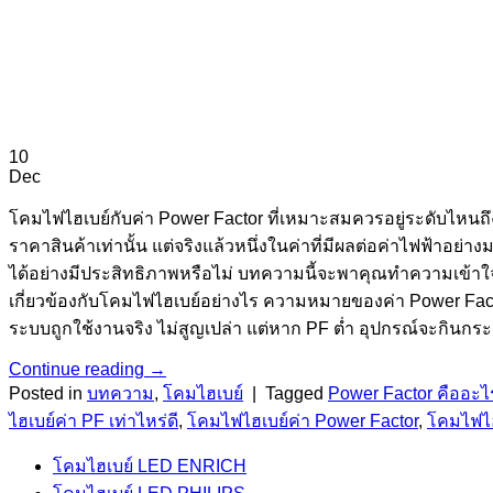
10
Dec
โคมไฟไฮเบย์กับค่า Power Factor ที่เหมาะสมควรอยู่ระดับไหนถึ
ราคาสินค้าเท่านั้น แต่จริงแล้วหนึ่งในค่าที่มีผลต่อค่าไฟฟ้าอย
ได้อย่างมีประสิทธิภาพหรือไม่ บทความนี้จะพาคุณทำความเข้าใ
เกี่ยวข้องกับโคมไฟไฮเบย์อย่างไร ความหมายของค่า Power Facto
ระบบถูกใช้งานจริง ไม่สูญเปล่า แต่หาก PF ต่ำ อุปกรณ์จะกินกร
Continue reading
→
Posted in
บทความ
,
โคมไฮเบย์
|
Tagged
Power Factor คืออะไ
ไฮเบย์ค่า PF เท่าไหร่ดี
,
โคมไฟไฮเบย์ค่า Power Factor
,
โคมไฟไ
โคมไฮเบย์ LED ENRICH