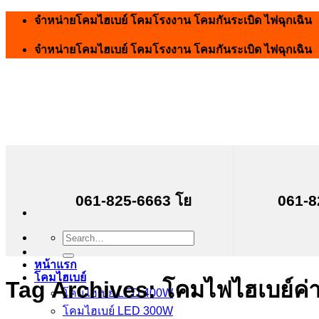
Skip
จำหน่ายโคมไฮเบย์ โคมโรงงาน โคมกันระเบิด ไฟฉุกเฉิน
to
content
จำหน่ายโคมไฮเบย์ โคมโรงงาน โคมกันระเบิด ไฟฉุกเฉิน
061-825-6663 โย
061-8
Search
for:
หน้าแรก
โคมไฮเบย์
Tag Archives:
โคมไฟไฮเบย์ค่
โคมไฮเบย์ LED 400W
โคมไฮเบย์ LED 300W