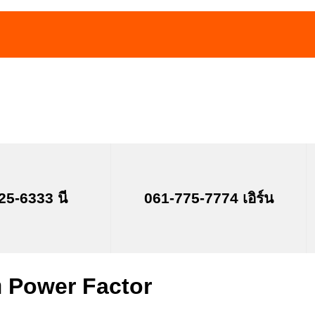
25-6333 นี
061-775-7774 เอิร์น
า Power Factor