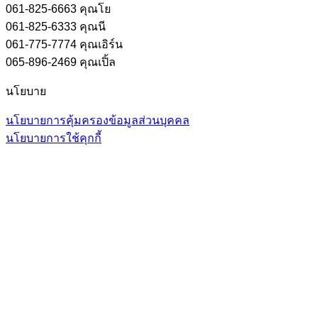
061-825-6663 คุณโย
061-825-6333 คุณนี
061-775-7774 คุณเอิร์น
065-896-2469 คุณเปิ้ล
นโยบาย
นโยบายการคุ้มครองข้อมูลส่วนบุคคล
นโยบายการใช้คุกกี้