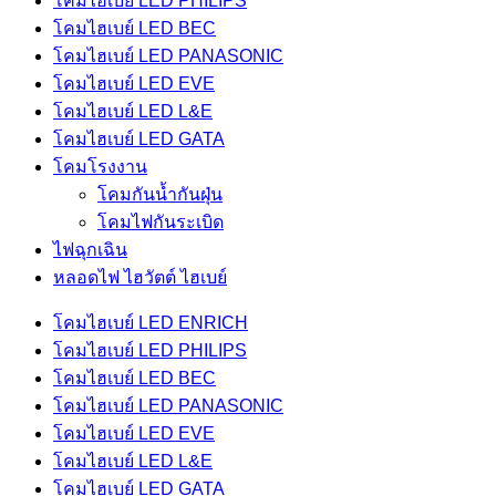
โคมไฮเบย์ LED PHILIPS
โคมไฮเบย์ LED BEC
โคมไฮเบย์ LED PANASONIC
โคมไฮเบย์ LED EVE
โคมไฮเบย์ LED L&E
โคมไฮเบย์ LED GATA
โคมโรงงาน
โคมกันน้ำกันฝุ่น
โคมไฟกันระเบิด
ไฟฉุกเฉิน
หลอดไฟ ไฮวัตต์ ไฮเบย์
โคมไฮเบย์ LED ENRICH
โคมไฮเบย์ LED PHILIPS
โคมไฮเบย์ LED BEC
โคมไฮเบย์ LED PANASONIC
โคมไฮเบย์ LED EVE
โคมไฮเบย์ LED L&E
โคมไฮเบย์ LED GATA