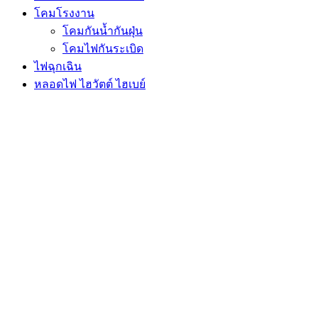
โคมโรงงาน
โคมกันน้ำกันฝุ่น
โคมไฟกันระเบิด
ไฟฉุกเฉิน
หลอดไฟ ไฮวัตต์ ไฮเบย์