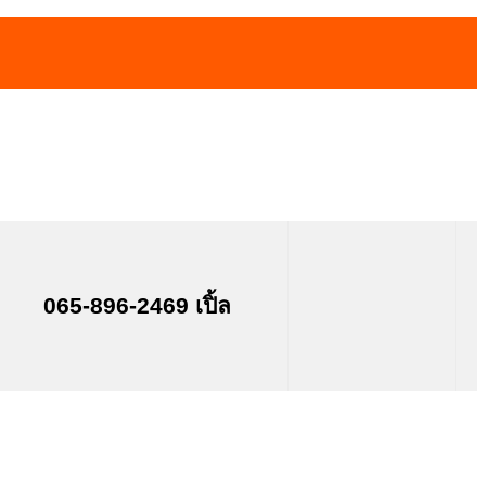
065-896-2469 เปิ้ล