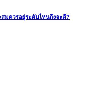
ะสมควรอยู่ระดับไหนถึงจะดี?