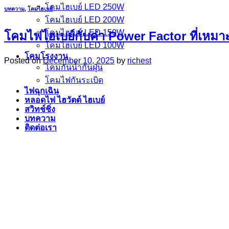
โคมไฮเบย์ LED 250W
บทความ
,
โคมไฮเบย์
โคมไฮเบย์ LED 200W
โคมไฮเบย์ LED 150W
โคมไฟไฮเบย์กับค่า Power Factor ที่เหมา
โคมไฮเบย์ LED 100W
โคมโรงงาน
Posted on
December 10, 2025
by
richest
โคมกันน้ำกันฝุ่น
โคมไฟกันระเบิด
ไฟฉุกเฉิน
หลอดไฟ ไฮวัตต์ ไฮเบย์
สวิทช์ชิ่ง
บทความ
ติดต่อเรา