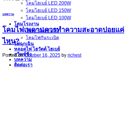
โคมไฮเบย์ LED 200W
โคมไฮเบย์ LED 150W
บทความ
โคมไฮเบย์ LED 100W
โคมโรงงาน
โคมไฟเพดานควรทำความสะอาดบ่อยแค่
โคมกันน้ำกันฝุ่น
โคมไฟกันระเบิด
ไหน?
ไฟฉุกเฉิน
หลอดไฟ ไฮวัตต์ ไฮเบย์
สวิทช์ชิ่ง
Posted on
October 16, 2025
by
richest
บทความ
ติดต่อเรา