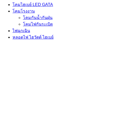
โคมไฮเบย์ LED GATA
โคมโรงงาน
โคมกันน้ำกันฝุ่น
โคมไฟกันระเบิด
ไฟฉุกเฉิน
หลอดไฟ ไฮวัตต์ ไฮเบย์