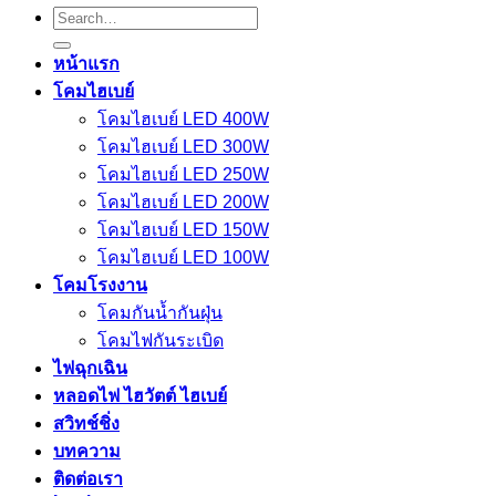
Search
for:
หน้าแรก
โคมไฮเบย์
โคมไฮเบย์ LED 400W
โคมไฮเบย์ LED 300W
โคมไฮเบย์ LED 250W
โคมไฮเบย์ LED 200W
โคมไฮเบย์ LED 150W
โคมไฮเบย์ LED 100W
โคมโรงงาน
โคมกันน้ำกันฝุ่น
โคมไฟกันระเบิด
ไฟฉุกเฉิน
หลอดไฟ ไฮวัตต์ ไฮเบย์
สวิทช์ชิ่ง
บทความ
ติดต่อเรา