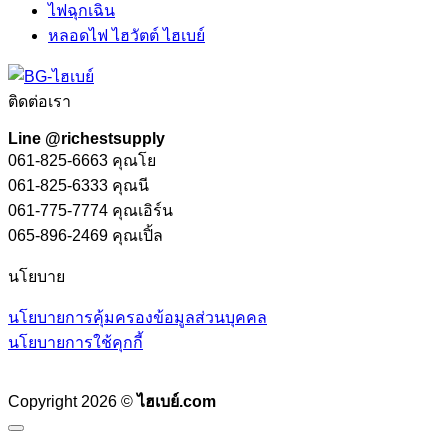
ไฟฉุกเฉิน
หลอดไฟ ไฮวัตต์ ไฮเบย์
ติดต่อเรา
Line @richestsupply
061-825-6663 คุณโย
061-825-6333 คุณนี
061-775-7774 คุณเอิร์น
065-896-2469 คุณเปิ้ล
นโยบาย
นโยบายการคุ้มครองข้อมูลส่วนบุคคล
นโยบายการใช้คุกกี้
Copyright 2026 ©
ไฮเบย์.com