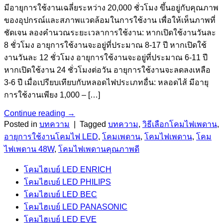
มีอายุการใช้งานเฉลี่ยระหว่าง 20,000 ชั่วโมง ขึ้นอยู่กับคุณภาพ
ของอุปกรณ์และสภาพแวดล้อมในการใช้งาน เพื่อให้เห็นภาพที่
ชัดเจน ลองคำนวณระยะเวลาการใช้งาน: หากเปิดใช้งานวันละ
8 ชั่วโมง อายุการใช้งานจะอยู่ที่ประมาณ 8-17 ปี หากเปิดใช้
งานวันละ 12 ชั่วโมง อายุการใช้งานจะอยู่ที่ประมาณ 6-11 ปี
หากเปิดใช้งาน 24 ชั่วโมงต่อวัน อายุการใช้งานจะลดลงเหลือ
3-6 ปี เมื่อเปรียบเทียบกับหลอดไฟประเภทอื่น: หลอดไส้ มีอายุ
การใช้งานเพียง 1,000 – […]
Continue reading
→
Posted in
บทความ
|
Tagged
บทความ
,
วิธีเลือกโคมไฟเพดาน
,
อายุการใช้งานโคมไฟ LED
,
โคมเพดาน
,
โคมไฟเพดาน
,
โคม
ไฟเพดาน 48W
,
โคมไฟเพดานคุณภาพดี
โคมไฮเบย์ LED ENRICH
โคมไฮเบย์ LED PHILIPS
โคมไฮเบย์ LED BEC
โคมไฮเบย์ LED PANASONIC
โคมไฮเบย์ LED EVE