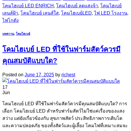
โคมไฮเบย์ LED ENRICH
,
โคมไฮเบย์ ลดแสงจ้า
,
โคมไฮเบย์
เลนส์ฝ้า
,
โคมไฮเบย์ เลนส์ใส
,
โคมไฮเบย์LED
,
ไฟ LED โรงงาน
,
ไฟโกดัง
บทความ
,
โคมไฮเบย์
โคมไฮเบย์ LED ที่ใช้ในฟาร์มสัตว์ควรมี
คุณสมบัติแบบใด?
Posted on
June 17, 2025
by
richest
17
Jun
โคมไฮเบย์ LED ที่ใช้ในฟาร์มสัตว์ควรมีคุณสมบัติแบบใด? การ
เลือก โคมไฮเบย์ LED สำหรับฟาร์มสัตว์ไม่ใช่แค่เรื่องของแสง
สว่าง แต่ยังเกี่ยวข้องกับ สุขภาพสัตว์ ประสิทธิภาพการเติบโต
และความปลอดภัย ของทั้งสัตว์และผู้เลี้ยง โคมไฟที่เหมาะสมจะ