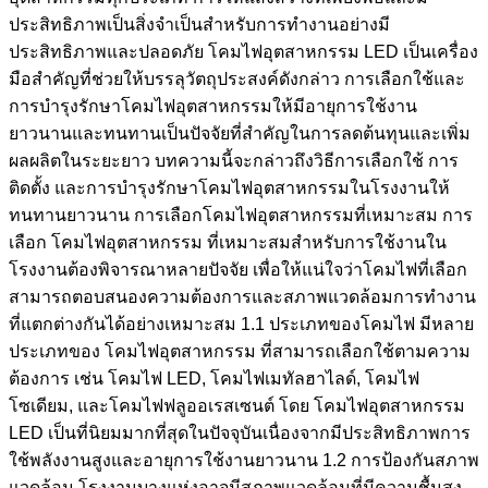
ประสิทธิภาพเป็นสิ่งจำเป็นสำหรับการทำงานอย่างมี
ประสิทธิภาพและปลอดภัย โคมไฟอุตสาหกรรม LED เป็นเครื่อง
มือสำคัญที่ช่วยให้บรรลุวัตถุประสงค์ดังกล่าว การเลือกใช้และ
การบำรุงรักษาโคมไฟอุตสาหกรรมให้มีอายุการใช้งาน
ยาวนานและทนทานเป็นปัจจัยที่สำคัญในการลดต้นทุนและเพิ่ม
ผลผลิตในระยะยาว บทความนี้จะกล่าวถึงวิธีการเลือกใช้ การ
ติดตั้ง และการบำรุงรักษาโคมไฟอุตสาหกรรมในโรงงานให้
ทนทานยาวนาน การเลือกโคมไฟอุตสาหกรรมที่เหมาะสม การ
เลือก โคมไฟอุตสาหกรรม ที่เหมาะสมสำหรับการใช้งานใน
โรงงานต้องพิจารณาหลายปัจจัย เพื่อให้แน่ใจว่าโคมไฟที่เลือก
สามารถตอบสนองความต้องการและสภาพแวดล้อมการทำงาน
ที่แตกต่างกันได้อย่างเหมาะสม 1.1 ประเภทของโคมไฟ มีหลาย
ประเภทของ โคมไฟอุตสาหกรรม ที่สามารถเลือกใช้ตามความ
ต้องการ เช่น โคมไฟ LED, โคมไฟเมทัลฮาไลด์, โคมไฟ
โซเดียม, และโคมไฟฟลูออเรสเซนต์ โดย โคมไฟอุตสาหกรรม
LED เป็นที่นิยมมากที่สุดในปัจจุบันเนื่องจากมีประสิทธิภาพการ
ใช้พลังงานสูงและอายุการใช้งานยาวนาน 1.2 การป้องกันสภาพ
แวดล้อม โรงงานบางแห่งอาจมีสภาพแวดล้อมที่มีความชื้นสูง