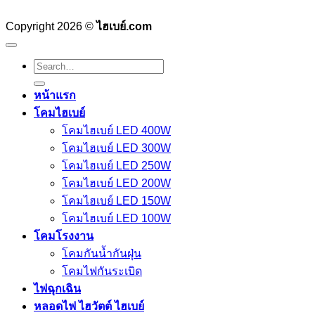
Copyright 2026 ©
ไฮเบย์.com
Search
for:
หน้าแรก
โคมไฮเบย์
โคมไฮเบย์ LED 400W
โคมไฮเบย์ LED 300W
โคมไฮเบย์ LED 250W
โคมไฮเบย์ LED 200W
โคมไฮเบย์ LED 150W
โคมไฮเบย์ LED 100W
โคมโรงงาน
โคมกันน้ำกันฝุ่น
โคมไฟกันระเบิด
ไฟฉุกเฉิน
หลอดไฟ ไฮวัตต์ ไฮเบย์