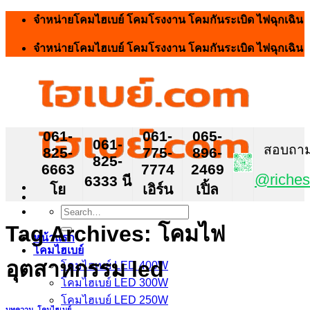
Skip
จำหน่ายโคมไฮเบย์ โคมโรงงาน โคมกันระเบิด ไฟฉุกเฉิน
to
content
จำหน่ายโคมไฮเบย์ โคมโรงงาน โคมกันระเบิด ไฟฉุกเฉิน
061-
061-
065-
061-
สอบถาม ส
825-
775-
896-
825-
6663
7774
2469
@riches
6333 นี
โย
เอิร์น
เปิ้ล
Search
for:
Tag Archives:
โคมไฟ
หน้าแรก
โคมไฮเบย์
อุตสาหกรรม led
โคมไฮเบย์ LED 400W
โคมไฮเบย์ LED 300W
โคมไฮเบย์ LED 250W
บทความ
,
โคมไฮเบย์