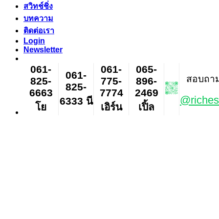
สวิทช์ชิ่ง
บทความ
ติดต่อเรา
Login
Newsletter
061-
061-
065-
061-
สอบถาม ส
825-
775-
896-
825-
6663
7774
2469
@riches
6333 นี
โย
เอิร์น
เปิ้ล