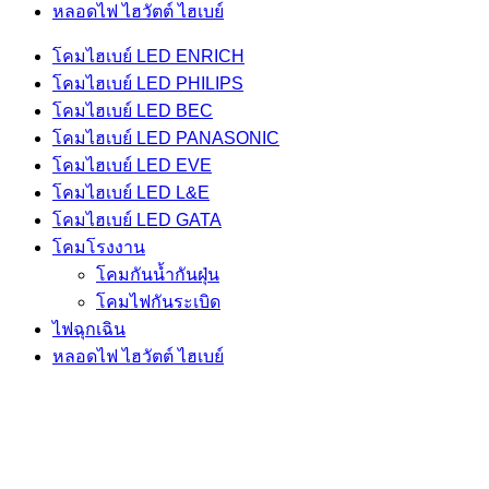
หลอดไฟ ไฮวัตต์ ไฮเบย์
โคมไฮเบย์ LED ENRICH
โคมไฮเบย์ LED PHILIPS
โคมไฮเบย์ LED BEC
โคมไฮเบย์ LED PANASONIC
โคมไฮเบย์ LED EVE
โคมไฮเบย์ LED L&E
โคมไฮเบย์ LED GATA
โคมโรงงาน
โคมกันน้ำกันฝุ่น
โคมไฟกันระเบิด
ไฟฉุกเฉิน
หลอดไฟ ไฮวัตต์ ไฮเบย์