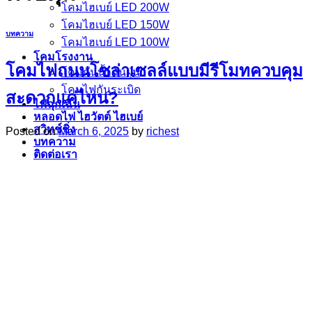
โคมไฮเบย์ LED 200W
โคมไฮเบย์ LED 150W
บทความ
โคมไฮเบย์ LED 100W
โคมโรงงาน
โคมไฟถนนโซล่าเซลล์แบบมีรีโมทควบคุม
โคมกันน้ำกันฝุ่น
โคมไฟกันระเบิด
สะดวกแค่ไหน?
ไฟฉุกเฉิน
หลอดไฟ ไฮวัตต์ ไฮเบย์
สวิทช์ชิ่ง
Posted on
March 6, 2025
by
richest
บทความ
ติดต่อเรา