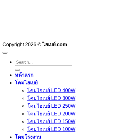
Copyright 2026 ©
ไฮเบย์.com
Search
for:
หน้าแรก
โคมไฮเบย์
โคมไฮเบย์ LED 400W
โคมไฮเบย์ LED 300W
โคมไฮเบย์ LED 250W
โคมไฮเบย์ LED 200W
โคมไฮเบย์ LED 150W
โคมไฮเบย์ LED 100W
โคมโรงงาน