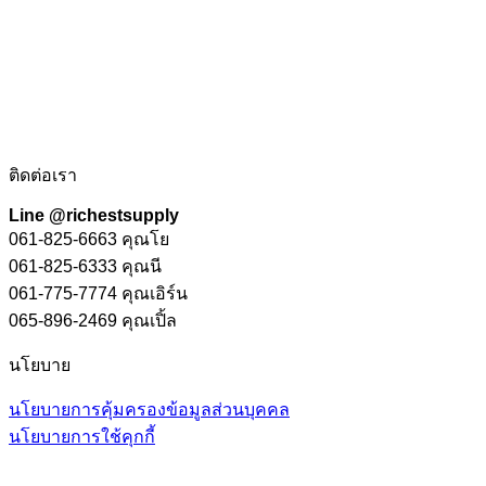
ติดต่อเรา
Line @richestsupply
061-825-6663 คุณโย
061-825-6333 คุณนี
061-775-7774 คุณเอิร์น
065-896-2469 คุณเปิ้ล
นโยบาย
นโยบายการคุ้มครองข้อมูลส่วนบุคคล
นโยบายการใช้คุกกี้