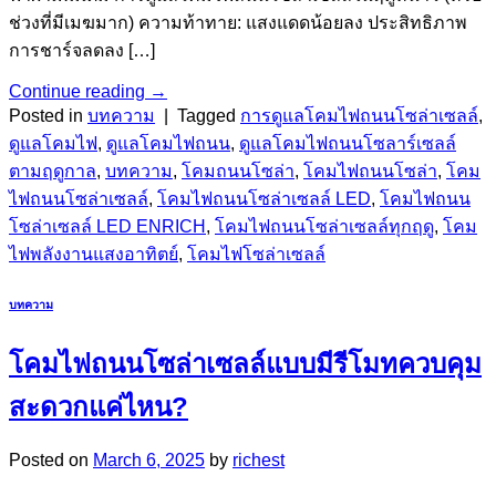
ช่วงที่มีเมฆมาก) ความท้าทาย: แสงแดดน้อยลง ประสิทธิภาพ
การชาร์จลดลง […]
Continue reading
→
Posted in
บทความ
|
Tagged
การดูแลโคมไฟถนนโซล่าเซลล์
,
ดูแลโคมไฟ
,
ดูแลโคมไฟถนน
,
ดูแลโคมไฟถนนโซลาร์เซลล์
ตามฤดูกาล
,
บทความ
,
โคมถนนโซล่า
,
โคมไฟถนนโซล่า
,
โคม
ไฟถนนโซล่าเซลล์
,
โคมไฟถนนโซล่าเซลล์ LED
,
โคมไฟถนน
โซล่าเซลล์ LED ENRICH
,
โคมไฟถนนโซล่าเซลล์ทุกฤดู
,
โคม
ไฟพลังงานแสงอาทิตย์
,
โคมไฟโซล่าเซลล์
บทความ
โคมไฟถนนโซล่าเซลล์แบบมีรีโมทควบคุม
สะดวกแค่ไหน?
Posted on
March 6, 2025
by
richest