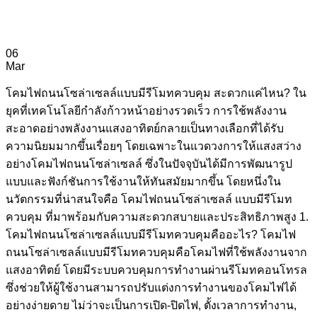
06
Mar
โคมไฟถนนโซล่าเซลล์แบบมีรีโมทควบคุม สะดวกแค่ไหน? ใน
ยุคที่เทคโนโลยีกำลังก้าวหน้าอย่างรวดเร็ว การใช้พลังงาน
สะอาดอย่างพลังงานแสงอาทิตย์กลายเป็นทางเลือกที่ได้รับ
ความนิยมมากขึ้นเรื่อยๆ โดยเฉพาะในแวดวงการให้แสงสว่าง
อย่างโคมไฟถนนโซล่าเซลล์ ซึ่งในปัจจุบันได้มีการพัฒนารูป
แบบและฟังก์ชันการใช้งานให้ทันสมัยมากขึ้น โดยหนึ่งใน
นวัตกรรมที่น่าสนใจคือ โคมไฟถนนโซล่าเซลล์ แบบมีรีโมท
ควบคุม ที่มาพร้อมกับความสะดวกสบายและประสิทธิภาพสูง 1.
โคมไฟถนนโซล่าเซลล์แบบมีรีโมทควบคุมคืออะไร? โคมไฟ
ถนนโซล่าเซลล์แบบมีรีโมทควบคุมคือโคมไฟที่ใช้พลังงานจาก
แสงอาทิตย์ โดยมีระบบควบคุมการทำงานผ่านรีโมทคอนโทรล
ซึ่งช่วยให้ผู้ใช้งานสามารถปรับแต่งการทำงานของโคมไฟได้
อย่างง่ายดาย ไม่ว่าจะเป็นการเปิด-ปิดไฟ, ตั้งเวลาการทำงาน,