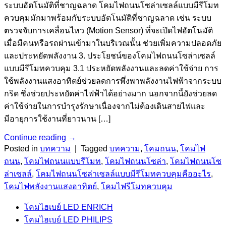
ระบบอัตโนมัติที่ชาญฉลาด โคมไฟถนนโซล่าเซลล์แบบมีรีโมท
ควบคุมมักมาพร้อมกับระบบอัตโนมัติที่ชาญฉลาด เช่น ระบบ
ตรวจจับการเคลื่อนไหว (Motion Sensor) ที่จะเปิดไฟอัตโนมัติ
เมื่อมีคนหรือรถผ่านเข้ามาในบริเวณนั้น ช่วยเพิ่มความปลอดภัย
และประหยัดพลังงาน 3. ประโยชน์ของโคมไฟถนนโซล่าเซลล์
แบบมีรีโมทควบคุม 3.1 ประหยัดพลังงานและลดค่าใช้จ่าย การ
ใช้พลังงานแสงอาทิตย์ช่วยลดการพึ่งพาพลังงานไฟฟ้าจากระบบ
กริด ซึ่งช่วยประหยัดค่าไฟฟ้าได้อย่างมาก นอกจากนี้ยังช่วยลด
ค่าใช้จ่ายในการบำรุงรักษาเนื่องจากไม่ต้องเดินสายไฟและ
มีอายุการใช้งานที่ยาวนาน […]
Continue reading
→
Posted in
บทความ
|
Tagged
บทความ
,
โคมถนน
,
โคมไฟ
ถนน
,
โคมไฟถนนแบบรีโมท
,
โคมไฟถนนโซล่า
,
โคมไฟถนนโซ
ล่าเซลล์
,
โคมไฟถนนโซล่าเซลล์แบบมีรีโมทควบคุมคืออะไร
,
โคมไฟพลังงานแสงอาทิตย์
,
โคมไฟรีโมทควบคุม
โคมไฮเบย์ LED ENRICH
โคมไฮเบย์ LED PHILIPS