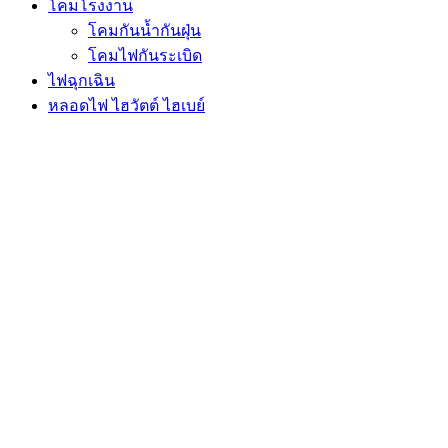
โคมโรงงาน
โคมกันน้ำกันฝุ่น
โคมไฟกันระเบิด
ไฟฉุกเฉิน
หลอดไฟ ไฮวัตต์ ไฮเบย์