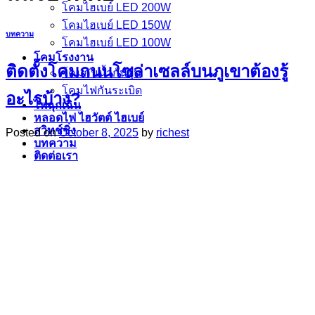
โคมไฮเบย์ LED 200W
โคมไฮเบย์ LED 150W
บทความ
โคมไฮเบย์ LED 100W
โคมโรงงาน
ติดตั้งโคมถนนโซล่าเซลล์บนภูเขาต้องรู้
โคมกันน้ำกันฝุ่น
โคมไฟกันระเบิด
อะไรบ้าง?
ไฟฉุกเฉิน
หลอดไฟ ไฮวัตต์ ไฮเบย์
สวิทช์ชิ่ง
Posted on
October 8, 2025
by
richest
บทความ
ติดต่อเรา