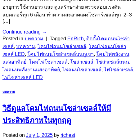
อายุการใช้งานยาว และ ดูแลรักษาง่าย ตรวจสอบแรงดัน
แบตเตอรี่ทุก 6 เดือน ทำความสะอาดแผงโซลาร์เซลล์ทุก 2–3
[…]
Continue reading
→
Posted in
บทความ
|
Tagged
EnRich
,
ติดตั้งโคมถนนโซล่า
เซลล์
,
บทความ
,
โคมไฟถนนโซล่าเซลล์
,
โคมไฟถนนโซล่า
เซลล์ LED
,
โคมไฟถนนโซล่าเซลล์บนภูเขา
,
โคมไฟพลังงาน
แสงอาทิตย์
,
โคมไฟโซล่าเซลล์
,
โซล่าเซลล์
,
โซล่าเซลล์ถนน
,
ไฟถนนพลังงานแสงอาทิตย์
,
ไฟถนนโซล่าเซลล์
,
ไฟโซล่าเซลล์
,
ไฟโซล่าเซลล์ LED
บทความ
วิธีดูแลโคมไฟถนนโซล่าเซลล์ให้มี
ประสิทธิภาพในทุกฤดู
Posted on
July 1, 2025
by
richest