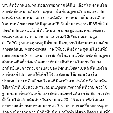
ประสิทธิภาพและทนต่อสภาพอากาศได้ดี 1. เลือกโคมถนนโซ
ล่าเซลล์ที่เหมาะกับสภาพภูเขา พื้นที่บนภูเขามักมีลมแรง ฝน
ตกหนัก หมอกหนา และบางแห่งมีอากาศหนาวเย็น ควรเลือก
โคมถนนโซล่าเซลล์ที่มีคุณสมบัติ กันน้ำมาตรฐาน IP65 ขึ้นไป
ป้องกันฝุ่นและฝนได้ดี ตัวโคมทำจากอะลูมิเนียมหล่อแข็งแรง
ทนแรงลมและสภาพอากาศ แบตเตอรี่ลิเธียมคุณภาพสูง
(LiFePO₄) ทนต่ออุณหภูมิต่ำและมีอายุการใช้งานนาน แผงโซ
ล่าเซลล์แบบ Mono-crystalline ให้ประสิทธิภาพสูงแม้ในวันที่มี
แสงแดดน้อย 2. ตำแหน่งการติดตั้งโคมถนนโซล่าเซลล์บนภูเขา
ตำแหน่งติดตั้งส่งผลโดยตรงต่อประสิทธิภาพในการรับแสง
อาทิตย์และการกระจายแสงของไฟถนนโซล่าเซลล์ หันแผงโซ
ลาร์เซลล์ไปทางทิศใต้เพื่อให้รับแสงแดดได้ตลอดวัน (ใน
ประเทศไทย) หลีกเลี่ยงบริเวณที่มีเงาบังจากต้นไม้หรือก้อนหิน
ใช้เสาไฟที่แข็งแรงเพราะลมบนภูเขาแรงกว่าพื้นที่ราบ ควรใช้
ฐานคอนกรีตเสริมเหล็กและยึดด้วยน็อตกันสั่น เคล็ดลับ: ควรติด
ตั้งโคมไฟแต่ละต้นห่างกันประมาณ 20–25 เมตร เพื่อให้แสง
กระจายสม่ำเสมอตามแนวถนน 3. ระบบแบตเตอรี่และการดูแล
รักษา เนื่องจากการเข้าถึงพื้นที่ภูเขามักทำได้ยาก จึงควรเน้นที่มี