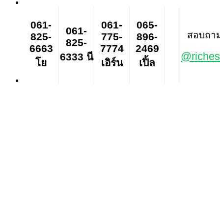
061-
061-
065-
061-
สอบถาม ส
825-
775-
896-
825-
6663
7774
2469
@riches
6333 นี
โย
เอิร์น
เปิ้ล