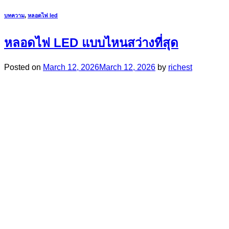
บทความ
,
หลอดไฟ led
หลอดไฟ LED แบบไหนสว่างที่สุด
Posted on
March 12, 2026
March 12, 2026
by
richest