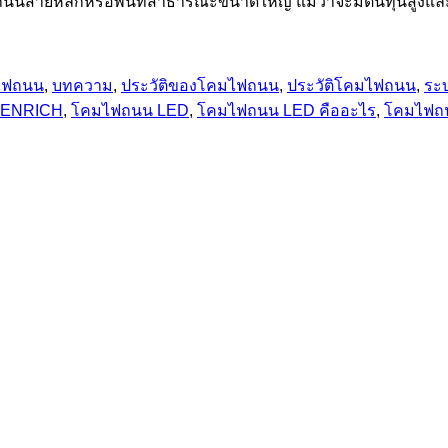
ถนนสายหลักหรือพื้นที่สาธารณะขนาดใหญ่ แม้ว่าจะมีต้นทุนสูงแ
ไฟถนน
,
บทความ
,
ประวัติของโคมไฟถนน
,
ประวัติโคมไฟถนน
,
ระ
 ENRICH
,
โคมไฟถนน LED
,
โคมไฟถนน LED คืออะไร
,
โคมไฟถน