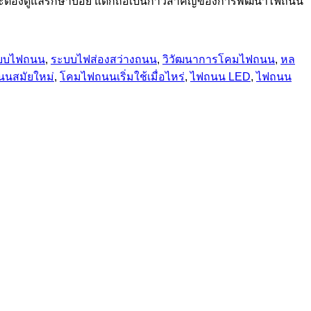
ละต้องดูแลรักษาบ่อย แต่ก็ถือเป็นก้าวสำคัญของการพัฒนาไฟถนน
บบไฟถนน
,
ระบบไฟส่องสว่างถนน
,
วิวัฒนาการโคมไฟถนน
,
หล
นสมัยใหม่
,
โคมไฟถนนเริ่มใช้เมื่อไหร่
,
ไฟถนน LED
,
ไฟถนน