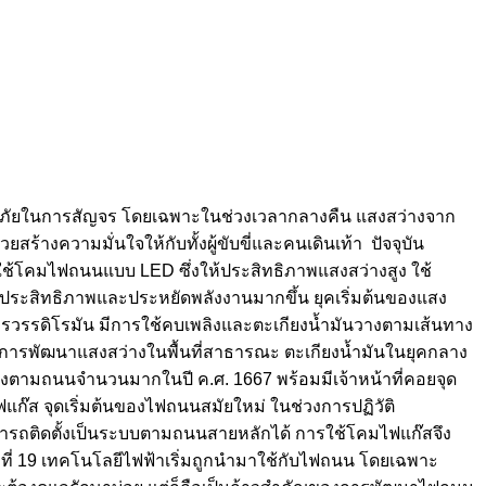
ดภัยในการสัญจร โดยเฉพาะในช่วงเวลากลางคืน แสงสว่างจาก
้างความมั่นใจให้กับทั้งผู้ขับขี่และคนเดินเท้า ปัจจุบัน
รใช้โคมไฟถนนแบบ LED ซึ่งให้ประสิทธิภาพแสงสว่างสูง ใช้
ประสิทธิภาพและประหยัดพลังงานมากขึ้น ยุคเริ่มต้นของแสง
วรรดิโรมัน มีการใช้คบเพลิงและตะเกียงน้ำมันวางตามเส้นทาง
องการพัฒนาแสงสว่างในพื้นที่สาธารณะ ตะเกียงน้ำมันในยุคกลาง
เกียงตามถนนจำนวนมากในปี ค.ศ. 1667 พร้อมมีเจ้าหน้าที่คอยจุด
ส จุดเริ่มต้นของไฟถนนสมัยใหม่ ในช่วงการปฏิวัติ
ารถติดตั้งเป็นระบบตามถนนสายหลักได้ การใช้โคมไฟแก๊สจึง
 19 เทคโนโลยีไฟฟ้าเริ่มถูกนำมาใช้กับไฟถนน โดยเฉพาะ