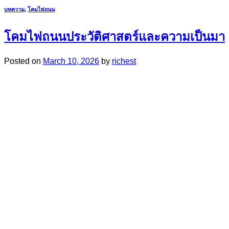
บทความ
,
โคมไฟถนน
โคมไฟถนนประวัติศาสตร์และความเป็นมา
Posted on
March 10, 2026
by
richest