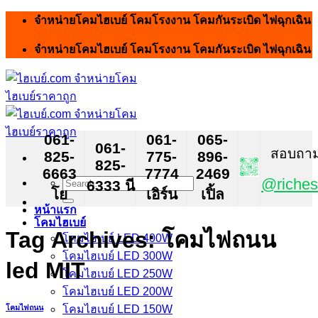
Skip
จำหน่ายโคมไฮเบย์ โคมโรงงาน โคมกันระเบิด ไฟฉุกเฉิน
to
content
จำหน่ายโคมไฮเบย์ โคมโรงงาน โคมกันระเบิด ไฟฉุกเฉิน
061-
061-
065-
061-
สอบถาม ส
825-
775-
896-
825-
6663
7774
2469
Search
@riches
6333 นี
โย
เอิร์น
เปิ้ล
for:
หน้าแรก
โคมไฮเบย์
Tag Archives:
โคมไฟถนน
โคมไฮเบย์ LED 400W
โคมไฮเบย์ LED 300W
led MIT
โคมไฮเบย์ LED 250W
โคมไฮเบย์ LED 200W
โคมไฮเบย์ LED 150W
โคมไฟถนน