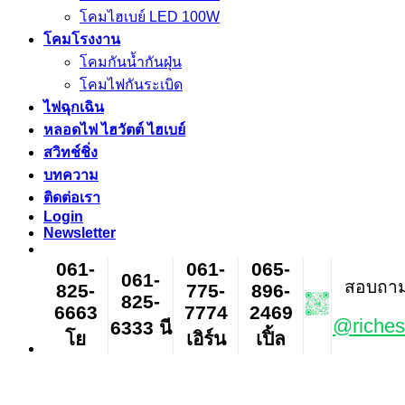
โคมไฮเบย์ LED 100W
โคมโรงงาน
โคมกันน้ำกันฝุ่น
โคมไฟกันระเบิด
ไฟฉุกเฉิน
หลอดไฟ ไฮวัตต์ ไฮเบย์
สวิทช์ชิ่ง
บทความ
ติดต่อเรา
Login
Newsletter
061-
061-
065-
061-
สอบถาม ส
825-
775-
896-
825-
6663
7774
2469
@riches
6333 นี
โย
เอิร์น
เปิ้ล