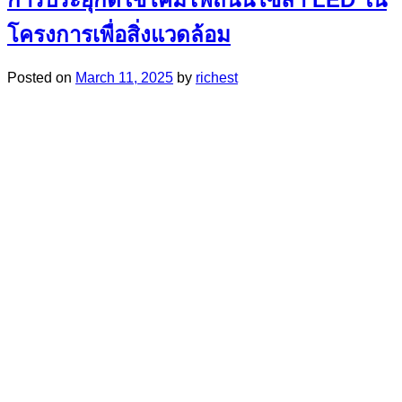
โครงการเพื่อสิ่งแวดล้อม
Posted on
March 11, 2025
by
richest