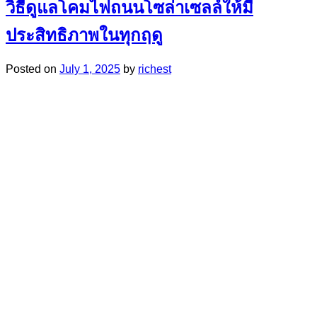
วิธีดูแลโคมไฟถนนโซล่าเซลล์ให้มี
ประสิทธิภาพในทุกฤดู
Posted on
July 1, 2025
by
richest