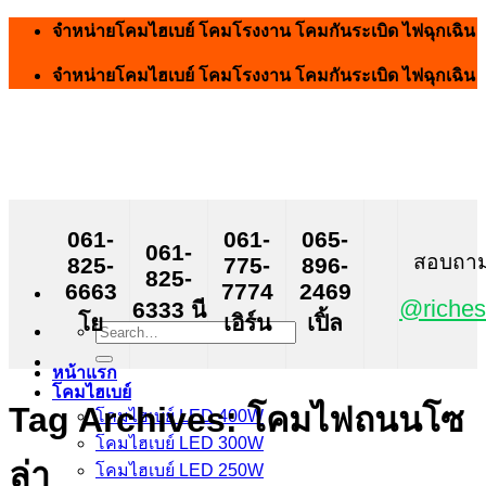
Skip
จำหน่ายโคมไฮเบย์ โคมโรงงาน โคมกันระเบิด ไฟฉุกเฉิน
to
content
จำหน่ายโคมไฮเบย์ โคมโรงงาน โคมกันระเบิด ไฟฉุกเฉิน
061-
061-
065-
061-
สอบถาม ส
825-
775-
896-
825-
6663
7774
2469
@riches
6333 นี
โย
เอิร์น
เปิ้ล
Search
for:
หน้าแรก
โคมไฮเบย์
Tag Archives:
โคมไฟถนนโซ
โคมไฮเบย์ LED 400W
โคมไฮเบย์ LED 300W
ล่า
โคมไฮเบย์ LED 250W