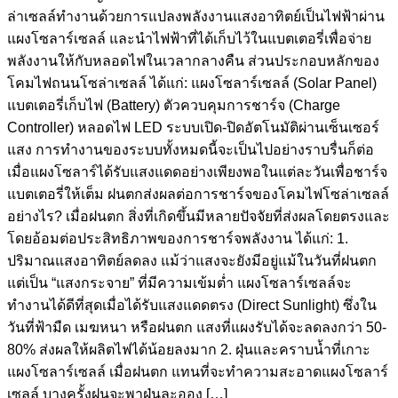
ล่าเซลล์ทำงานด้วยการแปลงพลังงานแสงอาทิตย์เป็นไฟฟ้าผ่าน
แผงโซลาร์เซลล์ และนำไฟฟ้าที่ได้เก็บไว้ในแบตเตอรี่เพื่อจ่าย
พลังงานให้กับหลอดไฟในเวลากลางคืน ส่วนประกอบหลักของ
โคมไฟถนนโซล่าเซลล์ ได้แก่: แผงโซลาร์เซลล์ (Solar Panel)
แบตเตอรี่เก็บไฟ (Battery) ตัวควบคุมการชาร์จ (Charge
Controller) หลอดไฟ LED ระบบเปิด-ปิดอัตโนมัติผ่านเซ็นเซอร์
แสง การทำงานของระบบทั้งหมดนี้จะเป็นไปอย่างราบรื่นก็ต่อ
เมื่อแผงโซลาร์ได้รับแสงแดดอย่างเพียงพอในแต่ละวันเพื่อชาร์จ
แบตเตอรี่ให้เต็ม ฝนตกส่งผลต่อการชาร์จของโคมไฟโซล่าเซลล์
อย่างไร? เมื่อฝนตก สิ่งที่เกิดขึ้นมีหลายปัจจัยที่ส่งผลโดยตรงและ
โดยอ้อมต่อประสิทธิภาพของการชาร์จพลังงาน ได้แก่: 1.
ปริมาณแสงอาทิตย์ลดลง แม้ว่าแสงจะยังมีอยู่แม้ในวันที่ฝนตก
แต่เป็น “แสงกระจาย” ที่มีความเข้มต่ำ แผงโซลาร์เซลล์จะ
ทำงานได้ดีที่สุดเมื่อได้รับแสงแดดตรง (Direct Sunlight) ซึ่งใน
วันที่ฟ้ามืด เมฆหนา หรือฝนตก แสงที่แผงรับได้จะลดลงกว่า 50-
80% ส่งผลให้ผลิตไฟได้น้อยลงมาก 2. ฝุ่นและคราบน้ำที่เกาะ
แผงโซลาร์เซลล์ เมื่อฝนตก แทนที่จะทำความสะอาดแผงโซลาร์
เซลล์ บางครั้งฝนจะพาฝุ่นละออง […]