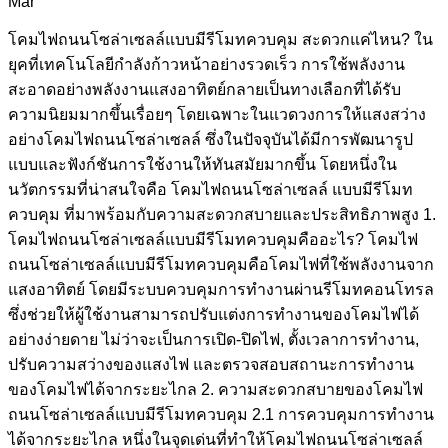
Mar
โคมไฟถนนโซล่าเซลล์แบบมีรีโมทควบคุม สะดวกแค่ไหน? ใน
ยุคที่เทคโนโลยีกำลังก้าวหน้าอย่างรวดเร็ว การใช้พลังงาน
สะอาดอย่างพลังงานแสงอาทิตย์กลายเป็นทางเลือกที่ได้รับ
ความนิยมมากขึ้นเรื่อยๆ โดยเฉพาะในแวดวงการให้แสงสว่าง
อย่างโคมไฟถนนโซล่าเซลล์ ซึ่งในปัจจุบันได้มีการพัฒนารูป
แบบและฟังก์ชันการใช้งานให้ทันสมัยมากขึ้น โดยหนึ่งใน
นวัตกรรมที่น่าสนใจคือ โคมไฟถนนโซล่าเซลล์ แบบมีรีโมท
ควบคุม ที่มาพร้อมกับความสะดวกสบายและประสิทธิภาพสูง 1.
โคมไฟถนนโซล่าเซลล์แบบมีรีโมทควบคุมคืออะไร? โคมไฟ
ถนนโซล่าเซลล์แบบมีรีโมทควบคุมคือโคมไฟที่ใช้พลังงานจาก
แสงอาทิตย์ โดยมีระบบควบคุมการทำงานผ่านรีโมทคอนโทรล
ซึ่งช่วยให้ผู้ใช้งานสามารถปรับแต่งการทำงานของโคมไฟได้
อย่างง่ายดาย ไม่ว่าจะเป็นการเปิด-ปิดไฟ, ตั้งเวลาการทำงาน,
ปรับความสว่างของแสงไฟ และตรวจสอบสถานะการทำงาน
ของโคมไฟได้จากระยะไกล 2. ความสะดวกสบายของโคมไฟ
ถนนโซล่าเซลล์แบบมีรีโมทควบคุม 2.1 การควบคุมการทำงาน
ได้จากระยะไกล หนึ่งในจุดเด่นที่ทำให้โคมไฟถนนโซล่าเซลล์