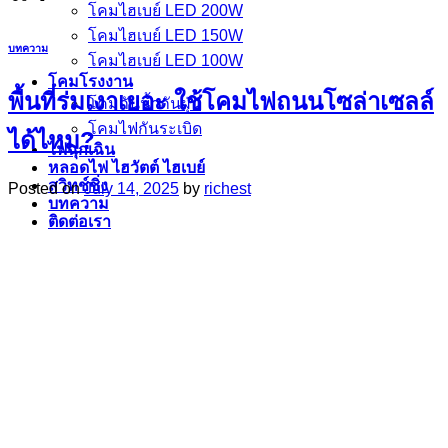
โคมไฮเบย์ LED 200W
โคมไฮเบย์ LED 150W
บทความ
โคมไฮเบย์ LED 100W
โคมโรงงาน
พื้นที่ร่มเงาเยอะ ใช้โคมไฟถนนโซล่าเซลล์
โคมกันน้ำกันฝุ่น
โคมไฟกันระเบิด
ได้ไหม?
ไฟฉุกเฉิน
หลอดไฟ ไฮวัตต์ ไฮเบย์
สวิทช์ชิ่ง
Posted on
July 14, 2025
by
richest
บทความ
ติดต่อเรา