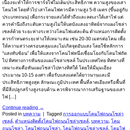
เนื่องจะทำให้การชาร์จไฟไม่เต็มประสิทธิภาพ ความสูงของเสา
โคมไฟ โดยทั่วไป เสาโคมไฟควรมีความสูง 5-8 เมตร (ขึ้นอยู่กับ
ประเภทถนน) เพื่อกระจายแสงได้ทั่วถึงและลดเงาใต้เสาไฟ แต่
ควรคำนึงถึงระดับความสูงไม่ให้บดบังแสงอาทิตย์จากแผงโซล่า
เซลล์ด้วย ระยะห่างระหว่างโคมไฟแต่ละต้น ตำแหน่งการติดตั้ง
ควรกำหนดระยะห่างให้เหมาะสม เช่น 20-30 เมตรต่อโคม เพื่อ
ให้ความสว่างครอบคลุมและไม่เกิดจุดอับแสง โดยใช้หลักการ
“แสงทับซ้อน” เพื่อให้แสงจากโคมไฟหนึ่งเชื่อมโยงกับโคมไฟถัด
ไป ทิศทางการหันของแผงโซล่าเซลล์ ในประเทศไทย ทิศทางที่
เหมาะสมคือหันแผงโซล่าไปทางทิศใต้ โดยให้มีมุมเอียง
ประมาณ 10-15 องศา เพื่อรับแสงแดดได้ยาวนานและมี
ประสิทธิภาพสูงสุด ลักษณะภูมิประเทศ พื้นที่ลาดเอียงหรือพื้นที่
ที่มีสิ่งปลูกสร้างสูงรอบด้าน ควรพิจารณาการเสริมฐานของเสา
ไฟ […]
Continue reading
→
Posted in
บทความ
|
Tagged
การออกแบบโคมไฟถนนโซล่า
เซลล์
,
ตำแหน่งติดตั้งโคมไฟถนนโซล่าเซลล์
,
บทความ
,
โคม
ถนนโซล่า
,
โคมไฟถนนโซล่า
,
โคมไฟถนนโซล่าเซลล์
,
โคมไฟ