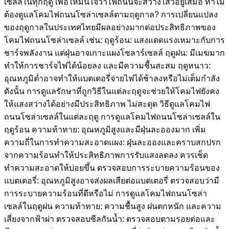
เซลล์ในทุกฤดู เพื่อให้มั่นใจว่าไฟถนนจะสว่างไสวอยู่เสมอ ทำไม
ต้องดูแลโคมไฟถนนโซล่าเซลล์ตามฤดูกาล? การเปลี่ยนแปลง
ของฤดูกาลในประเทศไทยมีผลอย่างมากต่อประสิทธิภาพของ
โคมไฟถนนโซล่าเซลล์ เช่น: ฤดูร้อน: แสงแดดแรงเหมาะกับการ
ชาร์จพลังงาน แต่ฝุ่นอาจเกาะแผงโซลาร์เซลล์ ฤดูฝน: มีเมฆมาก
ทำให้การชาร์จไฟได้น้อยลง และมีความชื้นสะสม ฤดูหนาว:
อุณหภูมิต่ำอาจทำให้แบตเตอรี่จ่ายไฟได้ช้าลงหรือไม่เต็มกำลัง
ดังนั้น การดูแลรักษาที่ถูกวิธีในแต่ละฤดูจะช่วยให้โคมไฟยังคง
ให้แสงสว่างได้อย่างมีประสิทธิภาพ ไม่สะดุด วิธีดูแลโคมไฟ
ถนนโซล่าเซลล์ในแต่ละฤดู การดูแลโคมไฟถนนโซล่าเซลล์ใน
ฤดูร้อน ความท้าทาย: อุณหภูมิสูงและมีฝุ่นละอองมาก เพิ่ม
ความถี่ในการทำความสะอาดแผง: ฝุ่นละอองและคราบสกปรก
จากความร้อนทำให้ประสิทธิภาพการรับแสงลดลง ควรเช็ด
ทำความสะอาดให้บ่อยขึ้น ตรวจสอบการระบายความร้อนของ
แบตเตอรี่: อุณหภูมิสูงอาจส่งผลเสียต่อแบตเตอรี่ ตรวจสอบว่ามี
การระบายความร้อนที่ดีหรือไม่ การดูแลโคมไฟถนนโซล่า
เซลล์ในฤดูฝน ความท้าทาย: ความชื้นสูง ฝนตกหนัก และความ
เสี่ยงจากฟ้าผ่า ตรวจสอบซีลกันน้ำ: ตรวจสอบตามรอยต่อและ