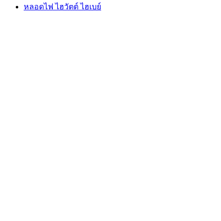
หลอดไฟ ไฮวัตต์ ไฮเบย์