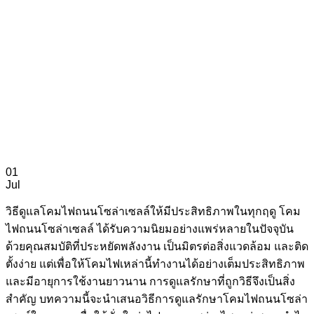
01
Jul
วิธีดูแลโคมไฟถนนโซล่าเซลล์ให้มีประสิทธิภาพในทุกฤดู โคม
ไฟถนนโซล่าเซลล์ ได้รับความนิยมอย่างแพร่หลายในปัจจุบัน
ด้วยคุณสมบัติที่ประหยัดพลังงาน เป็นมิตรต่อสิ่งแวดล้อม และติด
ตั้งง่าย แต่เพื่อให้โคมไฟเหล่านี้ทำงานได้อย่างเต็มประสิทธิภาพ
และมีอายุการใช้งานยาวนาน การดูแลรักษาที่ถูกวิธีจึงเป็นสิ่ง
สำคัญ บทความนี้จะนำเสนอวิธีการดูแลรักษาโคมไฟถนนโซล่า