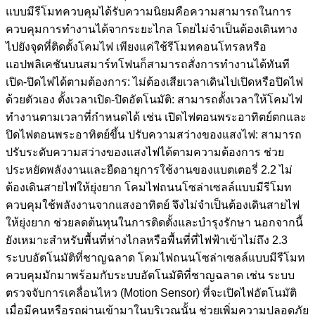
แบบมีรีโมทควบคุมได้รับความนิยมคือความสามารถในการ
ควบคุมการทำงานได้จากระยะไกล โดยไม่จำเป็นต้องเดินทาง
ไปยังจุดที่ติดตั้งโคมไฟ เพียงแค่ใช้รีโมทคอนโทรลหรือ
แอปพลิเคชันบนสมาร์ทโฟนก็สามารถสั่งการทำงานได้ทันที
เปิด-ปิดไฟได้ตามต้องการ: ไม่ต้องเสียเวลาเดินไปเปิดหรือปิดไฟ
ด้วยตัวเอง ตั้งเวลาเปิด-ปิดอัตโนมัติ: สามารถตั้งเวลาให้โคมไฟ
ทำงานตามเวลาที่กำหนดได้ เช่น เปิดไฟตอนพระอาทิตย์ตกและ
ปิดไฟตอนพระอาทิตย์ขึ้น ปรับความสว่างของแสงไฟ: สามารถ
ปรับระดับความสว่างของแสงไฟได้ตามความต้องการ ช่วย
ประหยัดพลังงานและยืดอายุการใช้งานของแบตเตอรี่ 2.2 ไม่
ต้องเดินสายไฟให้ยุ่งยาก โคมไฟถนนโซล่าเซลล์แบบมีรีโมท
ควบคุมใช้พลังงานจากแสงอาทิตย์ จึงไม่จำเป็นต้องเดินสายไฟ
ให้ยุ่งยาก ช่วยลดต้นทุนในการติดตั้งและบำรุงรักษา นอกจากนี้
ยังเหมาะสำหรับพื้นที่ห่างไกลหรือพื้นที่ที่ไฟฟ้าเข้าไม่ถึง 2.3
ระบบอัตโนมัติที่ชาญฉลาด โคมไฟถนนโซล่าเซลล์แบบมีรีโมท
ควบคุมมักมาพร้อมกับระบบอัตโนมัติที่ชาญฉลาด เช่น ระบบ
ตรวจจับการเคลื่อนไหว (Motion Sensor) ที่จะเปิดไฟอัตโนมัติ
เมื่อมีคนหรือรถผ่านเข้ามาในบริเวณนั้น ช่วยเพิ่มความปลอดภัย