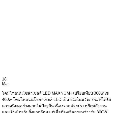
18
Mar
โคมไฟถนนโซล่าเซลล์ LED MAXNUM+ เปรียบเทียบ 300w vs
400w โคมไฟถนนโซล่าเซลล์ LED เป็นหนึ่งในนวัตกรรมที่ได้รับ
ความนิยมอย่างมากในปัจจุบัน เนื่องจากช่วยประหยัดพลังงาน
และเป็นมิตรกับสิ่งแวดล้อม แต่เมื่อต้องเลือกระหว่างรุ่น 300W