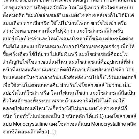
โดยดูแค่ราคา หรือดูแค่วัตต์ไฟ โดยไม่รู้เลยว่า หัวใจของระบบ
ทั้งหมดคือ “แผงโซล่าเซลล์” และแผงโซล่าเซลล์เองก็ไม่ได้มีแค่
แบบเดียว หากเลือกผิด ใช้ไปไม่นานไฟตก ชาร์จไม่เข้า หรือ
สว่างไม่พอ บทความนี้จะไปรู้จักว่า แผงโซล่าเซลล์สำหรับ
สปอร์ตไลท์โซล่าและโคมไฟถนนโซล่ามีกี่ชนิด แต่ละชนิดต่าง
กันยังไง และแบบไหนเหมาะกับการใช้งานของคุณจริงๆ เพื่อให้
ซื้อครั้งเดียว ใช้ได้ยาว ไม่เสียเงินฟรี แผงโซล่าเซลล์คืออะไร
สำคัญกับไฟโซล่าเซลล์แค่ไหน แผงโซล่าเซลล์คืออุปกรณ์ที่ทำ
หน้าที่แปลงพลังงานแสงอาทิตย์ให้กลายเป็นพลังงานไฟฟ้า โดย
รับแสงแดดในช่วงกลางวัน แล้วส่งพลังงานไปเก็บไว้ในแบตเตอรี่
เพื่อใช้งานในตอนกลางคืน สำหรับไฟโซล่าเซลล์ ไม่ว่าจะเป็น
สปอร์ตไลท์โซล่า หรือ โคมไฟถนนโซล่า แผงโซล่าเซลล์ถือเป็น
หัวใจหลักของทั้งระบบ เพราะถ้าแผงชาร์จไฟได้ไม่ดี ต่อให้
หลอดไฟแรงแค่ไหน ไฟก็สว่างได้ไม่นาน แผงโซล่าเซลล์มีกี่
ชนิด โดยทั่วไปแบ่งออกเป็น 3 ชนิดหลัก ได้แก่ 1) แผงโซล่าเซลล์
แบบ Monocrystalline แผงโซล่าเซลล์แบบ Monocrystalline ผลิต
จากซิลิคอนผลึกเดี่ยว […]