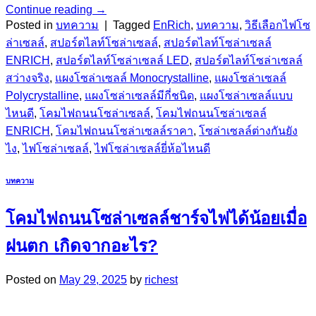
Continue reading
→
Posted in
บทความ
|
Tagged
EnRich
,
บทความ
,
วิธีเลือกไฟโซ
ล่าเซลล์
,
สปอร์ตไลท์โซล่าเซลล์
,
สปอร์ตไลท์โซล่าเซลล์
ENRICH
,
สปอร์ตไลท์โซล่าเซลล์ LED
,
สปอร์ตไลท์โซล่าเซลล์
สว่างจริง
,
แผงโซล่าเซลล์ Monocrystalline
,
แผงโซล่าเซลล์
Polycrystalline
,
แผงโซล่าเซลล์มีกี่ชนิด
,
แผงโซล่าเซลล์แบบ
ไหนดี
,
โคมไฟถนนโซล่าเซลล์
,
โคมไฟถนนโซล่าเซลล์
ENRICH
,
โคมไฟถนนโซล่าเซลล์ราคา
,
โซล่าเซลล์ต่างกันยัง
ไง
,
ไฟโซล่าเซลล์
,
ไฟโซล่าเซลล์ยี่ห้อไหนดี
บทความ
โคมไฟถนนโซล่าเซลล์ชาร์จไฟได้น้อยเมื่อ
ฝนตก เกิดจากอะไร?
Posted on
May 29, 2025
by
richest