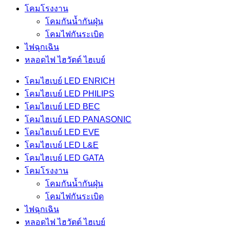
โคมโรงงาน
โคมกันน้ำกันฝุ่น
โคมไฟกันระเบิด
ไฟฉุกเฉิน
หลอดไฟ ไฮวัตต์ ไฮเบย์
โคมไฮเบย์ LED ENRICH
โคมไฮเบย์ LED PHILIPS
โคมไฮเบย์ LED BEC
โคมไฮเบย์ LED PANASONIC
โคมไฮเบย์ LED EVE
โคมไฮเบย์ LED L&E
โคมไฮเบย์ LED GATA
โคมโรงงาน
โคมกันน้ำกันฝุ่น
โคมไฟกันระเบิด
ไฟฉุกเฉิน
หลอดไฟ ไฮวัตต์ ไฮเบย์