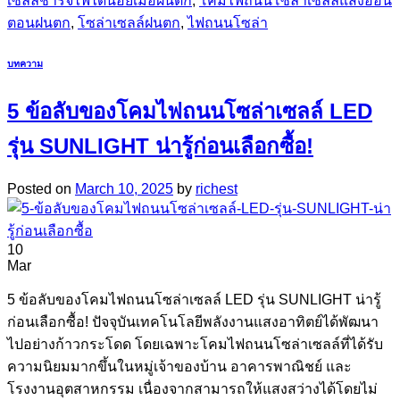
เซลล์ชาร์จไฟได้น้อยเมื่อฝนตก
,
โคมไฟถนนโซล่าเซลล์แสงอ่อน
ตอนฝนตก
,
โซล่าเซลล์ฝนตก
,
ไฟถนนโซล่า
บทความ
5 ข้อลับของโคมไฟถนนโซล่าเซลล์ LED
รุ่น SUNLIGHT น่ารู้ก่อนเลือกซื้อ!
Posted on
March 10, 2025
by
richest
10
Mar
5 ข้อลับของโคมไฟถนนโซล่าเซลล์ LED รุ่น SUNLIGHT น่ารู้
ก่อนเลือกซื้อ! ปัจจุบันเทคโนโลยีพลังงานแสงอาทิตย์ได้พัฒนา
ไปอย่างก้าวกระโดด โดยเฉพาะโคมไฟถนนโซล่าเซลล์ที่ได้รับ
ความนิยมมากขึ้นในหมู่เจ้าของบ้าน อาคารพาณิชย์ และ
โรงงานอุตสาหกรรม เนื่องจากสามารถให้แสงสว่างได้โดยไม่