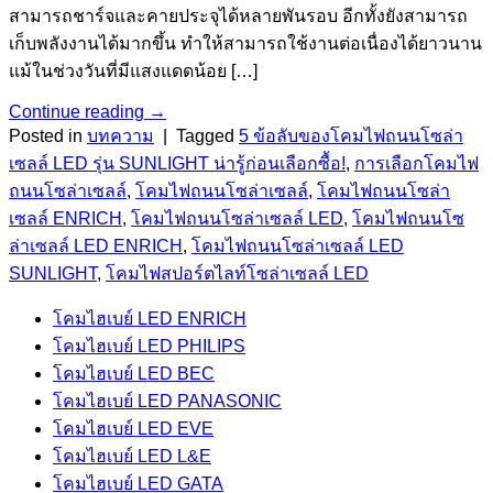
สามารถชาร์จและคายประจุได้หลายพันรอบ อีกทั้งยังสามารถ
เก็บพลังงานได้มากขึ้น ทำให้สามารถใช้งานต่อเนื่องได้ยาวนาน
แม้ในช่วงวันที่มีแสงแดดน้อย […]
Continue reading
→
Posted in
บทความ
|
Tagged
5 ข้อลับของโคมไฟถนนโซล่า
เซลล์ LED รุ่น SUNLIGHT น่ารู้ก่อนเลือกซื้อ!
,
การเลือกโคมไฟ
ถนนโซล่าเซลล์
,
โคมไฟถนนโซล่าเซลล์
,
โคมไฟถนนโซล่า
เซลล์ ENRICH
,
โคมไฟถนนโซล่าเซลล์ LED
,
โคมไฟถนนโซ
ล่าเซลล์ LED ENRICH
,
โคมไฟถนนโซล่าเซลล์ LED
SUNLIGHT
,
โคมไฟสปอร์ตไลท์โซล่าเซลล์ LED
โคมไฮเบย์ LED ENRICH
โคมไฮเบย์ LED PHILIPS
โคมไฮเบย์ LED BEC
โคมไฮเบย์ LED PANASONIC
โคมไฮเบย์ LED EVE
โคมไฮเบย์ LED L&E
โคมไฮเบย์ LED GATA