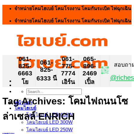
Skip
จำหน่ายโคมไฮเบย์ โคมโรงงาน โคมกันระเบิด ไฟฉุกเฉิน
to
content
จำหน่ายโคมไฮเบย์ โคมโรงงาน โคมกันระเบิด ไฟฉุกเฉิน
061-
061-
065-
061-
สอบถาม ส
825-
775-
896-
825-
6663
7774
2469
@riches
6333 นี
โย
เอิร์น
เปิ้ล
Search
for:
Tag Archives:
โคมไฟถนนโซ
หน้าแรก
โคมไฮเบย์
ล่าเซลล์ ENRICH
โคมไฮเบย์ LED 400W
โคมไฮเบย์ LED 300W
โคมไฮเบย์ LED 250W
บทความ