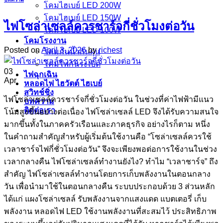
โคมไฮเบย์ LED 200W
โคมไฮเบย์ LED 150W
ไฟโซล่าเซลล์ควรชาร์จกี่ชั่วโมงต่อวัน
โคมไฮเบย์ LED 100W
โคมโรงงาน
Posted on
April 3, 2026
by
richest
โคมกันน้ำกันฝุ่น
โคมไฟกันระเบิด
03
ไฟฉุกเฉิน
Apr
หลอดไฟ ไฮวัตต์ ไฮเบย์
สวิทช์ชิ่ง
ไฟโซล่าเซลล์ควรชาร์จกี่ชั่วโมงต่อวัน ในช่วงที่ค่าไฟฟ้ามีแนว
บทความ
ติดต่อเรา
โน้มสูงขึ้นอย่างต่อเนื่อง ไฟโซล่าเซลล์ LED จึงได้รับความสนใจ
มากขึ้นทั้งในภาคครัวเรือนและภาคธุรกิจ อย่างไรก็ตาม หนึ่ง
ในคำถามสำคัญสำหรับผู้เริ่มต้นใช้งานคือ “โซล่าเซลล์ควรใช้
เวลาชาร์จไฟกี่ชั่วโมงต่อวัน” จึงจะเพียงพอต่อการใช้งานในช่วง
เวลากลางคืน ไฟโซล่าเซลล์ทำงานยังไง? ทำไม “เวลาชาร์จ” ถึง
สำคัญ ไฟโซล่าเซลล์ทำงานโดยการเก็บพลังงานในตอนกลาง
วัน เพื่อนำมาใช้ในตอนกลางคืน ระบบประกอบด้วย 3 ส่วนหลัก
ได้แก่ แผงโซล่าเซลล์ รับพลังงานจากแสงแดด แบตเตอรี่ เก็บ
พลังงาน หลอดไฟ LED ใช้งานพลังงานที่สะสมไว้ ประสิทธิภาพ