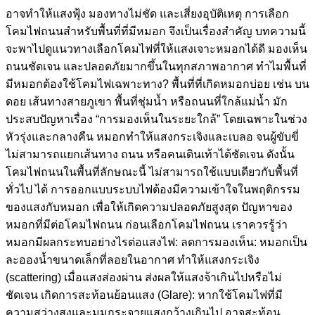
อาจทำให้แสงฟุ้ง มองทางไม่ชัด และเสี่ยงอุบัติเหตุ การเลือก
โคมไฟถนนสำหรับพื้นที่ที่มีหมอก จึงเป็นเรื่องสำคัญ บทความนี้
จะพาไปดูแนวทางเลือกโคมไฟที่ให้แสงเจาะหมอกได้ดี มองเห็น
ถนนชัดเจน และปลอดภัยมากขึ้นในทุกสภาพอากาศ ทำไมพื้นที่
มีหมอกต้องใช้โคมไฟเฉพาะทาง? พื้นที่ที่เกิดหมอกบ่อย เช่น บน
ดอย เส้นทางสายภูเขา พื้นที่ชุ่มน้ำ หรือถนนที่ใกล้แม่น้ำ มัก
ประสบปัญหาเรื่อง “การมองเห็นในระยะใกล้” โดยเฉพาะในช่วง
หัวรุ่งและกลางคืน หมอกทำให้แสงกระเจิงและเบลอ จนผู้ขับขี่
ไม่สามารถแยกเส้นทาง ถนน หรือคนเดินเท้าได้ชัดเจน ดังนั้น
โคมไฟถนนในพื้นที่ลักษณะนี้ ไม่สามารถใช้แบบเดียวกับพื้นที่
ทั่วไป ได้ การออกแบบระบบไฟต้องมีความเข้าใจในพฤติกรรม
ของแสงกับหมอก เพื่อให้เกิดความปลอดภัยสูงสุด ปัญหาของ
หมอกที่มีต่อโคมไฟถนน ก่อนเลือกโคมไฟถนน เราควรรู้ว่า
หมอกมีผลกระทบอย่างไรต่อแสงไฟ: ลดการมองเห็น: หมอกเป็น
ละอองน้ำขนาดเล็กที่ลอยในอากาศ ทำให้แสงกระเจิง
(scattering) เมื่อแสงส่องผ่าน ส่งผลให้แสงจ้าเกินไปหรือไม่
ชัดเจน เกิดการสะท้อนย้อนแสง (Glare): หากใช้โคมไฟที่มี
ความสว่างสูงและมุมกระจายแสงกว้างเกินไป อาจสะท้อน