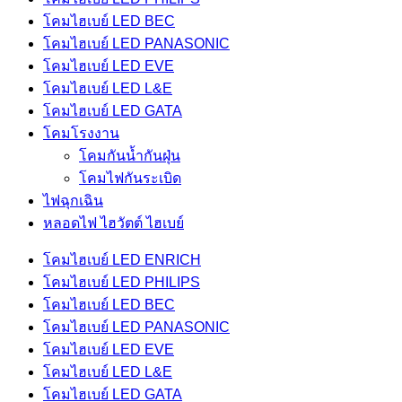
โคมไฮเบย์ LED BEC
โคมไฮเบย์ LED PANASONIC
โคมไฮเบย์ LED EVE
โคมไฮเบย์ LED L&E
โคมไฮเบย์ LED GATA
โคมโรงงาน
โคมกันน้ำกันฝุ่น
โคมไฟกันระเบิด
ไฟฉุกเฉิน
หลอดไฟ ไฮวัตต์ ไฮเบย์
โคมไฮเบย์ LED ENRICH
โคมไฮเบย์ LED PHILIPS
โคมไฮเบย์ LED BEC
โคมไฮเบย์ LED PANASONIC
โคมไฮเบย์ LED EVE
โคมไฮเบย์ LED L&E
โคมไฮเบย์ LED GATA