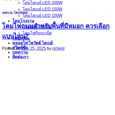
โคมไฮเบย์ LED 200W
โคมไฮเบย์ LED 150W
บทความ
,
โคมไฟถนน
โคมไฮเบย์ LED 100W
โคมโรงงาน
โคมไฟถนนสำหรับพื้นที่มีหมอก ควรเลือก
โคมกันน้ำกันฝุ่น
โคมไฟกันระเบิด
แบบไหน?
ไฟฉุกเฉิน
หลอดไฟ ไฮวัตต์ ไฮเบย์
สวิทช์ชิ่ง
Posted on
July 25, 2025
by
richest
บทความ
ติดต่อเรา