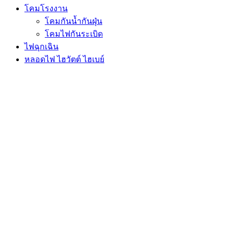
โคมโรงงาน
โคมกันน้ำกันฝุ่น
โคมไฟกันระเบิด
ไฟฉุกเฉิน
หลอดไฟ ไฮวัตต์ ไฮเบย์