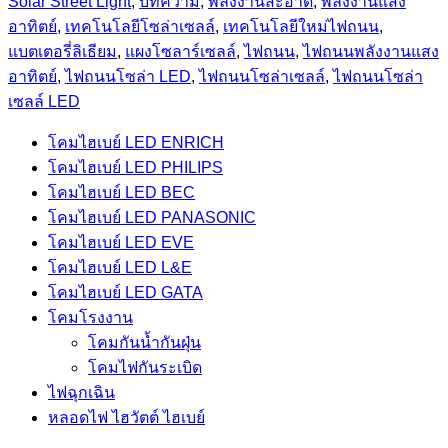
Solar Street Light
,
บทความ
,
พลังงานสะอาด
,
พลังงานแสง
อาทิตย์
,
เทคโนโลยีโซล่าเซลล์
,
เทคโนโลยีใหม่ไฟถนน
,
แบตเตอรี่ลิเธียม
,
แผงโซลาร์เซลล์
,
ไฟถนน
,
ไฟถนนพลังงานแสง
อาทิตย์
,
ไฟถนนโซล่า LED
,
ไฟถนนโซล่าเซลล์
,
ไฟถนนโซล่า
เซลล์ LED
โคมไฮเบย์ LED ENRICH
โคมไฮเบย์ LED PHILIPS
โคมไฮเบย์ LED BEC
โคมไฮเบย์ LED PANASONIC
โคมไฮเบย์ LED EVE
โคมไฮเบย์ LED L&E
โคมไฮเบย์ LED GATA
โคมโรงงาน
โคมกันน้ำกันฝุ่น
โคมไฟกันระเบิด
ไฟฉุกเฉิน
หลอดไฟ ไฮวัตต์ ไฮเบย์