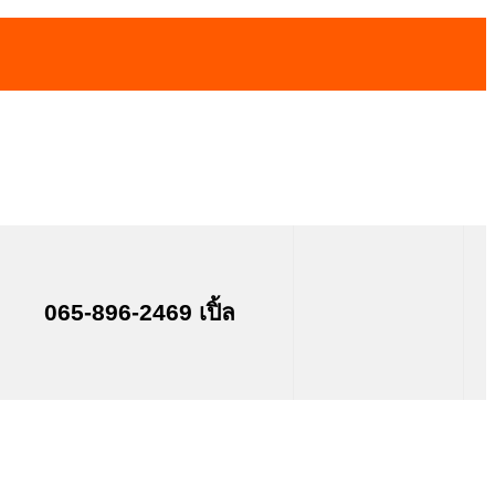
065-896-2469 เปิ้ล