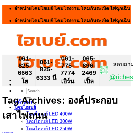
Skip
จำหน่ายโคมไฮเบย์ โคมโรงงาน โคมกันระเบิด ไฟฉุกเฉิน
to
content
จำหน่ายโคมไฮเบย์ โคมโรงงาน โคมกันระเบิด ไฟฉุกเฉิน
061-
061-
065-
061-
สอบถาม ส
825-
775-
896-
825-
6663
7774
2469
@riches
6333 นี
โย
เอิร์น
เปิ้ล
Search
for:
Tag Archives:
องค์ประกอบ
หน้าแรก
โคมไฮเบย์
เสาไฟถนน
โคมไฮเบย์ LED 400W
โคมไฮเบย์ LED 300W
โคมไฮเบย์ LED 250W
บทความ