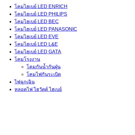
โคมไฮเบย์ LED ENRICH
โคมไฮเบย์ LED PHILIPS
โคมไฮเบย์ LED BEC
โคมไฮเบย์ LED PANASONIC
โคมไฮเบย์ LED EVE
โคมไฮเบย์ LED L&E
โคมไฮเบย์ LED GATA
โคมโรงงาน
โคมกันน้ำกันฝุ่น
โคมไฟกันระเบิด
ไฟฉุกเฉิน
หลอดไฟ ไฮวัตต์ ไฮเบย์