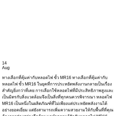
14
Aug
ทางเลือกที่คุ้มค่ากับหลอดไฟ ขั้ว MR16 ทางเลือกที่คุ้มค่ากับ
หลอดไฟ ขั้ว MR16 ในยุคที่การประหยัดพลังงานกลายเป็นเรื่อง
สำคัญยิ่งกว่าที่เคย การเลือกใช้หลอดไฟที่มีประสิทธิภาพสูงและ
เป็นมิตรกับสิ่งแวดล้อมจึงเป็นสิ่งที่ทุกคนควรพิจารณา หลอดไฟ
MR16 เป็นหนึ่งในผลิตภัณฑ์ที่ไม่เพียงแต่ประหยัดพลังงานได้
อย่างยอดเยี่ยม แต่ยังสามารถเพิ่มความสวยงามให้กับพื้นที่ที่คุณ