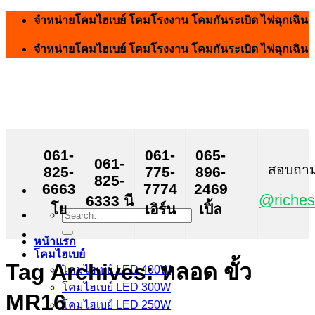
Skip
จำหน่ายโคมไฮเบย์ โคมโรงงาน โคมกันระเบิด ไฟฉุกเฉิน
to
content
จำหน่ายโคมไฮเบย์ โคมโรงงาน โคมกันระเบิด ไฟฉุกเฉิน
061-
061-
065-
061-
สอบถาม ส
825-
775-
896-
825-
6663
7774
2469
@riches
6333 นี
โย
เอิร์น
เปิ้ล
Search
for:
หน้าแรก
โคมไฮเบย์
Tag Archives:
หลอด ขั้ว
โคมไฮเบย์ LED 400W
โคมไฮเบย์ LED 300W
MR16
โคมไฮเบย์ LED 250W