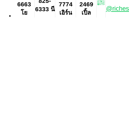
825-
6663
7774
2469
@riches
6333 นี
โย
เอิร์น
เปิ้ล