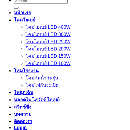
for:
หน้าแรก
โคมไฮเบย์
โคมไฮเบย์ LED 400W
โคมไฮเบย์ LED 300W
โคมไฮเบย์ LED 250W
โคมไฮเบย์ LED 200W
โคมไฮเบย์ LED 150W
โคมไฮเบย์ LED 100W
โคมโรงงาน
โคมกันน้ำกันฝุ่น
โคมไฟกันระเบิด
ไฟฉุกเฉิน
หลอดไฟ ไฮวัตต์ ไฮเบย์
สวิทช์ชิ่ง
บทความ
ติดต่อเรา
Login