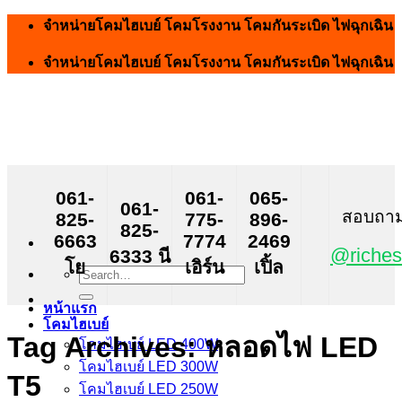
Skip
จำหน่ายโคมไฮเบย์ โคมโรงงาน โคมกันระเบิด ไฟฉุกเฉิน
to
content
จำหน่ายโคมไฮเบย์ โคมโรงงาน โคมกันระเบิด ไฟฉุกเฉิน
061-
061-
065-
061-
สอบถาม ส
825-
775-
896-
825-
6663
7774
2469
@riches
6333 นี
โย
เอิร์น
เปิ้ล
Search
for:
หน้าแรก
โคมไฮเบย์
Tag Archives:
หลอดไฟ LED
โคมไฮเบย์ LED 400W
โคมไฮเบย์ LED 300W
T5
โคมไฮเบย์ LED 250W