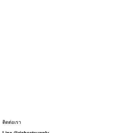
ติดต่อเรา