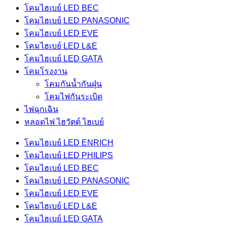
โคมไฮเบย์ LED BEC
โคมไฮเบย์ LED PANASONIC
โคมไฮเบย์ LED EVE
โคมไฮเบย์ LED L&E
โคมไฮเบย์ LED GATA
โคมโรงงาน
โคมกันน้ำกันฝุ่น
โคมไฟกันระเบิด
ไฟฉุกเฉิน
หลอดไฟ ไฮวัตต์ ไฮเบย์
โคมไฮเบย์ LED ENRICH
โคมไฮเบย์ LED PHILIPS
โคมไฮเบย์ LED BEC
โคมไฮเบย์ LED PANASONIC
โคมไฮเบย์ LED EVE
โคมไฮเบย์ LED L&E
โคมไฮเบย์ LED GATA