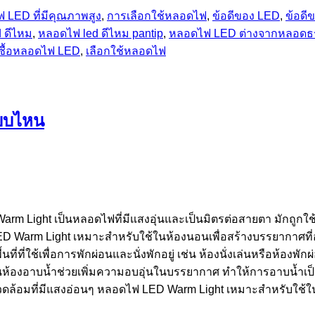
 LED ที่มีคุณภาพสูง
,
การเลือกใช้หลอดไฟ
,
ข้อดีของ LED
,
ข้อด
 ดีไหม
,
หลอดไฟ led ดีไหม pantip
,
หลอดไฟ LED ต่างจากหลอดธ
กซื้อหลอดไฟ LED
,
เลือกใช้หลอดไฟ
บบไหน
 Light เป็นหลอดไฟที่มีแสงอุ่นและเป็นมิตรต่อสายตา มักถูกใช
 Warm Light เหมาะสำหรับใช้ในห้องนอนเพื่อสร้างบรรยากาศที่อ
้นที่ที่ใช้เพื่อการพักผ่อนและนั่งพักอยู่ เช่น ห้องนั่งเล่นหรือห
้องอาบน้ำช่วยเพิ่มความอบอุ่นในบรรยากาศ ทำให้การอาบน้ำเป็น
วดล้อมที่มีแสงอ่อนๆ หลอดไฟ LED Warm Light เหมาะสำหรับใช้ใ