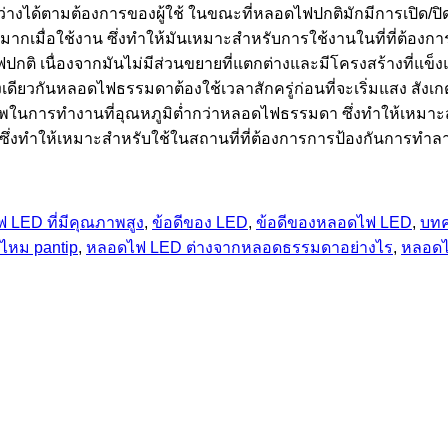
างได้ตามต้องการของผู้ใช้ ในขณะที่หลอดไฟปกติมักมีการเปิด/ป
ากเมื่อใช้งาน ซึ่งทำให้มันเหมาะสำหรับการใช้งานในที่ที่ต้
 เนื่องจากมันไม่มีส่วนขยายที่แตกต่างและมีโครงสร้างที่แข็ง
งเดียวกันหลอดไฟธรรมดาต้องใช้เวลาสักครู่ก่อนที่จะเริ่มแสง สั
าพในการทำงานที่อุณหภูมิต่ำกว่าหลอดไฟธรรมดา ซึ่งทำให้เหมาะสำ
 ซึ่งทำให้เหมาะสำหรับใช้ในสถานที่ที่ต้องการการป้องกันการทำล
 LED ที่มีคุณภาพสูง
,
ข้อดีของ LED
,
ข้อดีของหลอดไฟ LED
,
บท
ีไหม pantip
,
หลอดไฟ LED ต่างจากหลอดธรรมดาอย่างไร
,
หลอดไ