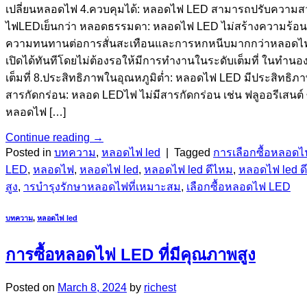
เปลี่ยนหลอดไฟ 4.ควบคุมได้: หลอดไฟ LED สามารถปรับความสว่
ไฟLEDเย็นกว่า หลอดธรรมดา: หลอดไฟ LED ไม่สร้างความร้อนม
ความทนทานต่อการสั่นสะเทือนและการหกหนีบมากกว่าหลอดไฟปกติ
เปิดได้ทันทีโดยไม่ต้องรอให้มีการทำงานในระดับเต็มที่ ในทำนอ
เต็มที่ 8.ประสิทธิภาพในอุณหภูมิต่ำ: หลอดไฟ LED มีประสิทธิภ
สารกัดกร่อน: หลอด LEDไฟ ไม่มีสารกัดกร่อน เช่น ฟลูออรีเสนต์
หลอดไฟ […]
Continue reading
→
Posted in
บทความ
,
หลอดไฟ led
|
Tagged
การเลือกซื้อหลอดไฟ
LED
,
หลอดไฟ
,
หลอดไฟ led
,
หลอดไฟ led ดีไหม
,
หลอดไฟ led ด
สูง
,
ารบำรุงรักษาหลอดไฟที่เหมาะสม
,
เลือกซื้อหลอดไฟ LED
บทความ
,
หลอดไฟ led
การซื้อหลอดไฟ LED ที่มีคุณภาพสูง
Posted on
March 8, 2024
by
richest