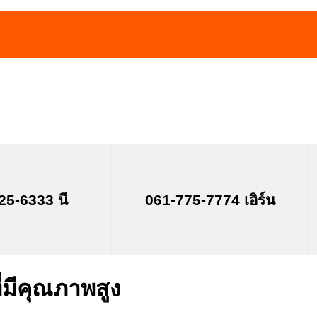
25-6333 นี
061-775-7774 เอิร์น
มีคุณภาพสูง