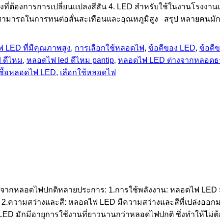
แสดงที่ต้องการการเปลี่ยนแปลงสีสัน 4. LED สำหรับใช้ในงาน
สามารถในการทนต่อสั่นสะเทือนและอุณหภูมิสูง สรุป หลายคนมั
 LED ที่มีคุณภาพสูง
,
การเลือกใช้หลอดไฟ
,
ข้อดีของ LED
,
ข้อด
 ดีไหม
,
หลอดไฟ led ดีไหม pantip
,
หลอดไฟ LED ต่างจากหลอดธ
กซื้อหลอดไฟ LED
,
เลือกใช้หลอดไฟ
จากหลอดไฟปกติหลายประการ: 1.การใช้พลังงาน: หลอดไฟ LED 
ด้ 2.ความสว่างและสี: หลอดไฟ LED มีความสว่างและสีที่เปล่งออ
 LED มักมีอายุการใช้งานที่ยาวนานกว่าหลอดไฟปกติ ซึ่งทำให้ไม่ต