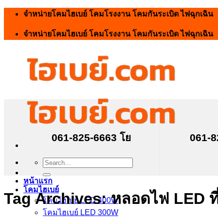
Skip
จำหน่ายโคมไฮเบย์ โคมโรงงาน โคมกันระเบิด ไฟฉุกเฉิน
to
content
จำหน่ายโคมไฮเบย์ โคมโรงงาน โคมกันระเบิด ไฟฉุกเฉิน
061-825-6663 โย
061-8
Search
for:
หน้าแรก
โคมไฮเบย์
Tag Archives:
หลอดไฟ LED ที่
โคมไฮเบย์ LED 400W
โคมไฮเบย์ LED 300W