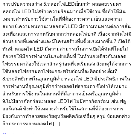
การปรับความสว่าง 5.หลอดไฟLEDเย็นกว่า หลอดธรรมดา:
หลอดไฟ LED ไม่สร้างความร้อนมากเมื่อใช้งาน ซึ่งทำให้มัน
เหมาะสำหรับการใช้งานในที่ที่ต้องการความเย็นและความ
สบาย 6.ความทนทาน: หลอดฟไ LED มีความทนทานต่อการสั่น
สะเทือนและการหกหนีบมากกว่าหลอดไฟปกติ เนื่องจากมันไม่มี
ส่วนขยายที่แตกต่างและมีโครงสร้างที่แข็งแรงมากขึ้น 7.เปิดได้
ทันที: หลอดไฟ LED มีความสามารถในการเปิดได้ทันทีโดยไม่
ต้องรอให้มีการทำงานในระดับเต็มที่ ในทำนองเดียวกันหลอด
ไฟธรรมดาต้องใช้เวลาสักครู่ก่อนที่จะเริ่มแสง สังเกตุได้จากการ
ใช้หลอดไฟธรรมดาไฟจะกระพริบก่อนที่จะติดอย่างเต็มที่
8.ประสิทธิภาพในอุณหภูมิต่ำ: หลอดไฟ LED มีประสิทธิภาพใน
การทำงานที่อุณหภูมิต่ำกว่าหลอดไฟธรรมดา ซึ่งทำให้เหมาะ
สำหรับการใช้งานในสถานที่ที่มีอากาศเย็นหรืออุณหภูมิต่ำ
9.ไม่มีสารกัดกร่อน: หลอด LEDไฟ ไม่มีสารกัดกร่อน เช่น ฟลู
ออรีเสนต์ ซึ่งทำให้เหมาะสำหรับใช้ในสถานที่ที่ต้องการการ
ป้องกันการทำลายของวัสดุหรือผลิตภัณฑ์อื่นๆ สรุป ข้อแตกต่าง
อีกประการของหลอดไฟ […]