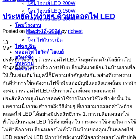
โคมไฮเบย์ LED 200W
โคมไฮเบย์ LED 150W
ประหยัดไฟง่ายๆ ด้วยหลอดไฟ LED
โคมไฮเบย์ LED 100W
โคมโรงงาน
Posted on
March 13, 2024
by
richest
โคมกันน้ำกันฝุ่น
โคมไฟกันระเบิด
13
ไฟฉุกเฉิน
Mar
หลอดไฟ ไฮวัตต์ ไฮเบย์
สวิทช์ชิ่ง
ประหยัดไฟง่ายๆ ด้วยหลอดไฟ LED ในยุคที่เทคโนโลยีก้าวไป
บทความ
ข้างหน้าอย่างรวดเร็ว การปรับเปลี่ยนสิ่งแวดล้อมในบ้านเราเพื่อ
ติดต่อเรา
ให้เป็นเช่นเดิมในยุคนี้ก็มีความสำคัญเช่นกัน อย่างที่เราทราบ
กันดีว่าการใช้พลังงานไฟฟ้ามีผลต่อบัญชีและสิ่งแวดล้อม เรามัก
จะพบว่าหลอดไฟ LED เป็นทางเลือกที่เหมาะสมและมี
ประสิทธิภาพสูงในการลดค่าใช้จ่ายในการใช้ไฟฟ้า ดังนั้น ใน
บทความนี้ เราจะสำรวจถึงวิธีง่ายๆ ที่เราสามารถลดค่าไฟด้วย
หลอดไฟ LED ได้อย่างมีประสิทธิภาพ 1. การเปลี่ยนหลอดไฟ
ทั่วไปเป็นหลอด LED วิธีที่ง่ายที่สุดในการลดค่าใช้จ่ายในการใช้
ไฟฟ้าคือการเปลี่ยนหลอดไฟทั่วไปในบ้านของคุณเป็นหลอดไฟ
LED หลอดไฟ LED มีการใช้พลังงานที่น้อยกว่าหลอดไฟฟ้าปกติ