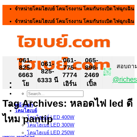
Skip
จำหน่ายโคมไฮเบย์ โคมโรงงาน โคมกันระเบิด ไฟฉุกเฉิน
to
content
จำหน่ายโคมไฮเบย์ โคมโรงงาน โคมกันระเบิด ไฟฉุกเฉิน
061-
061-
065-
061-
สอบถาม ส
825-
775-
896-
825-
6663
7774
2469
@riches
6333 นี
โย
เอิร์น
เปิ้ล
Search
for:
Tag Archives:
หลอดไฟ led ดี
หน้าแรก
โคมไฮเบย์
ไหม pantip
โคมไฮเบย์ LED 400W
โคมไฮเบย์ LED 300W
โคมไฮเบย์ LED 250W
บทความ
,
หลอดไฟ led