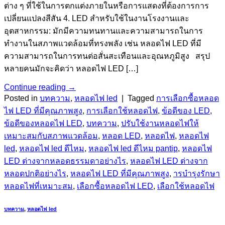
ต่าง ๆ ที่ใช้ในการตกแต่งภายในหรือการแสดงที่ต้องการการ
เปลี่ยนแปลงสีสัน 4. LED สำหรับใช้ในงานโรงงานและ
อุตสาหกรรม: มักมีความทนทานและความสามารถในการ
ทำงานในสภาพแวดล้อมที่ทรงพลัง เช่น หลอดไฟ LED ที่มี
ความสามารถในการทนต่อสั่นสะเทือนและอุณหภูมิสูง สรุป
หลายคนมักจะคิดว่า หลอดไฟ LED […]
Continue reading
→
Posted in
บทความ
,
หลอดไฟ led
|
Tagged
การเลือกซื้อหลอด
ไฟ LED ที่มีคุณภาพสูง
,
การเลือกใช้หลอดไฟ
,
ข้อดีของ LED
,
ข้อดีของหลอดไฟ LED
,
บทความ
,
ปรับใช้งานหลอดไฟให้
เหมาะสมกับสภาพแวดล้อม
,
หลอด LED
,
หลอดไฟ
,
หลอดไฟ
led
,
หลอดไฟ led ดีไหม
,
หลอดไฟ led ดีไหม pantip
,
หลอดไฟ
LED ต่างจากหลอดธรรมดาอย่างไร
,
หลอดไฟ LED ต่างจาก
หลอดปกติอย่างไร
,
หลอดไฟ LED ที่มีคุณภาพสูง
,
ารบำรุงรักษา
หลอดไฟที่เหมาะสม
,
เลือกซื้อหลอดไฟ LED
,
เลือกใช้หลอดไฟ
บทความ
,
หลอดไฟ led