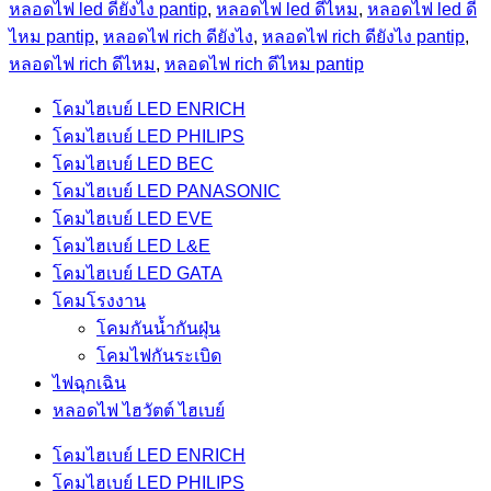
หลอดไฟ led ดียังไง pantip
,
หลอดไฟ led ดีไหม
,
หลอดไฟ led ดี
ไหม pantip
,
หลอดไฟ rich ดียังไง
,
หลอดไฟ rich ดียังไง pantip
,
หลอดไฟ rich ดีไหม
,
หลอดไฟ rich ดีไหม pantip
โคมไฮเบย์ LED ENRICH
โคมไฮเบย์ LED PHILIPS
โคมไฮเบย์ LED BEC
โคมไฮเบย์ LED PANASONIC
โคมไฮเบย์ LED EVE
โคมไฮเบย์ LED L&E
โคมไฮเบย์ LED GATA
โคมโรงงาน
โคมกันน้ำกันฝุ่น
โคมไฟกันระเบิด
ไฟฉุกเฉิน
หลอดไฟ ไฮวัตต์ ไฮเบย์
โคมไฮเบย์ LED ENRICH
โคมไฮเบย์ LED PHILIPS