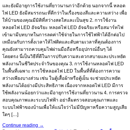
และยังมีอายุการใช้งานที่ยาวนานกว่าอีกด้วย นอกจากนี้ หลอด
ไฟ LED ยังมีสมรรถนะที่ดีกว่าในเรื่องของสีและความสว่าง เพื่อ
ให้บ้านของคุณมีมิติที่สว่างสดใสและเป็นสุข 2. การใช้งาน
หลอดไฟ LED อัจฉริยะ หลอดไฟ LED อัจฉริยะหรือสมาร์ทไฟ
เข้ามามีบทบาทในการลดค่าใช้จ่ายในการใช้ไฟฟ้าได้อีกต่อไป
เหมือนกับการตั้งเวลาให้ไฟติดและดับตามเวลาที่คุณต้องการ
คุณยังสามารถควบคุมไฟผ่านมือถือหรืออุปกรณ์อื่นๆ ได้
โดยตรง นี่เป็นวิธีที่ดีในการปรับความสะดวกสบายและประหยัด
พลังงานในชีวิตประจำวันของคุณ 3. การใช้งานหลอดไฟ LED
ในพื้นที่เฉพาะ การใช้หลอดไฟ LED ในพื้นที่ที่ต้องการความ
สว่างเพียงบางส่วน เช่น ในตู้เสื้อผ้าหรือตู้เย็น จะช่วยประหยัด
พลังงานได้อย่างมีประสิทธิภาพ เนื่องจากหลอดไฟ LED มีการ
ใช้พลังงานน้อยกว่าและมีอายุการใช้งานที่ยาวนาน 4. การตรวจ
สอบคุณภาพและระบบไฟฟ้า อย่าลืมตรวจสอบคุณภาพและ
ระบบไฟฟ้าของบ้านเพื่อให้แน่ใจว่าไม่มีปัญหาหรือความสูญเสีย
ใดๆ […]
Continue reading
→