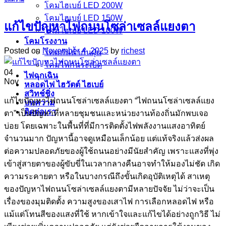
โคมไฮเบย์ LED 200W
โคมไฮเบย์ LED 150W
แก้ไขปัญหาไฟถนนโซล่าเซลล์แยงตา
โคมไฮเบย์ LED 100W
โคมโรงงาน
Posted on
November 4, 2025
by
richest
โคมกันน้ำกันฝุ่น
โคมไฟกันระเบิด
04
ไฟฉุกเฉิน
Nov
หลอดไฟ ไฮวัตต์ ไฮเบย์
สวิทช์ชิ่ง
แก้ไขปัญหาไฟถนนโซล่าเซลล์แยงตา “ไฟถนนโซล่าเซลล์แยง
บทความ
ติดต่อเรา
ตา” เป็นปัญหาที่หลายชุมชนและหน่วยงานท้องถิ่นมักพบเจอ
บ่อย โดยเฉพาะในพื้นที่ที่มีการติดตั้งไฟพลังงานแสงอาทิตย์
จำนวนมาก ปัญหานี้อาจดูเหมือนเล็กน้อย แต่แท้จริงแล้วส่งผล
ต่อความปลอดภัยของผู้ใช้ถนนอย่างมีนัยสำคัญ เพราะแสงที่พุ่ง
เข้าสู่สายตาของผู้ขับขี่ในเวลากลางคืนอาจทำให้มองไม่ชัด เกิด
ความระคายตา หรือในบางกรณีถึงขั้นเกิดอุบัติเหตุได้ สาเหตุ
ของปัญหาไฟถนนโซล่าเซลล์แยงตามีหลายปัจจัย ไม่ว่าจะเป็น
เรื่องของมุมติดตั้ง ความสูงของเสาไฟ การเลือกหลอดไฟ หรือ
แม้แต่โทนสีของแสงที่ใช้ หากเข้าใจและแก้ไขได้อย่างถูกวิธี ไม่