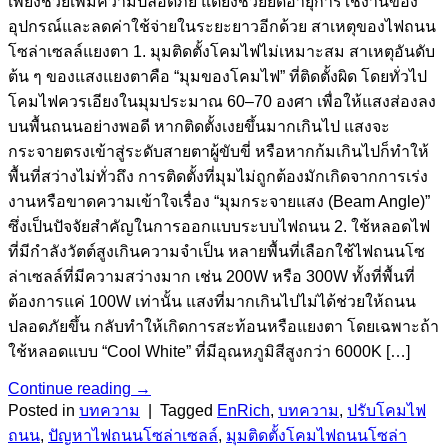
เพียงช่วยเพิ่มความปลอดภัย แต่ยังช่วยยืดอายุการใช้งานของ
อุปกรณ์และลดค่าใช้จ่ายในระยะยาวอีกด้วย สาเหตุของไฟถนน
โซล่าเซลล์แยงตา 1. มุมติดตั้งโคมไฟไม่เหมาะสม สาเหตุอันดับ
ต้น ๆ ของแสงแยงตาคือ “มุมของโคมไฟ” ที่ติดตั้งผิด โดยทั่วไป
โคมไฟควรเอียงในมุมประมาณ 60–70 องศา เพื่อให้แสงส่องลง
บนพื้นถนนอย่างพอดี หากติดตั้งเงยขึ้นมากเกินไป แสงจะ
กระจายตรงเข้าสู่ระดับสายตาผู้ขับขี่ หรือหากก้มเกินไปก็ทำให้
พื้นที่สว่างไม่ทั่วถึง การติดตั้งที่มุมไม่ถูกต้องมักเกิดจากการเร่ง
งานหรือขาดความเข้าใจเรื่อง “มุมกระจายแสง (Beam Angle)”
ซึ่งเป็นปัจจัยสำคัญในการออกแบบระบบไฟถนน 2. ใช้หลอดไฟ
ที่มีกำลังวัตต์สูงเกินความจำเป็น หลายพื้นที่เลือกใช้ไฟถนนโซ
ล่าเซลล์ที่มีความสว่างมาก เช่น 200W หรือ 300W ทั้งที่พื้นที่
ต้องการแค่ 100W เท่านั้น แสงที่มากเกินไปไม่ได้ช่วยให้ถนน
ปลอดภัยขึ้น กลับทำให้เกิดการสะท้อนหรือแยงตา โดยเฉพาะถ้า
ใช้หลอดแบบ “Cool White” ที่มีอุณหภูมิสีสูงกว่า 6000K […]
Continue reading
→
Posted in
บทความ
|
Tagged
EnRich
,
บทความ
,
ปรับโคมไฟ
ถนน
,
ปัญหาไฟถนนโซล่าเซลล์
,
มุมติดตั้งโคมไฟถนนโซล่า