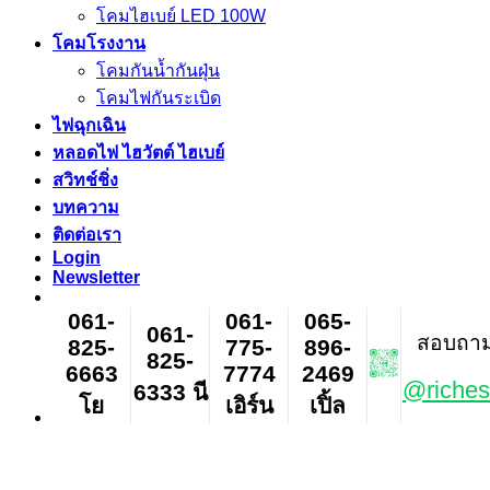
โคมไฮเบย์ LED 100W
โคมโรงงาน
โคมกันน้ำกันฝุ่น
โคมไฟกันระเบิด
ไฟฉุกเฉิน
หลอดไฟ ไฮวัตต์ ไฮเบย์
สวิทช์ชิ่ง
บทความ
ติดต่อเรา
Login
Newsletter
061-
061-
065-
061-
สอบถาม ส
825-
775-
896-
825-
6663
7774
2469
@riches
6333 นี
โย
เอิร์น
เปิ้ล