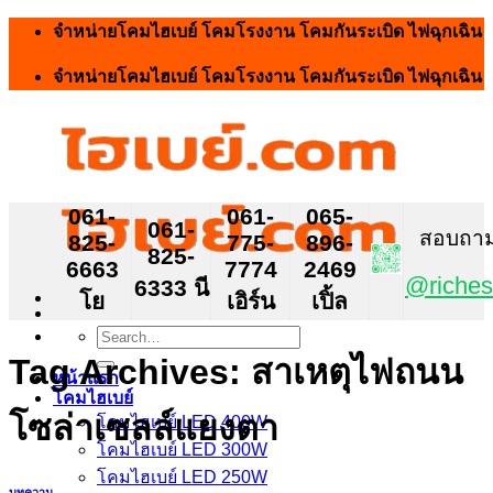
Skip
จำหน่ายโคมไฮเบย์ โคมโรงงาน โคมกันระเบิด ไฟฉุกเฉิน
to
content
จำหน่ายโคมไฮเบย์ โคมโรงงาน โคมกันระเบิด ไฟฉุกเฉิน
061-
061-
065-
061-
สอบถาม ส
825-
775-
896-
825-
6663
7774
2469
@riches
6333 นี
โย
เอิร์น
เปิ้ล
Search
for:
Tag Archives:
สาเหตุไฟถนน
หน้าแรก
โคมไฮเบย์
โซล่าเซลล์แยงตา
โคมไฮเบย์ LED 400W
โคมไฮเบย์ LED 300W
โคมไฮเบย์ LED 250W
บทความ