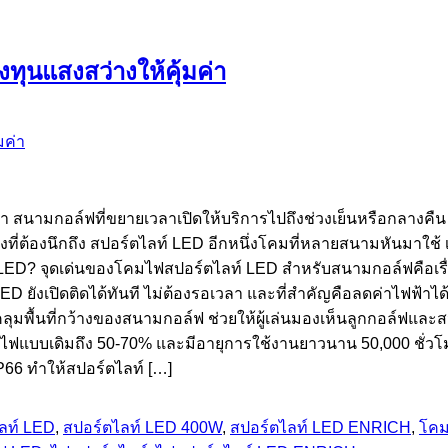
ุนแสงสว่างให้คุ้มค่า
สนามกอล์ฟที่ขยายเวลาเปิดให้บริการไปถึงช่วงเย็นหรือกลางคืน ตอ
งที่ต้องนึกถึง สปอร์ตไลท์ LED อีกหนึ่งโคมที่หลายสนามหันมาใช้ 
 LED? จุดเด่นของโคมไฟสปอร์ตไลท์ LED สำหรับสนามกอล์ฟคือเร
 ยังเปิดติดได้ทันที ไม่ต้องรอเวลา และที่สำคัญคือลดค่าไฟฟ้าได้
พื้นที่กว้างของสนามกอล์ฟ ช่วยให้ผู้เล่นมองเห็นลูกกอล์ฟและส
ฟแบบเดิมถึง 50-70% และมีอายุการใช้งานยาวนาน 50,000 ชั่วโม
P66 ทำให้สปอร์ตไลท์ […]
ลท์ LED
,
สปอร์ตไลท์ LED 400W
,
สปอร์ตไลท์ LED ENRICH
,
โคม