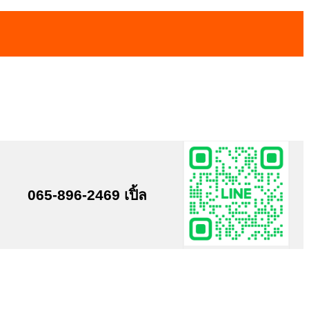
065-896-2469 เปิ้ล