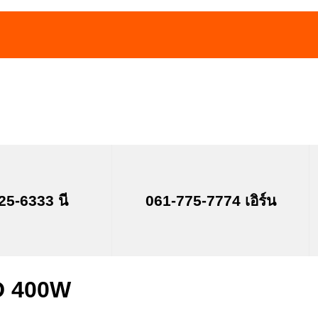
25-6333 นี
061-775-7774 เอิร์น
D 400W