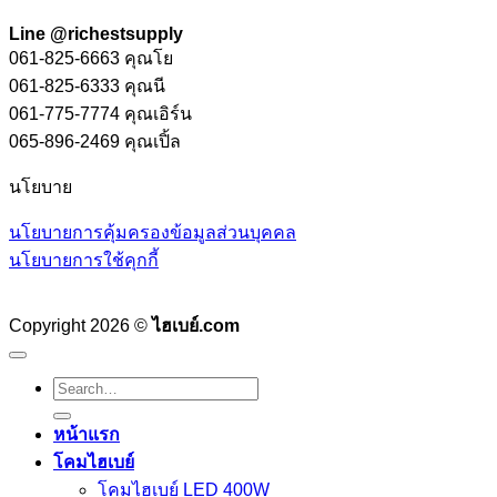
Line @richestsupply
061-825-6663 คุณโย
061-825-6333 คุณนี
061-775-7774 คุณเอิร์น
065-896-2469 คุณเปิ้ล
นโยบาย
นโยบายการคุ้มครองข้อมูลส่วนบุคคล
นโยบายการใช้คุกกี้
Copyright 2026 ©
ไฮเบย์.com
Search
for:
หน้าแรก
โคมไฮเบย์
โคมไฮเบย์ LED 400W