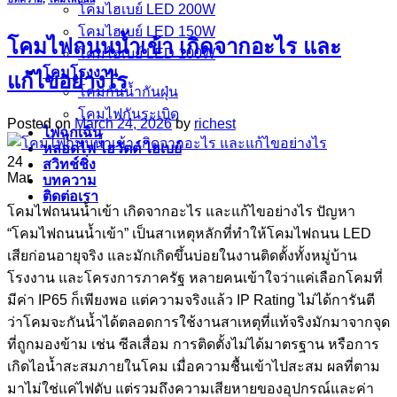
โคมไฮเบย์ LED 200W
โคมไฮเบย์ LED 150W
โคมไฟถนนน้ำเข้า เกิดจากอะไร และ
โคมไฮเบย์ LED 100W
โคมโรงงาน
แก้ไขอย่างไร
โคมกันน้ำกันฝุ่น
โคมไฟกันระเบิด
Posted on
March 24, 2026
by
richest
ไฟฉุกเฉิน
หลอดไฟ ไฮวัตต์ ไฮเบย์
24
สวิทช์ชิ่ง
Mar
บทความ
ติดต่อเรา
โคมไฟถนนน้ำเข้า เกิดจากอะไร และแก้ไขอย่างไร ปัญหา
“โคมไฟถนนน้ำเข้า” เป็นสาเหตุหลักที่ทำให้โคมไฟถนน LED
เสียก่อนอายุจริง และมักเกิดขึ้นบ่อยในงานติดตั้งทั้งหมู่บ้าน
โรงงาน และโครงการภาครัฐ หลายคนเข้าใจว่าแค่เลือกโคมที่
มีค่า IP65 ก็เพียงพอ แต่ความจริงแล้ว IP Rating ไม่ได้การันตี
ว่าโคมจะกันน้ำได้ตลอดการใช้งานสาเหตุที่แท้จริงมักมาจากจุด
ที่ถูกมองข้าม เช่น ซีลเสื่อม การติดตั้งไม่ได้มาตรฐาน หรือการ
เกิดไอน้ำสะสมภายในโคม เมื่อความชื้นเข้าไปสะสม ผลที่ตาม
มาไม่ใช่แค่ไฟดับ แต่รวมถึงความเสียหายของอุปกรณ์และค่า