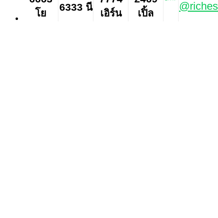
@riches
6333 นี
โย
เอิร์น
เปิ้ล