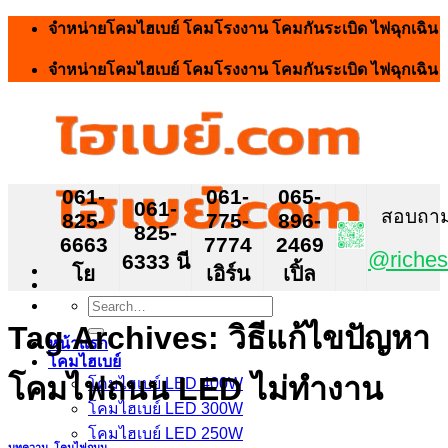
Skip
จำหน่ายโคมไฮเบย์ โคมโรงงาน โคมกันระเบิด ไฟฉุกเฉิน
to
content
จำหน่ายโคมไฮเบย์ โคมโรงงาน โคมกันระเบิด ไฟฉุกเฉิน
061-
061-
065-
061-
สอบถาม ส
825-
775-
896-
825-
6663
7774
2469
@riches
6333 นี
โย
เอิร์น
เปิ้ล
Search
for:
Tag Archives:
วิธีแก้ไขปัญหา
หน้าแรก
โคมไฮเบย์
โคมไฟถนน LED ไม่ทำงาน
โคมไฮเบย์ LED 400W
โคมไฮเบย์ LED 300W
โคมไฮเบย์ LED 250W
บทความ
,
โคมไฟถนน