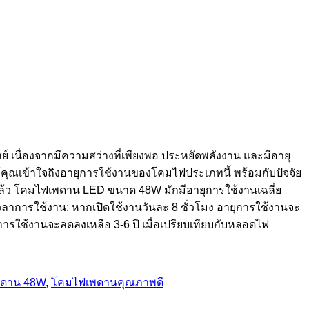
ื่องจากมีความสว่างที่เพียงพอ ประหยัดพลังงาน และมีอายุ
ณเข้าใจถึงอายุการใช้งานของโคมไฟประเภทนี้ พร้อมกับปัจจัย
แล้ว โคมไฟเพดาน LED ขนาด 48W มักมีอายุการใช้งานเฉลี่ย
ลาการใช้งาน: หากเปิดใช้งานวันละ 8 ชั่วโมง อายุการใช้งานจะ
ยุการใช้งานจะลดลงเหลือ 3-6 ปี เมื่อเปรียบเทียบกับหลอดไฟ
ดาน 48W
,
โคมไฟเพดานคุณภาพดี