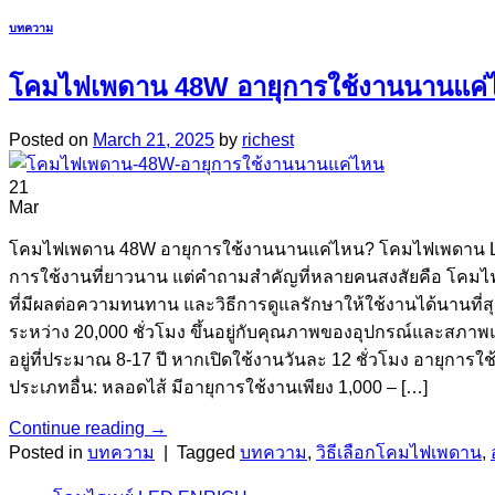
บทความ
โคมไฟเพดาน 48W อายุการใช้งานนานแค
Posted on
March 21, 2025
by
richest
21
Mar
โคมไฟเพดาน 48W อายุการใช้งานนานแค่ไหน? โคมไฟเพดาน LED ก
การใช้งานที่ยาวนาน แต่คำถามสำคัญที่หลายคนสงสัยคือ โคมไฟ
ที่มีผลต่อความทนทาน และวิธีการดูแลรักษาให้ใช้งานได้นานที
ระหว่าง 20,000 ชั่วโมง ขึ้นอยู่กับคุณภาพของอุปกรณ์และสภาพ
อยู่ที่ประมาณ 8-17 ปี หากเปิดใช้งานวันละ 12 ชั่วโมง อายุการใ
ประเภทอื่น: หลอดไส้ มีอายุการใช้งานเพียง 1,000 – […]
Continue reading
→
Posted in
บทความ
|
Tagged
บทความ
,
วิธีเลือกโคมไฟเพดาน
,