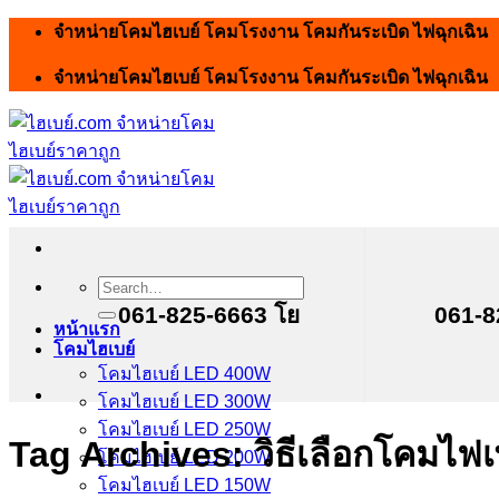
Skip
จำหน่ายโคมไฮเบย์ โคมโรงงาน โคมกันระเบิด ไฟฉุกเฉิน
to
content
จำหน่ายโคมไฮเบย์ โคมโรงงาน โคมกันระเบิด ไฟฉุกเฉิน
Search
for:
061-825-6663 โย
061-8
หน้าแรก
โคมไฮเบย์
โคมไฮเบย์ LED 400W
โคมไฮเบย์ LED 300W
โคมไฮเบย์ LED 250W
Tag Archives:
วิธีเลือกโคมไฟ
โคมไฮเบย์ LED 200W
โคมไฮเบย์ LED 150W