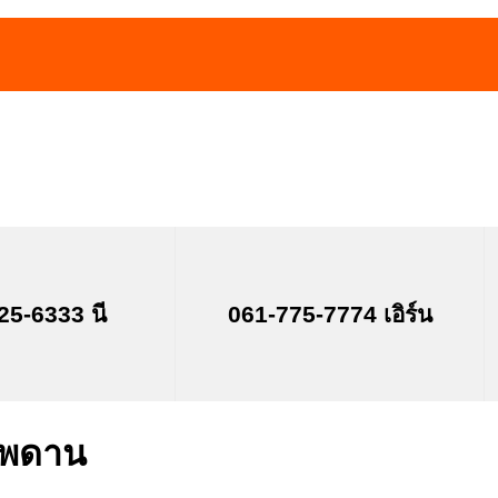
25-6333 นี
061-775-7774 เอิร์น
เพดาน