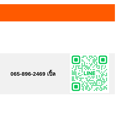
065-896-2469 เปิ้ล