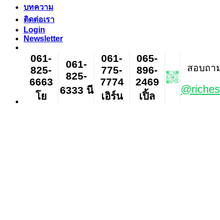
บทความ
ติดต่อเรา
Login
Newsletter
061-
061-
065-
061-
สอบถาม ส
825-
775-
896-
825-
6663
7774
2469
@riches
6333 นี
โย
เอิร์น
เปิ้ล