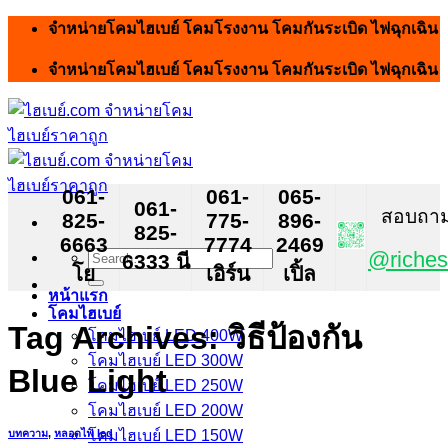
Skip
จำหน่ายโคมไฮเบย์ โคมโรงงาน โคมกันระเบิด ไฟฉุกเฉิน
to
content
จำหน่ายโคมไฮเบย์ โคมโรงงาน โคมกันระเบิด ไฟฉุกเฉิน
061-
061-
065-
061-
สอบถาม ส
825-
775-
896-
825-
6663
7774
2469
Search
@riches
6333 นี
โย
เอิร์น
เปิ้ล
for:
หน้าแรก
โคมไฮเบย์
Tag Archives:
วิธีป้องกัน
โคมไฮเบย์ LED 400W
โคมไฮเบย์ LED 300W
Blue Light
โคมไฮเบย์ LED 250W
โคมไฮเบย์ LED 200W
โคมไฮเบย์ LED 150W
บทความ
,
หลอดไฟ led