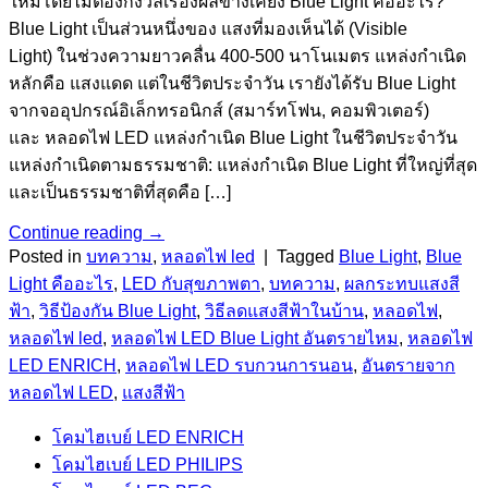
ใหม่โดยไม่ต้องกังวลเรื่องผลข้างเคียง Blue Light คืออะไร?
Blue Light เป็นส่วนหนึ่งของ แสงที่มองเห็นได้ (Visible
Light) ในช่วงความยาวคลื่น 400-500 นาโนเมตร แหล่งกำเนิด
หลักคือ แสงแดด แต่ในชีวิตประจำวัน เรายังได้รับ Blue Light
จากจออุปกรณ์อิเล็กทรอนิกส์ (สมาร์ทโฟน, คอมพิวเตอร์)
และ หลอดไฟ LED แหล่งกำเนิด Blue Light ในชีวิตประจำวัน
แหล่งกำเนิดตามธรรมชาติ: แหล่งกำเนิด Blue Light ที่ใหญ่ที่สุด
และเป็นธรรมชาติที่สุดคือ […]
Continue reading
→
Posted in
บทความ
,
หลอดไฟ led
|
Tagged
Blue Light
,
Blue
Light คืออะไร
,
LED กับสุขภาพตา
,
บทความ
,
ผลกระทบแสงสี
ฟ้า
,
วิธีป้องกัน Blue Light
,
วิธีลดแสงสีฟ้าในบ้าน
,
หลอดไฟ
,
หลอดไฟ led
,
หลอดไฟ LED Blue Light อันตรายไหม
,
หลอดไฟ
LED ENRICH
,
หลอดไฟ LED รบกวนการนอน
,
อันตรายจาก
หลอดไฟ LED
,
แสงสีฟ้า
โคมไฮเบย์ LED ENRICH
โคมไฮเบย์ LED PHILIPS