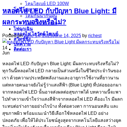
โคมไฮเบย์ LED 100W
โคมโรงงาน
หลอดไฟ LED กับปัญหา Blue Light: มี
โคมกันน้ำกันฝุ่น
ผลกระทบจริงหรือไม่?
โคมไฟกันระเบิด
ไฟฉุกเฉิน
หลอดไฟ ไฮวัตต์ ไฮเบย์
Posted on
June 14, 2025
June 14, 2025
by
richest
สวิทช์ชิ่ง
บทความ
14
ติดต่อเรา
Jun
หลอดไฟ LED กับปัญหา Blue Light: มีผลกระทบจริงหรือไม่?
ทุกวันนี้หลอดไฟ LED กลายเป็นส่วนหนึ่งในชีวิตประจำวันของ
เรา ด้วยความประหยัดพลังงานและอายุการใช้งานที่ยาวนาน
แต่หลายคนอาจยังไม่รู้ว่าแสงสีฟ้า (Blue Light) ที่ปล่อยออกมา
จากหลอดไฟ LED นั้นอาจส่งผลต่อสุขภาพได้ บทความนี้จะพา
ไปทำความเข้าใจว่าแสงสีฟ้าจากหลอดไฟ LED คืออะไร มีผลก
ระทบต่อร่างกายอย่างไรบ้าง ทั้งต่อดวงตา การนอนหลับ และ
สุขภาพผิว พร้อมแนะนำวิธีเลือกใช้หลอดไฟ LED อย่าง
ปลอดภัย เพื่อให้ได้ประโยชน์สูงสุดจากเทคโนโลยีแสงสว่างยุค