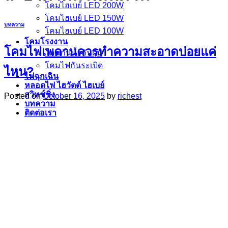
โคมไฮเบย์ LED 200W
โคมไฮเบย์ LED 150W
บทความ
โคมไฮเบย์ LED 100W
โคมโรงงาน
โคมไฟเพดานควรทำความสะอาดบ่อยแค่
โคมกันน้ำกันฝุ่น
โคมไฟกันระเบิด
ไหน?
ไฟฉุกเฉิน
หลอดไฟ ไฮวัตต์ ไฮเบย์
สวิทช์ชิ่ง
Posted on
October 16, 2025
by
richest
บทความ
ติดต่อเรา