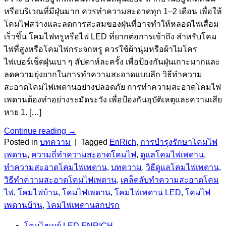
หรือบริเวณที่มีฝุ่นมาก ควรทำความสะอาดทุก 1–2 เดือน เพื่อให้
โคมไฟสว่างและลดการสะสมของฝุ่นที่อาจทำให้หลอดไฟเสื่อม
เร็วขึ้น โคมไฟหรูหรือไฟ LED ที่ยากต่อการเข้าถึง สำหรับโคม
ไฟที่สูงหรือโคมไฟกระจกหรู ควรใช้ผ้านุ่มหรือผ้าไมโคร
ไฟเบอร์เช็ดฝุ่นเบา ๆ สัปดาห์ละครั้ง เพื่อป้องกันฝุ่นเกาะมากและ
ลดความยุ่งยากในการทำความสะอาดแบบลึก วิธีทำความ
สะอาดโคมไฟเพดานอย่างปลอดภัย การทำความสะอาดโคมไฟ
เพดานต้องทำอย่างระมัดระวัง เพื่อป้องกันอุบัติเหตุและความเสีย
หาย 1. […]
Continue reading
→
Posted in
บทความ
|
Tagged
EnRich
,
การบำรุงรักษาโคมไฟ
เพดาน
,
ความถี่ทำความสะอาดโคมไฟ
,
ดูแลโคมไฟเพดาน
,
ทำความสะอาดโคมไฟเพดาน
,
บทความ
,
วิธีดูแลโคมไฟเพดาน
,
วิธีทำความสะอาดโคมไฟเพดาน
,
เคล็ดลับทำความสะอาดโคม
ไฟ
,
โคมไฟบ้าน
,
โคมไฟเพดาน
,
โคมไฟเพดาน LED
,
โคมไฟ
เพดานบ้าน
,
โคมไฟเพดานสกปรก
โคมไฮเบย์ LED ENRICH