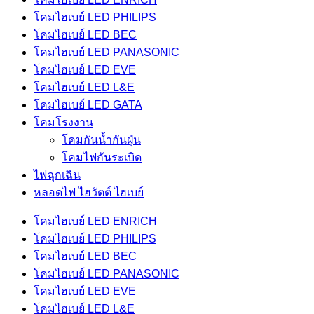
โคมไฮเบย์ LED PHILIPS
โคมไฮเบย์ LED BEC
โคมไฮเบย์ LED PANASONIC
โคมไฮเบย์ LED EVE
โคมไฮเบย์ LED L&E
โคมไฮเบย์ LED GATA
โคมโรงงาน
โคมกันน้ำกันฝุ่น
โคมไฟกันระเบิด
ไฟฉุกเฉิน
หลอดไฟ ไฮวัตต์ ไฮเบย์
โคมไฮเบย์ LED ENRICH
โคมไฮเบย์ LED PHILIPS
โคมไฮเบย์ LED BEC
โคมไฮเบย์ LED PANASONIC
โคมไฮเบย์ LED EVE
โคมไฮเบย์ LED L&E