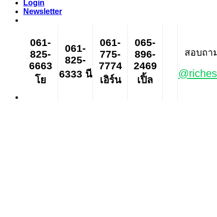
Login
Newsletter
061-
061-
065-
061-
สอบถาม ส
825-
775-
896-
825-
6663
7774
2469
@riches
6333 นี
โย
เอิร์น
เปิ้ล