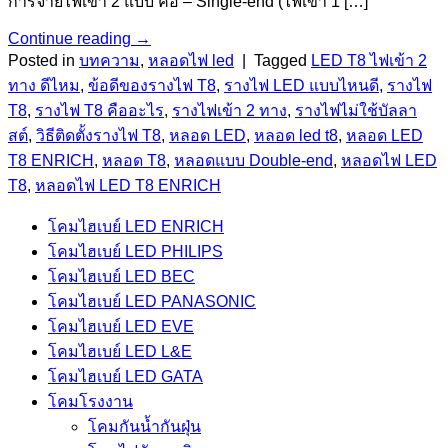
การจ่ายไฟเข้า 2 แบบ คือ – Single-end (ไฟเข้า 1 […]
Continue reading
→
Posted in
บทความ
,
หลอดไฟ led
|
Tagged
LED T8 ไฟเข้า 2
ทาง ดีไหม
,
ข้อดีของรางไฟ T8
,
รางไฟ LED แบบไหนดี
,
รางไฟ
T8
,
รางไฟ T8 คืออะไร
,
รางไฟเข้า 2 ทาง
,
รางไฟไม่ใช้บัลลา
สต์
,
วิธีติดตั้งรางไฟ T8
,
หลอด LED
,
หลอด led t8
,
หลอด LED
T8 ENRICH
,
หลอด T8
,
หลอดแบบ Double-end
,
หลอดไฟ LED
T8
,
หลอดไฟ LED T8 ENRICH
โคมไฮเบย์ LED ENRICH
โคมไฮเบย์ LED PHILIPS
โคมไฮเบย์ LED BEC
โคมไฮเบย์ LED PANASONIC
โคมไฮเบย์ LED EVE
โคมไฮเบย์ LED L&E
โคมไฮเบย์ LED GATA
โคมโรงงาน
โคมกันน้ำกันฝุ่น