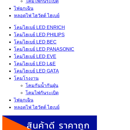
โคมไฟกันระเบิด
ไฟฉุกเฉิน
หลอดไฟ ไฮวัตต์ ไฮเบย์
โคมไฮเบย์ LED ENRICH
โคมไฮเบย์ LED PHILIPS
โคมไฮเบย์ LED BEC
โคมไฮเบย์ LED PANASONIC
โคมไฮเบย์ LED EVE
โคมไฮเบย์ LED L&E
โคมไฮเบย์ LED GATA
โคมโรงงาน
โคมกันน้ำกันฝุ่น
โคมไฟกันระเบิด
ไฟฉุกเฉิน
หลอดไฟ ไฮวัตต์ ไฮเบย์