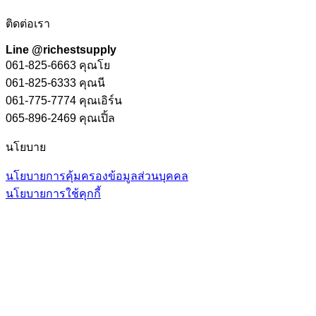
ติดต่อเรา
Line @richestsupply
061-825-6663 คุณโย
061-825-6333 คุณนี
061-775-7774 คุณเอิร์น
065-896-2469 คุณเปิ้ล
นโยบาย
นโยบายการคุ้มครองข้อมูลส่วนบุคคล
นโยบายการใช้คุกกี้