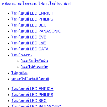
พลังงาน
,
ลดโลกร้อน
,
ไฟดาวไลท์ led ติดฝ้า
โคมไฮเบย์ LED ENRICH
โคมไฮเบย์ LED PHILIPS
โคมไฮเบย์ LED BEC
โคมไฮเบย์ LED PANASONIC
โคมไฮเบย์ LED EVE
โคมไฮเบย์ LED L&E
โคมไฮเบย์ LED GATA
โคมโรงงาน
โคมกันน้ำกันฝุ่น
โคมไฟกันระเบิด
ไฟฉุกเฉิน
หลอดไฟ ไฮวัตต์ ไฮเบย์
โคมไฮเบย์ LED ENRICH
โคมไฮเบย์ LED PHILIPS
โคมไฮเบย์ LED BEC
โคมไฮเบย์ LED PANASONIC