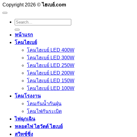
Copyright 2026 ©
ไฮเบย์.com
Search
for:
หน้าแรก
โคมไฮเบย์
โคมไฮเบย์ LED 400W
โคมไฮเบย์ LED 300W
โคมไฮเบย์ LED 250W
โคมไฮเบย์ LED 200W
โคมไฮเบย์ LED 150W
โคมไฮเบย์ LED 100W
โคมโรงงาน
โคมกันน้ำกันฝุ่น
โคมไฟกันระเบิด
ไฟฉุกเฉิน
หลอดไฟ ไฮวัตต์ ไฮเบย์
สวิทช์ชิ่ง