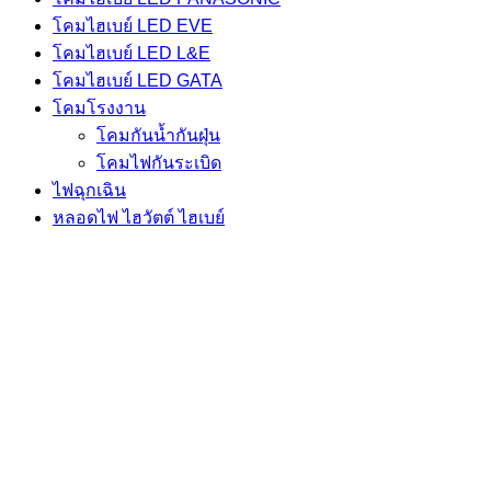
โคมไฮเบย์ LED EVE
โคมไฮเบย์ LED L&E
โคมไฮเบย์ LED GATA
โคมโรงงาน
โคมกันน้ำกันฝุ่น
โคมไฟกันระเบิด
ไฟฉุกเฉิน
หลอดไฟ ไฮวัตต์ ไฮเบย์