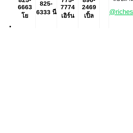
825-
6663
7774
2469
@riches
6333 นี
โย
เอิร์น
เปิ้ล