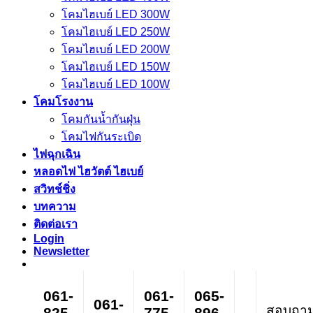
โคมไฮเบย์ LED 300W
โคมไฮเบย์ LED 250W
โคมไฮเบย์ LED 200W
โคมไฮเบย์ LED 150W
โคมไฮเบย์ LED 100W
โคมโรงงาน
โคมกันน้ำกันฝุ่น
โคมไฟกันระเบิด
ไฟฉุกเฉิน
หลอดไฟ ไฮวัตต์ ไฮเบย์
สวิทช์ชิ่ง
บทความ
ติดต่อเรา
Login
Newsletter
061-
061-
065-
061-
สอบถาม ส
825-
775-
896-