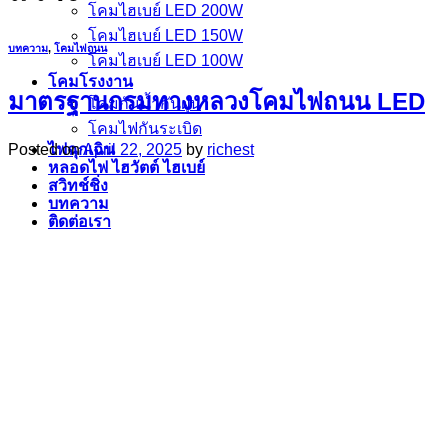
โคมไฮเบย์ LED 200W
โคมไฮเบย์ LED 150W
บทความ
,
โคมไฟถนน
โคมไฮเบย์ LED 100W
โคมโรงงาน
มาตรฐานกรมทางหลวงโคมไฟถนน LED
โคมกันน้ำกันฝุ่น
โคมไฟกันระเบิด
ไฟฉุกเฉิน
Posted on
April 22, 2025
by
richest
หลอดไฟ ไฮวัตต์ ไฮเบย์
สวิทช์ชิ่ง
บทความ
ติดต่อเรา