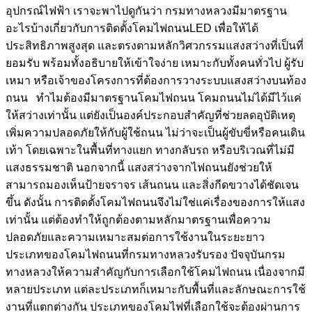
อุปกรณ์ไฟฟ้า เราจะพาไปดูกันว่า กรมทางหลวงมีมาตรฐาน
อะไรบ้างเกี่ยวกับการติดตั้งโคมไฟถนนLED เพื่อให้ได้
ประสิทธิภาพสูงสุด และตรงตามหลักวิศวกรรมแสงสว่างที่เป็นที่
ยอมรับ พร้อมทั้งอธิบายให้เข้าใจง่าย เหมาะกับทั้งคนทั่วไป ผู้รับ
เหมา หรือเจ้าของโครงการที่ต้องการวางระบบแสงสว่างบนท้อง
ถนน ทำไมต้องมีมาตรฐานโคมไฟถนน โคมถนนไม่ได้มีไว้แค่
ให้สว่างเท่านั้น แต่ยังเป็นองค์ประกอบสำคัญที่ช่วยลดอุบัติเหตุ
เพิ่มความปลอดภัยให้กับผู้ใช้ถนน ไม่ว่าจะเป็นผู้ขับขี่หรือคนเดิน
เท้า โดยเฉพาะในพื้นที่ทางแยก ทางกลับรถ หรือบริเวณที่ไม่มี
แสงธรรมชาติ นอกจากนี้ แสงสว่างจากไฟถนนยังช่วยให้
สามารถมองเห็นป้ายจราจร เส้นถนน และสิ่งกีดขวางได้ชัดเจน
ขึ้น ดังนั้น การติดตั้งโคมไฟถนนจึงไม่ใช่แค่เรื่องของการให้แสง
เท่านั้น แต่ต้องทำให้ถูกต้องตามหลักมาตรฐานเพื่อความ
ปลอดภัยและความเหมาะสมต่อการใช้งานในระยะยาว
ประเภทของโคมไฟถนนที่กรมทางหลวงรับรอง ปัจจุบันกรม
ทางหลวงให้ความสำคัญกับการเลือกใช้โคมไฟถนน เนื่องจากมี
หลายประเภท แต่ละประเภทก็เหมาะกับพื้นที่และลักษณะการใช้
งานที่แตกต่างกัน ประเภทของโคมไฟที่เลือกใช้จะต้องผ่านการ