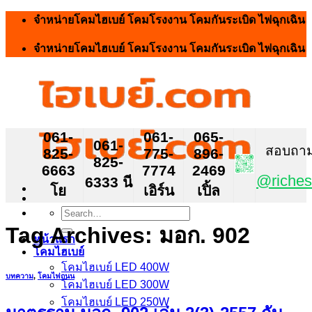
Skip
จำหน่ายโคมไฮเบย์ โคมโรงงาน โคมกันระเบิด ไฟฉุกเฉิน
to
content
จำหน่ายโคมไฮเบย์ โคมโรงงาน โคมกันระเบิด ไฟฉุกเฉิน
061-
061-
065-
061-
สอบถาม ส
825-
775-
896-
825-
6663
7774
2469
@riches
6333 นี
โย
เอิร์น
เปิ้ล
Search
for:
Tag Archives:
มอก. 902
หน้าแรก
โคมไฮเบย์
โคมไฮเบย์ LED 400W
บทความ
,
โคมไฟถนน
โคมไฮเบย์ LED 300W
โคมไฮเบย์ LED 250W