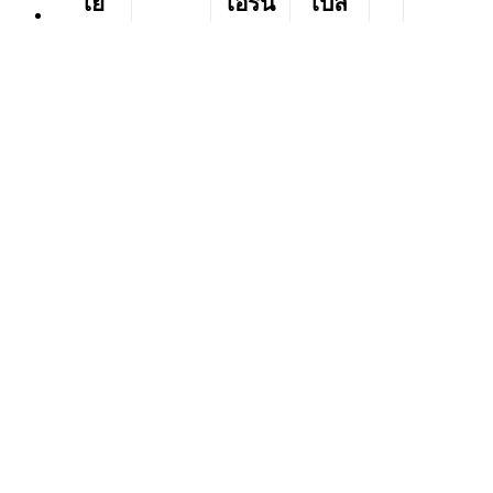
โย
เอิร์น
เปิ้ล