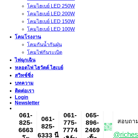
โคมไฮเบย์ LED 250W
โคมไฮเบย์ LED 200W
โคมไฮเบย์ LED 150W
โคมไฮเบย์ LED 100W
โคมโรงงาน
โคมกันน้ำกันฝุ่น
โคมไฟกันระเบิด
ไฟฉุกเฉิน
หลอดไฟ ไฮวัตต์ ไฮเบย์
สวิทช์ชิ่ง
บทความ
ติดต่อเรา
Login
Newsletter
061-
061-
065-
061-
สอบถาม ส
825-
775-
896-
825-
6663
7774
2469
@riches
6333 นี