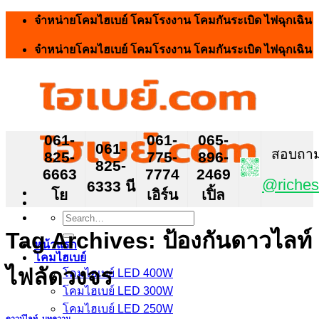
Skip
จำหน่ายโคมไฮเบย์ โคมโรงงาน โคมกันระเบิด ไฟฉุกเฉิน
to
content
จำหน่ายโคมไฮเบย์ โคมโรงงาน โคมกันระเบิด ไฟฉุกเฉิน
061-
061-
065-
061-
สอบถาม ส
825-
775-
896-
825-
6663
7774
2469
@riches
6333 นี
โย
เอิร์น
เปิ้ล
Search
for:
Tag Archives:
ป้องกันดาวไลท์
หน้าแรก
โคมไฮเบย์
ไฟลัดวงจร
โคมไฮเบย์ LED 400W
โคมไฮเบย์ LED 300W
โคมไฮเบย์ LED 250W
ดาวน์ไลท์
,
บทความ