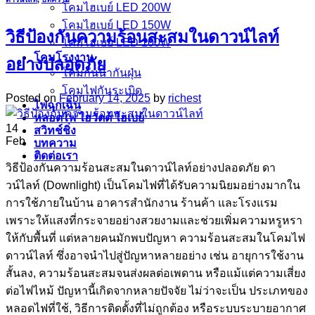
โคมไฮเบย์ LED 200W
โคมไฮเบย์ LED 150W
วิธีป้องกันความร้อนสะสมในดาวน์ไลท์
โคมไฮเบย์ LED 100W
โคมโรงงาน
อย่างปลอดภัย
โคมกันน้ำกันฝุ่น
โคมไฟกันระเบิด
Posted on
February 14, 2025
by
richest
ไฟฉุกเฉิน
หลอดไฟ ไฮวัตต์ ไฮเบย์
14
สวิทช์ชิ่ง
Feb
บทความ
ติดต่อเรา
วิธีป้องกันความร้อนสะสมในดาวน์ไลท์อย่างปลอดภัย ดา
วน์ไลท์ (Downlight) เป็นโคมไฟที่ได้รับความนิยมอย่างมากใน
การใช้ภายในบ้าน อาคารสำนักงาน ร้านค้า และโรงแรม
เพราะให้แสงที่กระจายอย่างสวยงามและช่วยเพิ่มความหรูหรา
ให้กับพื้นที่ แต่หลายคนมักพบปัญหา ความร้อนสะสมในโคมไฟ
ดาวน์ไลท์ ซึ่งอาจนำไปสู่ปัญหาหลายอย่าง เช่น อายุการใช้งาน
สั้นลง, ความร้อนสะสมจนส่งผลต่อเพดาน หรือแม้แต่ความเสี่ยง
ต่อไฟไหม้ ปัญหานี้เกิดจากหลายปัจจัย ไม่ว่าจะเป็น ประเภทของ
หลอดไฟที่ใช้, วิธีการติดตั้งที่ไม่ถูกต้อง หรือระบบระบายอากาศ