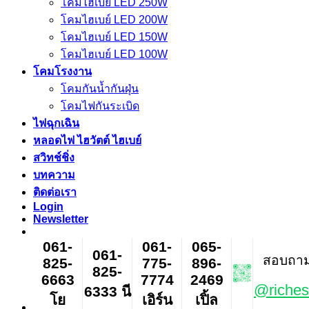
โคมไฮเบย์ LED 250W
โคมไฮเบย์ LED 200W
โคมไฮเบย์ LED 150W
โคมไฮเบย์ LED 100W
โคมโรงงาน
โคมกันน้ำกันฝุ่น
โคมไฟกันระเบิด
ไฟฉุกเฉิน
หลอดไฟ ไฮวัตต์ ไฮเบย์
สวิทช์ชิ่ง
บทความ
ติดต่อเรา
Login
Newsletter
061-
061-
065-
061-
สอบถาม ส
825-
775-
896-
825-
6663
7774
2469
@riches
6333 นี
โย
เอิร์น
เปิ้ล