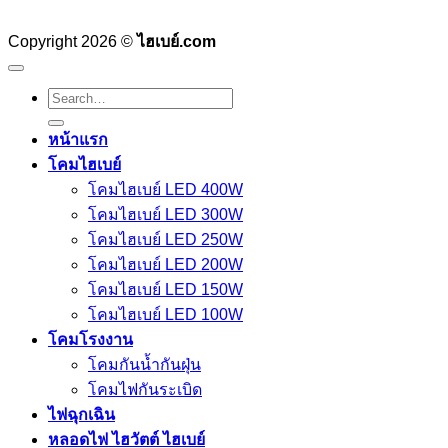
Copyright 2026 ©
ไฮเบย์.com
Search
for:
หน้าแรก
โคมไฮเบย์
โคมไฮเบย์ LED 400W
โคมไฮเบย์ LED 300W
โคมไฮเบย์ LED 250W
โคมไฮเบย์ LED 200W
โคมไฮเบย์ LED 150W
โคมไฮเบย์ LED 100W
โคมโรงงาน
โคมกันน้ำกันฝุ่น
โคมไฟกันระเบิด
ไฟฉุกเฉิน
หลอดไฟ ไฮวัตต์ ไฮเบย์