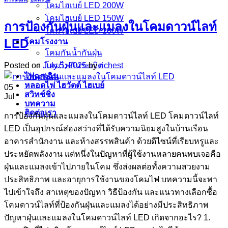
โคมไฮเบย์ LED 200W
โคมไฮเบย์ LED 150W
การป้องกันฝุ่นและแมลงในโคมดาวน์ไลท์
โคมไฮเบย์ LED 100W
LED
โคมโรงงาน
โคมกันน้ำกันฝุ่น
โคมไฟกันระเบิด
Posted on
July 5, 2025
by
richest
ไฟฉุกเฉิน
หลอดไฟ ไฮวัตต์ ไฮเบย์
05
สวิทช์ชิ่ง
Jul
บทความ
ติดต่อเรา
การป้องกันฝุ่นและแมลงในโคมดาวน์ไลท์ LED โคมดาวน์ไลท์
LED เป็นอุปกรณ์ส่องสว่างที่ได้รับความนิยมสูงในบ้านเรือน
อาคารสำนักงาน และห้างสรรพสินค้า ด้วยดีไซน์ที่เรียบหรูและ
ประหยัดพลังงาน แต่หนึ่งในปัญหาที่ผู้ใช้งานหลายคนพบเจอคือ
ฝุ่นและแมลงเข้าไปภายในโคม ซึ่งส่งผลต่อทั้งความสวยงาม
ประสิทธิภาพ และอายุการใช้งานของโคมไฟ บทความนี้จะพา
ไปเข้าใจถึง สาเหตุของปัญหา วิธีป้องกัน และแนวทางเลือกซื้อ
โคมดาวน์ไลท์ที่ป้องกันฝุ่นและแมลงได้อย่างมีประสิทธิภาพ
ปัญหาฝุ่นและแมลงในโคมดาวน์ไลท์ LED เกิดจากอะไร? 1.