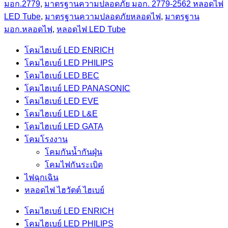
มอก.2779
,
มาตรฐานความปลอดภัย มอก. 2779-2562 หลอดไฟ
LED Tube
,
มาตรฐานความปลอดภัยหลอดไฟ
,
มาตรฐาน
มอก.หลอดไฟ
,
หลอดไฟ LED Tube
โคมไฮเบย์ LED ENRICH
โคมไฮเบย์ LED PHILIPS
โคมไฮเบย์ LED BEC
โคมไฮเบย์ LED PANASONIC
โคมไฮเบย์ LED EVE
โคมไฮเบย์ LED L&E
โคมไฮเบย์ LED GATA
โคมโรงงาน
โคมกันน้ำกันฝุ่น
โคมไฟกันระเบิด
ไฟฉุกเฉิน
หลอดไฟ ไฮวัตต์ ไฮเบย์
โคมไฮเบย์ LED ENRICH
โคมไฮเบย์ LED PHILIPS