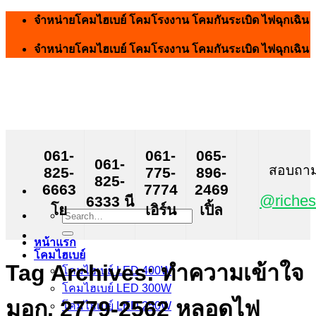
Skip
จำหน่ายโคมไฮเบย์ โคมโรงงาน โคมกันระเบิด ไฟฉุกเฉิน
to
content
จำหน่ายโคมไฮเบย์ โคมโรงงาน โคมกันระเบิด ไฟฉุกเฉิน
061-
061-
065-
061-
สอบถาม ส
825-
775-
896-
825-
6663
7774
2469
@riches
6333 นี
โย
เอิร์น
เปิ้ล
Search
for:
หน้าแรก
โคมไฮเบย์
Tag Archives:
ทำความเข้าใจ
โคมไฮเบย์ LED 400W
โคมไฮเบย์ LED 300W
มอก. 2779-2562 หลอดไฟ
โคมไฮเบย์ LED 250W