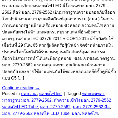
ความปลอดภัยของหลอดไฟ LED นี้โดยเฉพาะ มอก. 2779-
2562 คือ? มอก. 2779-2562 เป็นมาตรฐานความปลอดภัยที่ออก
โดยสำนักงานมาตรฐานผลิตภัณฑ์อุตสาหกรรม (สมอ.) ในการ
กำหนดมาตรฐานด้านเครื่องหมาย ขั้วหลอด ความทนไฟ ความ
ปลอดภัยทางไฟฟ้า และผลกระทบจากแสง ที่อ้างอิงจาก
มาตรฐานสากล IEC 62776:2014 + COR1:2015 มีข้อบังคับใช้
เมื่อวันที่ 29 มี.ค. 65 หากผู้ผลิตหรือผู้นำเข้า จัดจำหน่ายภายใน
ประเทศไทยโดยไม่ได้รับมาตรฐานผลิตภัณฑ์อุตสาหกรรม
ถือว่าไม่สามารถทำได้และผิดกฎหมาย ขอบเขตของมาตรฐาน
มอก. 2779-2562 ครอบคลุมเฉพาะ คุณลักษณะด้านความ
ปลอดภัย และการใช้งานแทนกันได้ของหลอดแอลอีดีขั้วคู่ที่มีขั้ว
แบบ G5 […]
Continue reading
→
Posted in
บทความ
,
หลอดไฟ led
|
Tagged
ขอบเขตของ
มาตรฐาน มอก. 2779-2562
,
ทำความเข้าใจมอก. 2779-2562
หลอดไฟ LED Tube
,
มอก. 2779-2562
,
มอก. 2779-2562 คือ
,
มอก. 2779-2562 หลอดไฟ LED Tube
,
มอก. หลอดไฟ
,