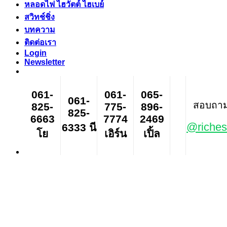
หลอดไฟ ไฮวัตต์ ไฮเบย์
สวิทช์ชิ่ง
บทความ
ติดต่อเรา
Login
Newsletter
061-
061-
065-
061-
สอบถาม ส
825-
775-
896-
825-
6663
7774
2469
@riches
6333 นี
โย
เอิร์น
เปิ้ล