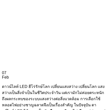
07
Feb
ดาวน์ไลท์ LED ฮีโร่รักษ์โลก เปลี่ยนแสงสว่าง เปลี่ยนโลก แสง
สว่างเป็นสิ่งจำเป็นในชีวิตประจำวัน แต่เรามักไม่ค่อยตระหนัก
ถึงผลกระทบของระบบแสงสว่างต่อสิ่งแวดล้อม การเลือกใช้
หลอดไฟอย่างชาญฉลาดจึงเป็นเรื่องสำคัญ ในปัจจุบัน ดา