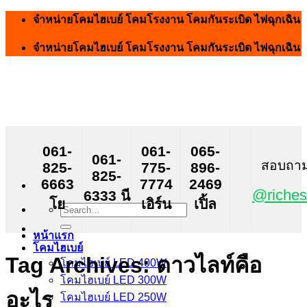
Skip
จำหน่ายโคมไฮเบย์ โคมโรงงาน โคมกันระเบิด ไฟฉุกเฉิน
to
content
จำหน่ายโคมไฮเบย์ โคมโรงงาน โคมกันระเบิด ไฟฉุกเฉิน
061-
061-
065-
061-
สอบถาม ส
825-
775-
896-
825-
6663
7774
2469
@riches
6333 นี
โย
เอิร์น
เปิ้ล
Search
for:
หน้าแรก
โคมไฮเบย์
Tag Archives:
ดาวไลท์คือ
โคมไฮเบย์ LED 400W
โคมไฮเบย์ LED 300W
อะไร
โคมไฮเบย์ LED 250W