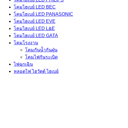
โคมไฮเบย์ LED BEC
โคมไฮเบย์ LED PANASONIC
โคมไฮเบย์ LED EVE
โคมไฮเบย์ LED L&E
โคมไฮเบย์ LED GATA
โคมโรงงาน
โคมกันน้ำกันฝุ่น
โคมไฟกันระเบิด
ไฟฉุกเฉิน
หลอดไฟ ไฮวัตต์ ไฮเบย์