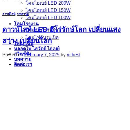
โคมไฮเบย์ LED 200W
โคมไฮเบย์ LED 150W
ดาวน์ไลท์
,
บทความ
โคมไฮเบย์ LED 100W
โคมโรงงาน
ดาวน์ไลท์ LED ฮีโร่รักษ์โลก เปลี่ยนแสง
โคมกันน้ำกันฝุ่น
โคมไฟกันระเบิด
สว่าง เปลี่ยนโลก
ไฟฉุกเฉิน
หลอดไฟ ไฮวัตต์ ไฮเบย์
สวิทช์ชิ่ง
Posted on
February 7, 2025
by
richest
บทความ
ติดต่อเรา