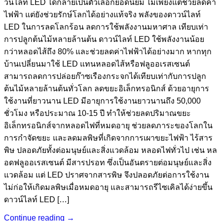
วน์ไลท์ LED ได้กลายเป็นตัวเลือกยอดนิยม ไม่เพียงแต่ช่วยลดค่า
ไฟฟ้า แต่ยังช่วยรักษ์โลกได้อย่างแท้จริง พลังของดาวน์ไลท์
LED ในการลดโลกร้อน ลดการใช้พลังงานมหาศาล เทียบเท่า
การปลูกต้นไม้หลายล้านต้น ดาวน์ไลท์ LED ใช้พลังงานน้อย
กว่าหลอดไส้ถึง 80% และช่วยลดค่าไฟฟ้าได้อย่างมาก หากทุก
บ้านเปลี่ยนมาใช้ LED แทนหลอดไส้หรือฟลูออเรสเซนต์
สามารถลดการปล่อยก๊าซเรืองกระจกได้เทียบเท่ากับการปลูก
ต้นไม้หลายล้านต้นทั่วโลก ลดขยะอิเล็กทรอนิกส์ ด้วยอายุการ
ใช้งานที่ยาวนาน LED มีอายุการใช้งานยาวนานถึง 50,000
ชั่วโมง หรือประมาณ 10-15 ปี ทำให้ช่วยลดปริมาณขยะ
อิเล็กทรอนิกส์จากหลอดไฟที่หมดอายุ ช่วยลดภาระของโลกใน
การกำจัดขยะ และลดมลพิษที่เกิดจากการเผาขยะไฟฟ้า ไร้สาร
พิษ ปลอดภัยทั้งต่อมนุษย์และสิ่งแวดล้อม หลอดไฟทั่วไป เช่น หล
อดฟลูออเรสเซนต์ มีสารปรอท ซึ่งเป็นอันตรายต่อมนุษย์และสิ่ง
แวดล้อม แต่ LED ปราศจากสารพิษ จึงปลอดภัยต่อการใช้งาน
ไม่ก่อให้เกิดมลพิษเมื่อหมดอายุ และสามารถรีไซเคิลได้ง่ายขึ้น
ดาวน์ไลท์ LED […]
Continue reading
→