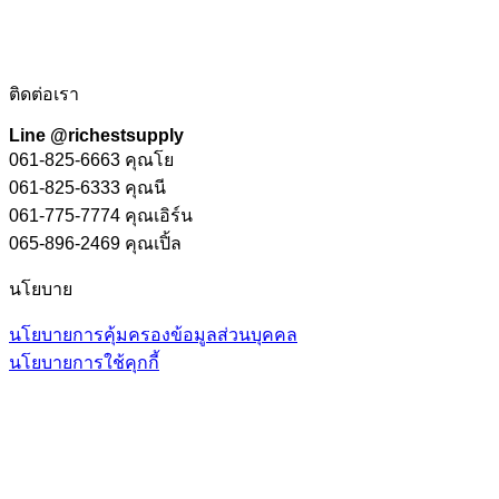
ติดต่อเรา
Line @richestsupply
061-825-6663 คุณโย
061-825-6333 คุณนี
061-775-7774 คุณเอิร์น
065-896-2469 คุณเปิ้ล
นโยบาย
นโยบายการคุ้มครองข้อมูลส่วนบุคคล
นโยบายการใช้คุกกี้